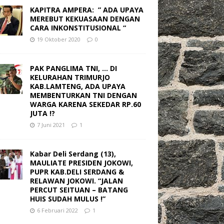
KAPITRA AMPERA: ” ADA UPAYA
MEREBUT KEKUASAAN DENGAN
CARA INKONSTITUSIONAL “
19 Oktober 2020
0
PAK PANGLIMA TNI, … DI
KELURAHAN TRIMURJO
KAB.LAMTENG, ADA UPAYA
MEMBENTURKAN TNI DENGAN
WARGA KARENA SEKEDAR RP.60
JUTA !?
7 Juni 2021
1
Kabar Deli Serdang (13),
MAULIATE PRESIDEN JOKOWI,
PUPR KAB.DELI SERDANG &
RELAWAN JOKOWI. “JALAN
PERCUT SEITUAN – BATANG
HUIS SUDAH MULUS !”
6 Februari 2022
1