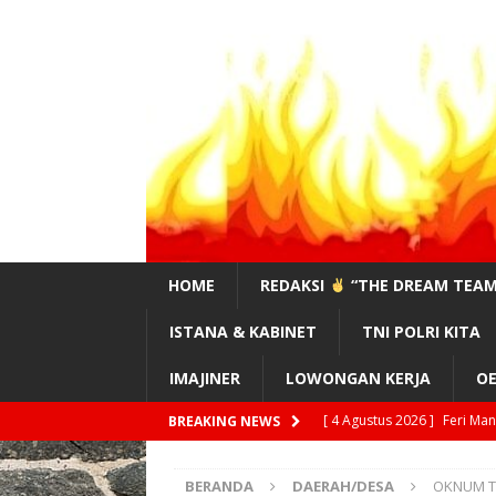
HOME
REDAKSI
“THE DREAM TEAM
ISTANA & KABINET
TNI POLRI KITA
IMAJINER
LOWONGAN KERJA
OE
[ 3 Agustus 2026 ]
#Sahaba
BREAKING NEWS
[ 3 Agustus 2026 ]
Supran,
BERANDA
DAERAH/DESA
OKNUM TN
PUNGLI GN.LEUSER!”
EDI