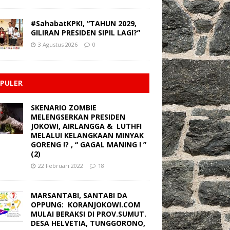
#SahabatKPK!, “TAHUN 2029,
GILIRAN PRESIDEN SIPIL LAGI?”
3 Agustus 2026
0
PULER
SKENARIO ZOMBIE
MELENGSERKAN PRESIDEN
JOKOWI, AIRLANGGA & LUTHFI
MELALUI KELANGKAAN MINYAK
GORENG !? , “ GAGAL MANING ! ”
(2)
22 Februari 2022
18
MARSANTABI, SANTABI DA
OPPUNG: KORANJOKOWI.COM
MULAI BERAKSI DI PROV.SUMUT.
DESA HELVETIA, TUNGGORONO,