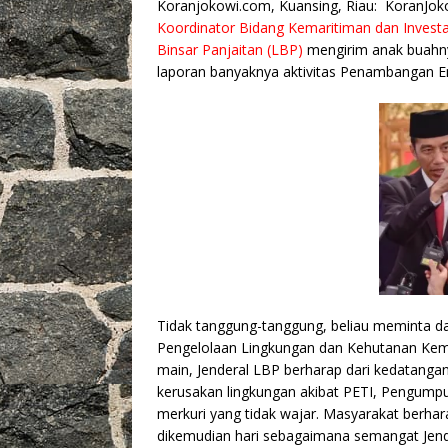
o
p
k
Koranjokowi.com, Kuansing, Riau: KoranJok
Koordinator Bidang Kemaritiman dan Investa
k
Binsar Panjaitan (LBP)
mengirim anak buahnya
laporan banyaknya aktivitas Penambangan Em
Tidak tanggung-tanggung, beliau meminta d
Pengelolaan Lingkungan dan Kehutanan Kemen
main, Jenderal LBP berharap dari kedatangan 
kerusakan lingkungan akibat PETI, Pengump
merkuri yang tidak wajar. Masyarakat berhar
dikemudian hari sebagaimana semangat Jende