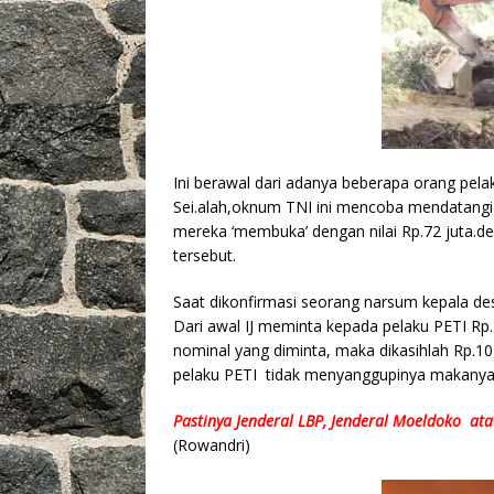
Ini berawal dari adanya beberapa orang pel
Sei.alah,oknum TNI ini mencoba mendatangi
mereka ‘membuka’ dengan nilai Rp.72 juta.d
tersebut.
Saat dikonfirmasi seorang narsum kepala d
Dari awal IJ meminta kepada pelaku PETI Rp
nominal yang diminta, maka dikasihlah Rp.10 
pelaku PETI tidak menyanggupinya makanya I
Pastinya Jenderal LBP, Jenderal Moeldoko ata
(Rowandri)