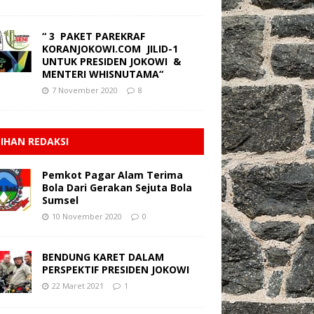
“ 3 PAKET PAREKRAF
KORANJOKOWI.COM JILID-1
UNTUK PRESIDEN JOKOWI &
MENTERI WHISNUTAMA“
7 November 2020
8
LIHAN REDAKSI
Pemkot Pagar Alam Terima
Bola Dari Gerakan Sejuta Bola
Sumsel
10 November 2020
0
BENDUNG KARET DALAM
PERSPEKTIF PRESIDEN JOKOWI
22 Maret 2021
1