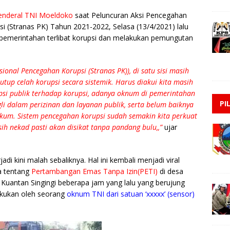
Jenderal TNI Moeldoko
saat Peluncuran Aksi Pencegahan
i (Stranas PK) Tahun 2021-2022, Selasa (13/4/2021) lalu
emerintahan terlibat korupsi dan melakukan pemungutan
onal Pencegahan Korupsi (Stranas PK)), di satu sisi masih
tup celah korupsi secara sistemik. Harus diakui kita masih
i publik terhadap korupsi, adanya oknum di pemerintahan
PI
gli dalam perizinan dan layanan publik, serta belum baiknya
kum. Sistem pencegahan korupsi sudah semakin kita perkuat
sih nekad pasti akan disikat tanpa pandang bulu,,”
ujar
rjadi kini malah sebaliknya. Hal ini kembali menjadi viral
a tentang
Pertambangan Emas Tanpa Izin(PETI)
di desa
Kuantan Singingi beberapa jam yang lalu yang berujung
akukan oleh seorang
oknum TNI dari satuan ‘xxxxx’ (sensor)