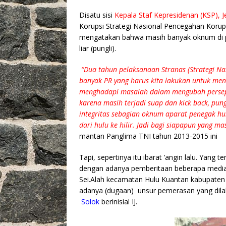
Disatu sisi
Kepala Staf Kepresidenan (KSP), 
Korupsi Strategi Nasional Pencegahan Korups
mengatakan bahwa masih banyak oknum di p
liar (pungli).
“Dua tahun pelaksanaan Stranas (Strategi Nasi
banyak PR yang harus kita lakukan untuk menu
menghadapi masalah dalam mengubah perseps
karena masih terjadi suap dan kick back, pun
integritas sebagian oknum aparat penegak hu
dari hulu ke hilir. Jadi bagi siapapun yang ma
mantan Panglima TNI tahun 2013-2015 ini
Tapi, sepertinya itu ibarat ‘angin lalu. Yang te
dengan adanya pemberitaan beberapa medi
Sei.Alah kecamatan Hulu Kuantan kabupaten 
adanya (dugaan) unsur pemerasan yang dil
Solok
berinisial IJ.