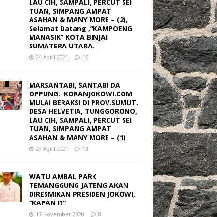
LAU CIH, SAMPALI, PERCUT SEI
TUAN, SIMPANG AMPAT
ASAHAN & MANY MORE – (2),
Selamat Datang ,”KAMPOENG
MANASIK” KOTA BINJAI
SUMATERA UTARA.
24 April 2021
16
MARSANTABI, SANTABI DA
OPPUNG: KORANJOKOWI.COM
MULAI BERAKSI DI PROV.SUMUT.
DESA HELVETIA, TUNGGORONO,
LAU CIH, SAMPALI, PERCUT SEI
TUAN, SIMPANG AMPAT
ASAHAN & MANY MORE – (1)
23 April 2021
13
WATU AMBAL PARK
TEMANGGUNG JATENG AKAN
DIRESMIKAN PRESIDEN JOKOWI,
“KAPAN !?”
17 November 2020
8