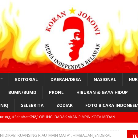
”
EDITORIAL
DAERAH/DESA
NASIONAL
HU
BUMN/BUMD
PROFIL
HIBURAN & GAYA HIDUP
NIQ
SELEBRITA
ZODIAK
FOTO BICARA INDONESI
tKPK!, “TAHUN 2029, GILIRAN PRESIDEN SIPIL LAGI?”
EDUKASI
 Jumadi.#SahabatKPK!, “PAK PRESIDEN & KAPOLRI TOLONG AWASI
I DIKAB. KUANSING RIAU ‘MAIN MATA’ , HIMBAUAN JENDERAL
TE
TORIAL