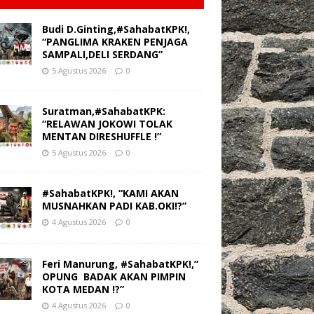
Budi D.Ginting,#SahabatKPK!,
“PANGLIMA KRAKEN PENJAGA
SAMPALI,DELI SERDANG”
5 Agustus 2026
0
Suratman,#SahabatKPK:
“RELAWAN JOKOWI TOLAK
MENTAN DIRESHUFFLE !”
5 Agustus 2026
0
#SahabatKPK!, “KAMI AKAN
MUSNAHKAN PADI KAB.OKI!?”
4 Agustus 2026
0
Feri Manurung, #SahabatKPK!,”
OPUNG BADAK AKAN PIMPIN
KOTA MEDAN !?”
4 Agustus 2026
0