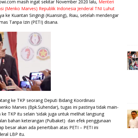
e
owi.com masih ingat sekitar November 2020 lalu,
Menteri
si (Menko Marves) Republik Indonesia Jenderal TNI Luhut
r
 ke Kuantan Singingi (Kuansing), Riau, setelah mendengar
as Tanpa Izin (PETI) disana.
atang ke TKP seorang Deputi Bidang Koordinasi
ko Marves (Bpk.Suhendar), tugas ini pastinya tidak main-
ke TKP itu selain ‘sidak juga untuk melihat langsung
ulan bahan keterangan (Pulbaket) dan efek penggunaan
ap besar akan ada penertiban atas PETI – PETI ini
ral LBP itu.