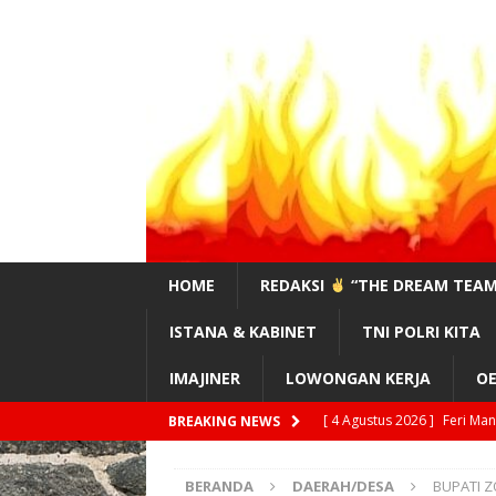
HOME
REDAKSI
“THE DREAM TEAM
ISTANA & KABINET
TNI POLRI KITA
IMAJINER
LOWONGAN KERJA
OE
[ 3 Agustus 2026 ]
#Sahaba
BREAKING NEWS
[ 3 Agustus 2026 ]
Supran,
BERANDA
DAERAH/DESA
BUPATI Z
PUNGLI GN.LEUSER!”
EDI