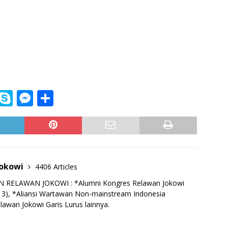
i
S
M
S
n
k
e
h
e
y
ss
ar
p
e
e
e
n
Jokowi
4406 Articles
g
RELAWAN JOKOWI : *Alumni Kongres Relawan Jokowi
e
13), *Aliansi Wartawan Non-mainstream Indonesia
lawan Jokowi Garis Lurus lainnya.
r