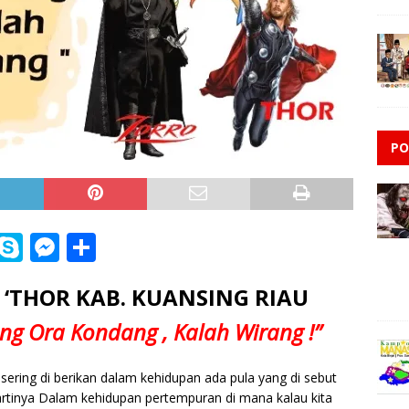
PO
i
S
M
S
n
k
e
h
 ‘THOR KAB. KUANSING RIAU
e
y
ss
ar
p
e
e
g Ora Kondang , Kalah Wirang !”
e
n
sering di berikan dalam kehidupan ada pula yang di sebut
g
rtinya Dalam kehidupan pertempuran di mana kalau kita