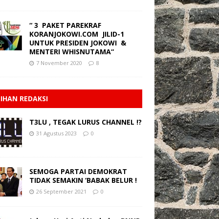
“ 3 PAKET PAREKRAF
KORANJOKOWI.COM JILID-1
UNTUK PRESIDEN JOKOWI &
MENTERI WHISNUTAMA“
7 November 2020
8
LIHAN REDAKSI
T3LU , TEGAK LURUS CHANNEL !?
31 Agustus 2023
0
SEMOGA PARTAI DEMOKRAT
TIDAK SEMAKIN ‘BABAK BELUR !
26 September 2021
0