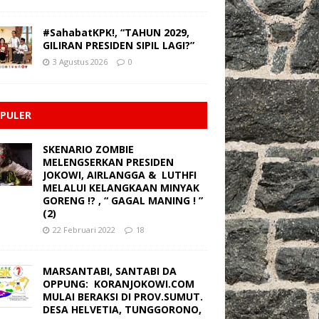
#SahabatKPK!, “TAHUN 2029,
GILIRAN PRESIDEN SIPIL LAGI?”
3 Agustus 2026
0
PULER
SKENARIO ZOMBIE
MELENGSERKAN PRESIDEN
JOKOWI, AIRLANGGA & LUTHFI
MELALUI KELANGKAAN MINYAK
GORENG !? , “ GAGAL MANING ! ”
(2)
22 Februari 2022
18
MARSANTABI, SANTABI DA
OPPUNG: KORANJOKOWI.COM
MULAI BERAKSI DI PROV.SUMUT.
DESA HELVETIA, TUNGGORONO,