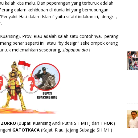
e
au kalah kita malu. Dan peperangan yang terburuk adalah
 Perang dalam kehidupan di dunia ini yang berhubungan
r
Penyakit Hati dalam Islam” yaitu sifat/tindakan iri, dengki ,
”.
 (Kuansing), Prov. Riau adalah salah satu contohnya, perang
memang benar seperti ini atau ‘by design” sekelompok orang
an untuk melemahkan seseorang,
siapapun dia !
a
ZORRO
(Bupati Kuansing Andi Putra SH MH ) dan
THOR
(
angani
GATOTKACA
(Kajati Riau, Jajang Subagja SH MH)