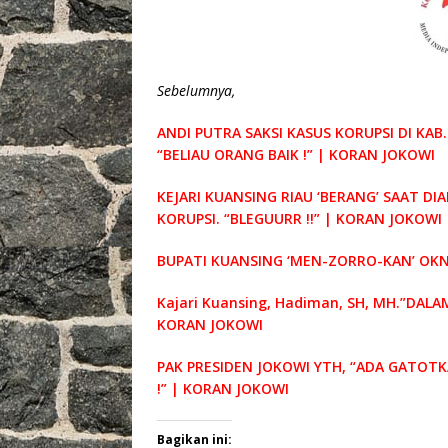
Sebelumnya,
ANDI PUTRA SAKSI KASUS KORUPSI DI K
“BELIAU ORANG BAIK !” | KORAN JOKOWI
KEJARI KUANSING RIAU ‘BERANG’ SAAT 
KORUPSI. “BLEGUURR !!” | KORAN JOKOWI
BUPATI KUANSING ‘MEN-ZORRO-KAN’ OKNU
Kajari Kuansing, Hadiman, SH, MH.”DAL
KORAN JOKOWI
PAK PRESIDEN JOKOWI YTH, “ADA GATOT
!” | KORAN JOKOWI
Bagikan ini: