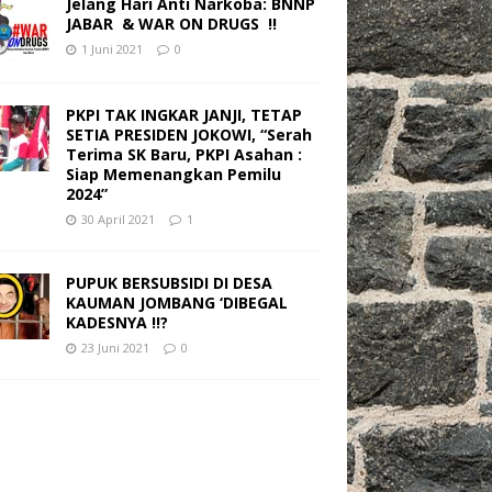
Jelang Hari Anti Narkoba: BNNP
JABAR & WAR ON DRUGS !!
1 Juni 2021
0
PKPI TAK INGKAR JANJI, TETAP
SETIA PRESIDEN JOKOWI, “Serah
Terima SK Baru, PKPI Asahan :
Siap Memenangkan Pemilu
2024”
30 April 2021
1
PUPUK BERSUBSIDI DI DESA
KAUMAN JOMBANG ‘DIBEGAL
KADESNYA !!?
23 Juni 2021
0