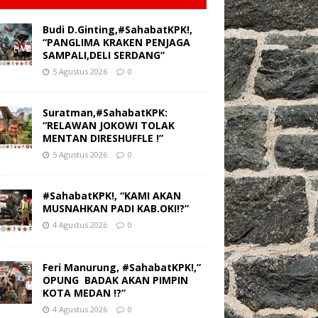
Budi D.Ginting,#SahabatKPK!,
“PANGLIMA KRAKEN PENJAGA
SAMPALI,DELI SERDANG”
5 Agustus 2026
0
Suratman,#SahabatKPK:
“RELAWAN JOKOWI TOLAK
MENTAN DIRESHUFFLE !”
5 Agustus 2026
0
#SahabatKPK!, “KAMI AKAN
MUSNAHKAN PADI KAB.OKI!?”
4 Agustus 2026
0
Feri Manurung, #SahabatKPK!,”
OPUNG BADAK AKAN PIMPIN
KOTA MEDAN !?”
4 Agustus 2026
0