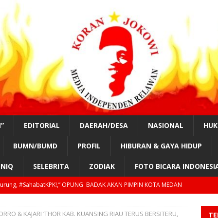
”
EDITORIAL
DAERAH/DESA
NASIONAL
HU
BUMN/BUMD
PROFIL
HIBURAN & GAYA HIDUP
NIQ
SELEBRITA
ZODIAK
FOTO BICARA INDONESI
tKPK!, “TAHUN 2029, GILIRAN PRESIDEN SIPIL LAGI?”
EDUKASI
 Jumadi.#SahabatKPK!, “PAK PRESIDEN & KAPOLRI TOLONG AWASI
ORRO & KAJARI ‘THOR KAB. KUANSING RIAU TERUS BERSITERU,
TE
TORIAL