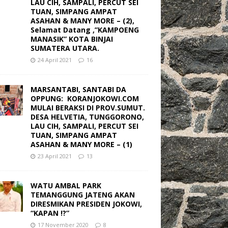
LAU CIH, SAMPALI, PERCUT SEI
TUAN, SIMPANG AMPAT
ASAHAN & MANY MORE – (2),
Selamat Datang ,”KAMPOENG
MANASIK” KOTA BINJAI
SUMATERA UTARA.
24 April 2021
16
MARSANTABI, SANTABI DA
OPPUNG: KORANJOKOWI.COM
MULAI BERAKSI DI PROV.SUMUT.
DESA HELVETIA, TUNGGORONO,
LAU CIH, SAMPALI, PERCUT SEI
TUAN, SIMPANG AMPAT
ASAHAN & MANY MORE – (1)
23 April 2021
13
WATU AMBAL PARK
TEMANGGUNG JATENG AKAN
DIRESMIKAN PRESIDEN JOKOWI,
“KAPAN !?”
17 November 2020
8