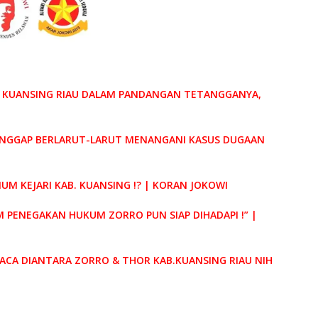
AB. KUANSING RIAU DALAM PANDANGAN TETANGGANYA,
DIANGGAP BERLARUT-LARUT MENANGANI KASUS DUGAAN
M KEJARI KAB. KUANSING !? | KORAN JOKOWI
AM PENEGAKAN HUKUM ZORRO PUN SIAP DIHADAPI !” |
KACA DIANTARA ZORRO & THOR KAB.KUANSING RIAU NIH