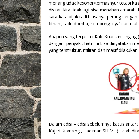
o
p
k
menang tidak kesohor/termashyur tetapi kal
disaat kita tidak lagi bisa menahan amarah.
k
kata-kata bijak tadi biasanya perang dengan “
fitnah , adu domba, sombong, riya’ dan ujub
Apapun yang terjadi di Kab. Kuantan singing
dengan “penyakit hati” ini bisa dinyatakan 
yang terstruktur, militan dan masif dilakuk
Dalam edisi – edisi sebelumnya kasus antar
Kajari Kuansing , Hadiman SH MH) telah dit