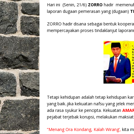
Hari ini (Senin, 21/6)
ZORRO
hadir memenuh
laporan dugaan pemerasan yang (dugaan)
T
ZORRO hadir disana sebagai bentuk kooperatif
mempercayakan proses tindaklanjut lapora
Tetapi kehidupan adalah tetap kehidupan kare
yang baik..jika kekuatan nafsu yang jelek 
ada rasa syukur ke pencipta. Kekuatan
AMAR
pejabat terjebak korupsi, melakukan maksiat 
“Menang Ora Kondang, Kalah Wirang’,
kita m