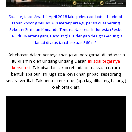
Saat kegiatan Ahad, 1 April 2018 lalu, peletakan batu di sebuah
tanah kosong seluas 360 meter persegi, persis di seberang
Sekolah Staf dan Komando Tentara Nasional Indonesia (Sesko
TNI) di Jl Martanegara, Bandung lalu dengan design Gedung 3
lantai di atas tanah seluas 360 m2
Kebebasan dalam berkeyakinan (atau beragama) di Indonesia
itu dijamin oleh Undang Undang Dasar.
Ini soal tegaknya
konstitusi
. Tak bisa dan tak boleh ada pemaksaan dalam
bentuk apa pun. Ini juga soal keyakinan pribadi seseorang
secara vertikal. Tak perlu diurus-urus (apa lagi dihalang-halangi)
oleh pihak lain.