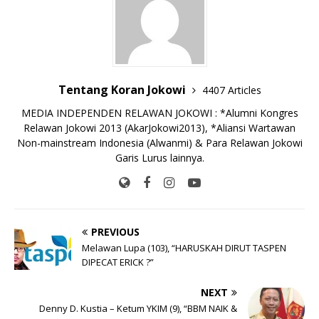
o
p
k
e
k
r
Tentang Koran Jokowi
4407 Articles
MEDIA INDEPENDEN RELAWAN JOKOWI : *Alumni Kongres
Relawan Jokowi 2013 (AkarJokowi2013), *Aliansi Wartawan
Non-mainstream Indonesia (Alwanmi) & Para Relawan Jokowi
Garis Lurus lainnya.
PREVIOUS
Melawan Lupa (103), “HARUSKAH DIRUT TASPEN
DIPECAT ERICK ?”
NEXT
Denny D. Kustia – Ketum YKIM (9), “BBM NAIK &