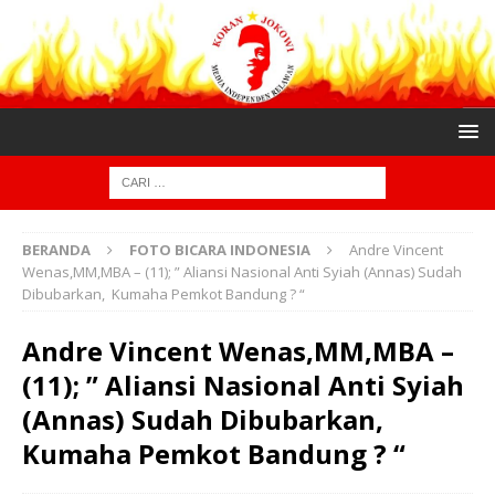
BERANDA
FOTO BICARA INDONESIA
Andre Vincent
Wenas,MM,MBA – (11); ” Aliansi Nasional Anti Syiah (Annas) Sudah
Dibubarkan, Kumaha Pemkot Bandung ? “
Andre Vincent Wenas,MM,MBA –
(11); ” Aliansi Nasional Anti Syiah
(Annas) Sudah Dibubarkan,
Kumaha Pemkot Bandung ? “