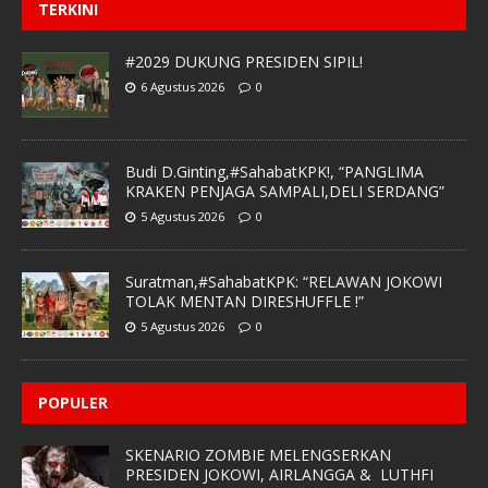
TERKINI
#2029 DUKUNG PRESIDEN SIPIL!
6 Agustus 2026
0
Budi D.Ginting,#SahabatKPK!, “PANGLIMA
KRAKEN PENJAGA SAMPALI,DELI SERDANG”
5 Agustus 2026
0
Suratman,#SahabatKPK: “RELAWAN JOKOWI
TOLAK MENTAN DIRESHUFFLE !”
5 Agustus 2026
0
POPULER
SKENARIO ZOMBIE MELENGSERKAN
PRESIDEN JOKOWI, AIRLANGGA & LUTHFI