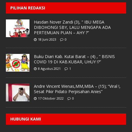
PILIHAN REDAKSI
Hasdan Nover Zandi (3), ” IBU MEGA
DIBOHONGI SBY, LALU MENGAPA ADA
PERTEMUAN PUAN – AHY ?”
18 Juni 2023
0
Buku Diari Kab. Kutai Barat – (4) , ” BISNIS
COVID 19 DI KAB.KUBAR, UHUY !?”
8 Agustus 2021
1
Andre Vincent Wenas,MM,MBA – (15); “Viral !,
Sesat Pikir Pidato Perpisahan Anies”
17 Oktober 2022
0
HUBUNGI KAMI