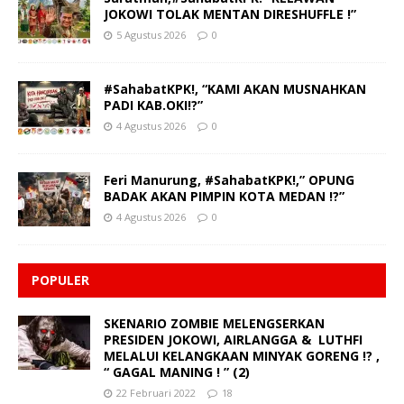
JOKOWI TOLAK MENTAN DIRESHUFFLE !”
5 Agustus 2026
0
#SahabatKPK!, “KAMI AKAN MUSNAHKAN
PADI KAB.OKI!?”
4 Agustus 2026
0
Feri Manurung, #SahabatKPK!,” OPUNG
BADAK AKAN PIMPIN KOTA MEDAN !?”
4 Agustus 2026
0
POPULER
SKENARIO ZOMBIE MELENGSERKAN
PRESIDEN JOKOWI, AIRLANGGA & LUTHFI
MELALUI KELANGKAAN MINYAK GORENG !? ,
“ GAGAL MANING ! ” (2)
22 Februari 2022
18