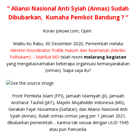
e
te
l
s
y
a
p
e
e
” Aliansi Nasional Anti Syiah (Annas) Sudah
b
r
A
Li
o
e
n
Dibubarkan, Kumaha Pemkot Bandung ? “
o
p
n
g
Koran Jokowi.com, Opini :
o
p
k
e
k
r
Waktu itu Rabu, 30 Desember 2020, Pemerintah melalui
Menteri Koordinator Politik Hukum dan Keamanan (Menko
Polhukam) – Mahfud MD
telah resmi
melarang kegiatan
yang mengatasnamakan beberapa organisasi kemasyarakatan
(ormas). Siapa saja itu?
Front Pembela Islam (FPI), Jamaah Islamiyah (JI), Jamaah
Ansharut Tauhid (JAT), Majelis Mujahiddin Indonesia (MII),
Gerakan Fajar Nusantara (Gafatar), dan Aliansi Nasional Anti
Syiah (Annas). Itulah ormas-ormas yang per 1 Januari 2021,
dibubarkan pemerintah… karena tak sesuai dengan UUD 1945
atau pun Pancasila.