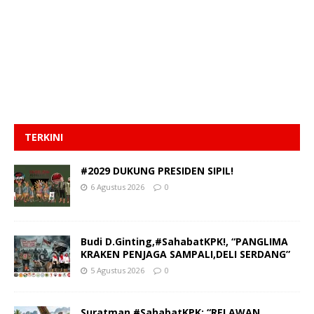
TERKINI
#2029 DUKUNG PRESIDEN SIPIL!
6 Agustus 2026
0
Budi D.Ginting,#SahabatKPK!, “PANGLIMA
KRAKEN PENJAGA SAMPALI,DELI SERDANG”
5 Agustus 2026
0
Suratman,#SahabatKPK: “RELAWAN