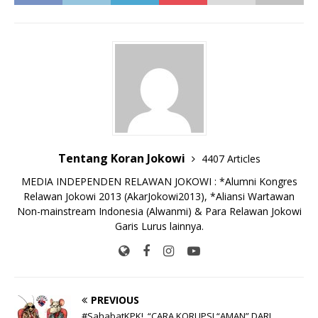
e
te
l
s
y
a
p
e
e
b
r
A
Li
o
e
n
o
p
n
g
o
p
k
e
k
r
Tentang Koran Jokowi
4407 Articles
MEDIA INDEPENDEN RELAWAN JOKOWI : *Alumni Kongres
Relawan Jokowi 2013 (AkarJokowi2013), *Aliansi Wartawan
Non-mainstream Indonesia (Alwanmi) & Para Relawan Jokowi
Garis Lurus lainnya.
PREVIOUS
#SahabatKPK!, “CARA KORUPSI “AMAN” DARI