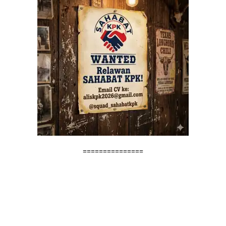
===============