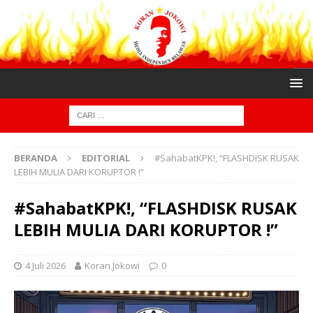
BERANDA
EDITORIAL
#SahabatKPK!, “FLASHDISK RUSAK
LEBIH MULIA DARI KORUPTOR !”
#SahabatKPK!, “FLASHDISK RUSAK
LEBIH MULIA DARI KORUPTOR !”
4 Juli 2026
Koran Jokowi
0