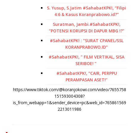
S. Yusup, S.Jatim #SahabatKPK!, “Filipi
4:6 & Kasus Koranprabowo.id?”
Suratman, Jambi.#SahabatKPK!,
“POTENSI KORUPSI DI DAPUR MBG !?”
#SahabatKPK! : “SURAT CPANEL/SSL
KORANPRABOWO.ID”
#SahabatKPK!, ” FILM VERTIKAL, SISA
SERIBOE! ”
#SahabatKPK!, “CAIR, PERPPU
PERAMPASAN ASET!”
https://www.tiktok.com/@koranjokowi.com/video/7655758
151593004308?
is_from_webapp=1&sender_device=pc&web_id=765861569
2213011986