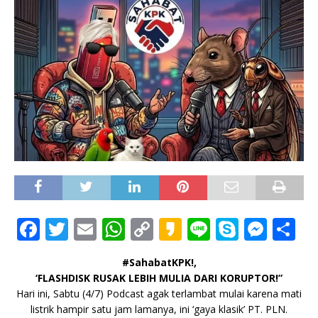
F
T
E
W
C
K
Li
S
M
S
a
w
m
h
o
a
n
k
e
h
#SahabatKPK!,
c
it
ai
at
p
k
e
y
ss
ar
‘FLASHDISK RUSAK LEBIH MULIA DARI KORUPTOR!”
e
te
l
s
y
a
p
e
e
Hari ini, Sabtu (4/7) Podcast agak terlambat mulai karena mati
listrik hampir satu jam lamanya, ini ‘gaya klasik’ PT. PLN.