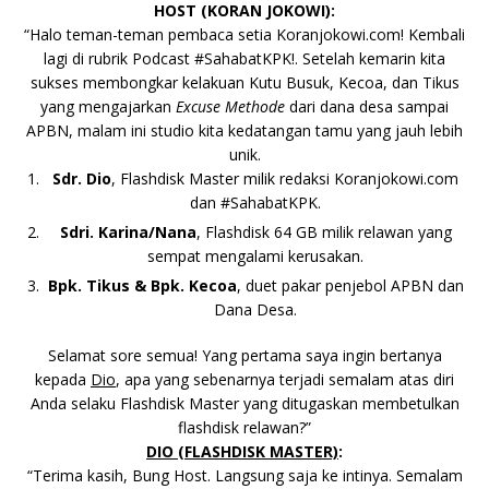
b
r
A
Li
o
e
n
HOST (KORAN JOKOWI)
:
o
p
n
g
“Halo teman-teman pembaca setia Koranjokowi.com! Kembali
lagi di rubrik Podcast #SahabatKPK!. Setelah kemarin kita
o
p
k
e
sukses membongkar kelakuan Kutu Busuk, Kecoa, dan Tikus
k
r
yang mengajarkan
Excuse Methode
dari dana desa sampai
APBN, malam ini studio kita kedatangan tamu yang jauh lebih
unik.
Sdr. Dio
, Flashdisk Master milik redaksi Koranjokowi.com
dan #SahabatKPK.
Sdri. Karina/Nana
, Flashdisk 64 GB milik relawan yang
sempat mengalami kerusakan.
Bpk. Tikus
& Bpk. Kecoa
, duet pakar penjebol APBN dan
Dana Desa.
Selamat sore semua! Yang pertama saya ingin bertanya
kepada
Dio
, apa yang sebenarnya terjadi semalam atas diri
Anda selaku Flashdisk Master yang ditugaskan membetulkan
flashdisk relawan?”
DIO (FLASHDISK MASTER)
:
“Terima kasih, Bung Host. Langsung saja ke intinya. Semalam