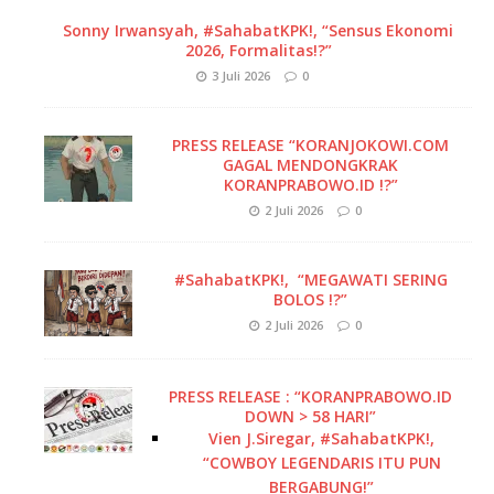
Sonny Irwansyah, #SahabatKPK!, “Sensus Ekonomi
2026, Formalitas!?”
3 Juli 2026
0
PRESS RELEASE “KORANJOKOWI.COM
GAGAL MENDONGKRAK
KORANPRABOWO.ID !?”
2 Juli 2026
0
#SahabatKPK!, “MEGAWATI SERING
BOLOS !?”
2 Juli 2026
0
PRESS RELEASE : “KORANPRABOWO.ID
DOWN > 58 HARI”
Vien J.Siregar, #SahabatKPK!,
“COWBOY LEGENDARIS ITU PUN
BERGABUNG!”