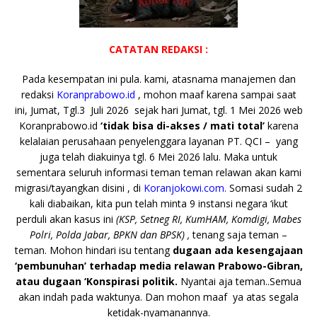
CATATAN REDAKSI :
Pada kesempatan ini pula. kami, atasnama manajemen dan
redaksi
Koranprabowo.id
, mohon maaf karena sampai saat
ini, Jumat, Tgl.3 Juli 2026 sejak hari Jumat, tgl. 1 Mei 2026 web
Koranprabowo.id
‘tidak bisa di-akses / mati total’
karena
kelalaian perusahaan penyelenggara layanan PT. QCI – yang
juga telah diakuinya tgl. 6 Mei 2026 lalu. Maka untuk
sementara seluruh informasi teman teman relawan akan kami
migrasi/tayangkan disini , di
Koranjokowi.com.
Somasi sudah 2
kali diabaikan, kita pun telah minta 9 instansi negara ‘ikut
perduli akan kasus ini
(KSP, Setneg RI, KumHAM, Komdigi, Mabes
Polri, Polda Jabar, BPKN dan BPSK) ,
tenang saja teman –
teman. Mohon hindari isu tentang
dugaan ada kesengajaan
‘pembunuhan’ terhadap media relawan Prabowo-Gibran,
atau dugaan ‘Konspirasi politik.
Nyantai aja teman..Semua
akan indah pada waktunya. Dan mohon maaf ya atas segala
ketidak-nyamanannya.