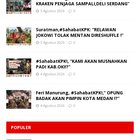
KRAKEN PENJAGA SAMPALI,DELI SERDANG”
5 Agustus 2026
0
Suratman,#SahabatKPK: “RELAWAN
JOKOWI TOLAK MENTAN DIRESHUFFLE !”
5 Agustus 2026
0
#SahabatKPK!, “KAMI AKAN MUSNAHKAN
PADI KAB.OKI!?”
4 Agustus 2026
0
Feri Manurung, #SahabatKPK!,” OPUNG
BADAK AKAN PIMPIN KOTA MEDAN !?”
4 Agustus 2026
0
POPULER