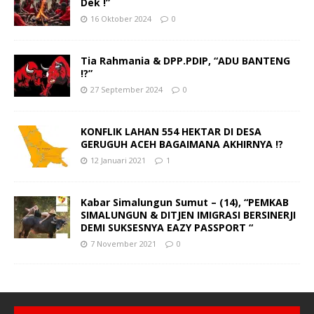
Dek !”
16 Oktober 2024
0
Tia Rahmania & DPP.PDIP, “ADU BANTENG
!?”
27 September 2024
0
KONFLIK LAHAN 554 HEKTAR DI DESA
GERUGUH ACEH BAGAIMANA AKHIRNYA !?
12 Januari 2021
1
Kabar Simalungun Sumut – (14), “PEMKAB
SIMALUNGUN & DITJEN IMIGRASI BERSINERJI
DEMI SUKSESNYA EAZY PASSPORT “
7 November 2021
0