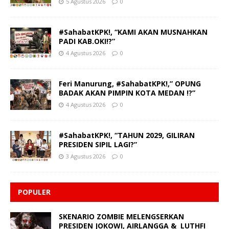
5 Agustus 2026
0
#SahabatKPK!, “KAMI AKAN MUSNAHKAN
PADI KAB.OKI!?”
4 Agustus 2026
0
Feri Manurung, #SahabatKPK!,” OPUNG
BADAK AKAN PIMPIN KOTA MEDAN !?”
4 Agustus 2026
0
#SahabatKPK!, “TAHUN 2029, GILIRAN
PRESIDEN SIPIL LAGI?”
3 Agustus 2026
0
POPULER
SKENARIO ZOMBIE MELENGSERKAN
PRESIDEN JOKOWI, AIRLANGGA & LUTHFI