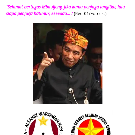
“Selamat bertugas Mba Ajeng, jika kamu penjaga langitku, lalu
siapa penjaga hatimu?, Eeeeaaa… !
(Red-01/Foto.ist)