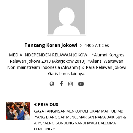
o
p
n
g
o
p
k
e
k
r
Tentang Koran Jokowi
4406 Articles
MEDIA INDEPENDEN RELAWAN JOKOWI : *Alumni Kongres
Relawan Jokowi 2013 (AkarJokowi2013), *Aliansi Wartawan
Non-mainstream Indonesia (Alwanmi) & Para Relawan Jokowi
Garis Lurus lainnya.
PREVIOUS
GAYA TANGKISAN MENKOPOLHUKAM MAHFUD MD
YANG DIANGGAP MENCEMARKAN NAMA BAIK SBY &
AHY, “AENG SONDENG NANDHA’AGI DALEMMA
LEMBUNG !”