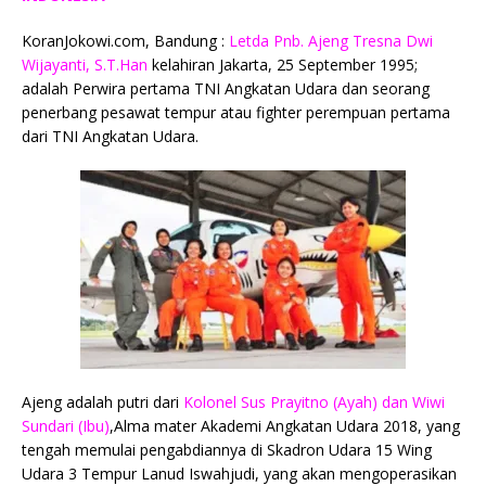
e
te
l
s
y
a
p
e
e
KoranJokowi.com, Bandung :
Letda Pnb. Ajeng Tresna Dwi
b
r
A
Li
o
e
n
Wijayanti, S.T.Han
kelahiran Jakarta, 25 September 1995;
o
p
n
g
adalah Perwira pertama TNI Angkatan Udara dan seorang
penerbang pesawat tempur atau fighter perempuan pertama
o
p
k
e
dari TNI Angkatan Udara.
k
r
Ajeng adalah putri dari
Kolonel Sus Prayitno (Ayah) dan Wiwi
Sundari (Ibu)
,Alma mater Akademi Angkatan Udara 2018, yang
tengah memulai pengabdiannya di Skadron Udara 15 Wing
Udara 3 Tempur Lanud Iswahjudi, yang akan mengoperasikan