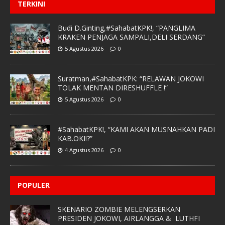
TERKINI
Budi D.Ginting,#SahabatKPK!, “PANGLIMA
KRAKEN PENJAGA SAMPALI,DELI SERDANG”
5 Agustus 2026
0
Suratman,#SahabatKPK: “RELAWAN JOKOWI
TOLAK MENTAN DIRESHUFFLE !”
5 Agustus 2026
0
#SahabatKPK!, “KAMI AKAN MUSNAHKAN PADI
KAB.OKI!?”
4 Agustus 2026
0
POPULER
SKENARIO ZOMBIE MELENGSERKAN
PRESIDEN JOKOWI, AIRLANGGA & LUTHFI