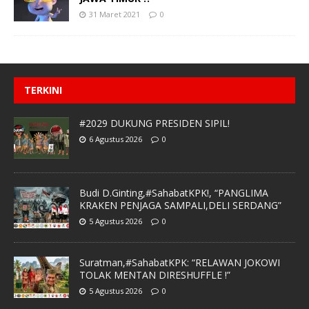
31 Maret 2021
0
TERKINI
#2029 DUKUNG PRESIDEN SIPIL!
6 Agustus 2026
0
Budi D.Ginting,#SahabatKPK!, “PANGLIMA
KRAKEN PENJAGA SAMPALI,DELI SERDANG”
5 Agustus 2026
0
Suratman,#SahabatKPK: “RELAWAN JOKOWI
TOLAK MENTAN DIRESHUFFLE !”
5 Agustus 2026
0