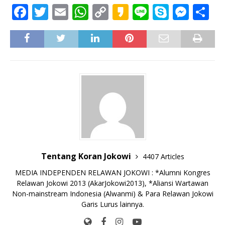
F
T
E
W
C
K
Li
S
M
S
a
w
m
h
o
a
n
k
e
h
c
it
ai
at
p
k
e
y
ss
ar
e
te
l
s
y
a
p
e
e
b
r
A
Li
o
e
n
o
p
n
g
o
p
k
e
k
r
Tentang Koran Jokowi
4407 Articles
MEDIA INDEPENDEN RELAWAN JOKOWI : *Alumni Kongres
Relawan Jokowi 2013 (AkarJokowi2013), *Aliansi Wartawan
Non-mainstream Indonesia (Alwanmi) & Para Relawan Jokowi
Garis Lurus lainnya.