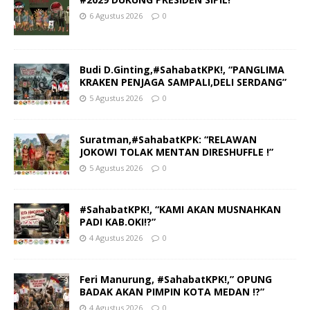
6 Agustus 2026
0
Budi D.Ginting,#SahabatKPK!, “PANGLIMA
KRAKEN PENJAGA SAMPALI,DELI SERDANG”
5 Agustus 2026
0
Suratman,#SahabatKPK: “RELAWAN
JOKOWI TOLAK MENTAN DIRESHUFFLE !”
5 Agustus 2026
0
#SahabatKPK!, “KAMI AKAN MUSNAHKAN
PADI KAB.OKI!?”
4 Agustus 2026
0
Feri Manurung, #SahabatKPK!,” OPUNG
BADAK AKAN PIMPIN KOTA MEDAN !?”
4 Agustus 2026
0