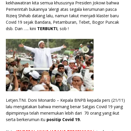
b
r
A
Li
o
e
n
kekhawatiran kita semua khususnya Presiden Jokowi bahwa
o
p
n
g
Pemerintah bukannya ‘alergi atas segala kerumunan pasca
Rizieq Shihab datang lalu, namun takut menjadi klaster baru
o
p
k
e
Covid 19 sejak Bandara, Petamburan, Tebet, Bogor Puncak
k
r
dsb. Dan ….. kini
TERBUKTI
, sob !
Letjen.TNI. Doni Monardo – Kepala BNPB kepada pers (21/11)
lalu mengatakan bahwa memang benar Satgas Covid 19 yang
dipimpinnya telah menemukan lebih dari 70 orang yang ikut
serta berkerumun itu
positip Covid 19.