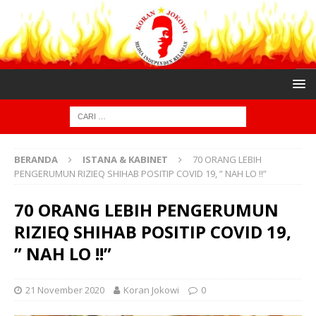
BERANDA
ISTANA & KABINET
70 ORANG LEBIH
PENGERUMUN RIZIEQ SHIHAB POSITIP COVID 19, ” NAH LO !!”
70 ORANG LEBIH PENGERUMUN
RIZIEQ SHIHAB POSITIP COVID 19,
” NAH LO !!”
21 November 2020
Koran Jokowi
0