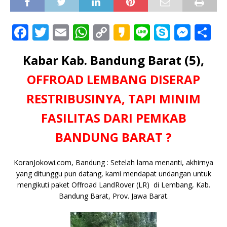
F
T
E
W
C
K
Li
S
M
S
a
w
m
h
o
a
n
k
e
h
Kabar Kab. Bandung Barat (5),
c
it
ai
at
p
k
e
y
ss
ar
e
te
l
s
y
a
p
e
e
OFFROAD LEMBANG DISERAP
b
r
A
Li
o
e
n
RESTRIBUSINYA, TAPI MINIM
o
p
n
g
FASILITAS DARI PEMKAB
o
p
k
e
BANDUNG BARAT ?
k
r
KoranJokowi.com, Bandung : Setelah lama menanti, akhirnya
yang ditunggu pun datang, kami mendapat undangan untuk
mengikuti paket Offroad LandRover (LR) di Lembang, Kab.
Bandung Barat, Prov. Jawa Barat.