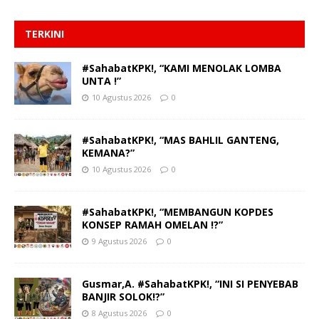
TERKINI
#SahabatKPK!, “KAMI MENOLAK LOMBA
UNTA !”
10 Agustus 2026
0
#SahabatKPK!, “MAS BAHLIL GANTENG,
KEMANA?”
10 Agustus 2026
0
#SahabatKPK!, “MEMBANGUN KOPDES
KONSEP RAMAH OMELAN !?”
9 Agustus 2026
0
Gusmar,A. #SahabatKPK!, “INI SI PENYEBAB
BANJIR SOLOK!?”
8 Agustus 2026
0