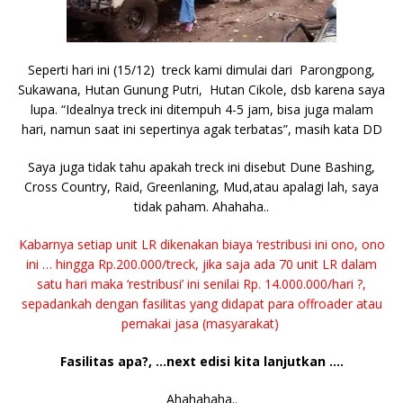
Seperti hari ini (15/12) treck kami dimulai dari Parongpong,
Sukawana, Hutan Gunung Putri, Hutan Cikole, dsb karena saya
lupa. “Idealnya treck ini ditempuh 4-5 jam, bisa juga malam
hari, namun saat ini sepertinya agak terbatas”, masih kata DD
Saya juga tidak tahu apakah treck ini disebut Dune Bashing,
Cross Country, Raid, Greenlaning, Mud,atau apalagi lah, saya
tidak paham. Ahahaha..
Kabarnya setiap unit LR dikenakan biaya ‘restribusi ini ono, ono
ini … hingga Rp.200.000/treck, jika saja ada 70 unit LR dalam
satu hari maka ‘restribusi’ ini senilai Rp. 14.000.000/hari ?,
sepadankah dengan fasilitas yang didapat para offroader atau
pemakai jasa (masyarakat)
Fasilitas apa?, …next edisi kita lanjutkan ….
Ahahahaha..