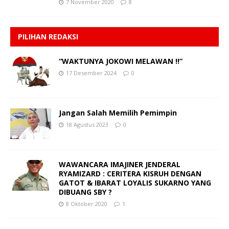
7 November 2020
8
PILIHAN REDAKSI
“WAKTUNYA JOKOWI MELAWAN !!”
17 Desember 2024
0
Jangan Salah Memilih Pemimpin
18 Agustus 2023
0
WAWANCARA IMAJINER JENDERAL
RYAMIZARD : CERITERA KISRUH DENGAN
GATOT & IBARAT LOYALIS SUKARNO YANG
DIBUANG SBY ?
8 Oktober 2020
1