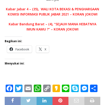
Kabar Jabar 4 – (35), WALI KOTA BEKASI & PENGHARGAAN
KOMISI INFORMASI PUBLIK JABAR 2021 – KORAN JOKOWI
Kabar Bandung Barat – (4), “SEJAUH MANA HEBATNYA
IMUN KAMU ?” – KORAN JOKOWI
Bagikan ini:
Facebook
X
Menyukai ini:
F
T
E
W
C
K
Li
S
M
S
a
w
m
h
o
a
n
k
e
h
c
it
ai
at
p
k
e
y
ss
ar