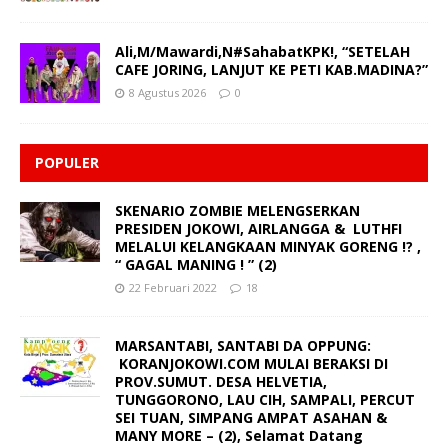
Ali,M/Mawardi,N#SahabatKPK!, “SETELAH
CAFE JORING, LANJUT KE PETI KAB.MADINA?”
8 Agustus 2026
0
POPULER
SKENARIO ZOMBIE MELENGSERKAN
PRESIDEN JOKOWI, AIRLANGGA & LUTHFI
MELALUI KELANGKAAN MINYAK GORENG !? ,
“ GAGAL MANING ! ” (2)
22 Februari 2022
18
MARSANTABI, SANTABI DA OPPUNG:
KORANJOKOWI.COM MULAI BERAKSI DI
PROV.SUMUT. DESA HELVETIA,
TUNGGORONO, LAU CIH, SAMPALI, PERCUT
SEI TUAN, SIMPANG AMPAT ASAHAN &
MANY MORE – (2), Selamat Datang