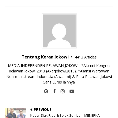
e
te
l
s
y
a
p
e
e
b
r
A
Li
o
e
n
o
p
n
g
o
p
k
e
k
r
Tentang Koran Jokowi
4413 Articles
MEDIA INDEPENDEN RELAWAN JOKOWI : *Alumni Kongres
Relawan Jokowi 2013 (AkarJokowi2013), *Aliansi Wartawan
Non-mainstream Indonesia (Alwanmi) & Para Relawan Jokowi
Garis Lurus lainnya.
PREVIOUS
Kabar Siak Riau & Solok Sumbar : MENERKA