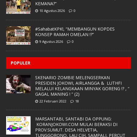
KEMANA?”
10 Agustus 2026
0
#SahabatKPK!, “MEMBANGUN KOPDES
KONSEP RAMAH OMELAN !?”
9 Agustus 2026
0
POPULER
SKENARIO ZOMBIE MELENGSERKAN
PRESIDEN JOKOWI, AIRLANGGA & LUTHFI
MELALUI KELANGKAAN MINYAK GORENG !? , “
GAGAL MANING ! ” (2)
22 Februari 2022
18
MARSANTABI, SANTABI DA OPPUNG:
KORANJOKOWI.COM MULAI BERAKSI DI
PROV.SUMUT. DESA HELVETIA,
TUNGGORONO, LAU CIH, SAMPALI, PERCUT