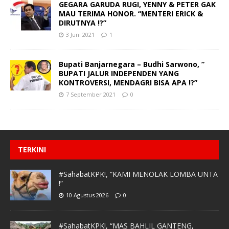
GEGARA GARUDA RUGI, YENNY & PETER GAK
MAU TERIMA HONOR. “MENTERI ERICK &
DIRUTNYA !?”
3 Juni 2021
1
Bupati Banjarnegara – Budhi Sarwono, ”
BUPATI JALUR INDEPENDEN YANG
KONTROVERSI, MENDAGRI BISA APA !?”
7 September 2021
0
TERKINI
#SahabatKPK!, “KAMI MENOLAK LOMBA UNTA
!”
10 Agustus 2026
0
#SahabatKPK!, “MAS BAHLIL GANTENG,