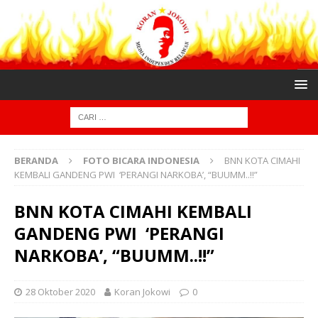
BERANDA
FOTO BICARA INDONESIA
BNN KOTA CIMAHI
KEMBALI GANDENG PWI ‘PERANGI NARKOBA’, “BUUMM..!!”
BNN KOTA CIMAHI KEMBALI
GANDENG PWI ‘PERANGI
NARKOBA’, “BUUMM..!!”
28 Oktober 2020
Koran Jokowi
0