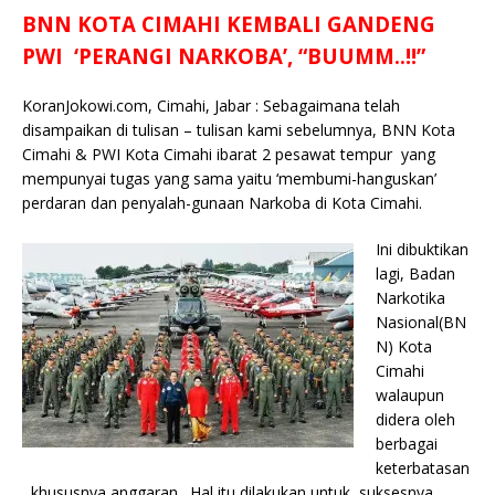
a
w
m
h
o
a
n
k
e
h
BNN KOTA CIMAHI KEMBALI GANDENG
c
it
ai
at
p
k
e
y
ss
ar
PWI ‘PERANGI NARKOBA’, “BUUMM..!!”
e
te
l
s
y
a
p
e
e
b
r
A
Li
o
e
n
KoranJokowi.com, Cimahi, Jabar : Sebagaimana telah
disampaikan di tulisan – tulisan kami sebelumnya, BNN Kota
o
p
n
g
Cimahi & PWI Kota Cimahi ibarat 2 pesawat tempur yang
o
p
k
e
mempunyai tugas yang sama yaitu ‘membumi-hanguskan’
k
r
perdaran dan penyalah-gunaan Narkoba di Kota Cimahi.
Ini dibuktikan
lagi, Badan
Narkotika
Nasional(BN
N) Kota
Cimahi
walaupun
didera oleh
berbagai
keterbatasan
, khususnya anggaran. Hal itu dilakukan untuk suksesnya