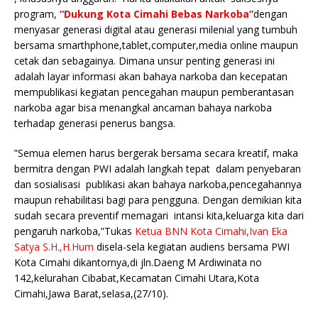
program,
“Dukung Kota Cimahi Bebas Narkoba”
dengan
menyasar generasi digital atau generasi milenial yang tumbuh
bersama smarthphone,tablet,computer,media online maupun
cetak dan sebagainya. Dimana unsur penting generasi ini
adalah layar informasi akan bahaya narkoba dan kecepatan
mempublikasi kegiatan pencegahan maupun pemberantasan
narkoba agar bisa menangkal ancaman bahaya narkoba
terhadap generasi penerus bangsa.
”Semua elemen harus bergerak bersama secara kreatif, maka
bermitra dengan PWI adalah langkah tepat dalam penyebaran
dan sosialisasi publikasi akan bahaya narkoba,pencegahannya
maupun rehabilitasi bagi para pengguna. Dengan demikian kita
sudah secara preventif memagari intansi kita,keluarga kita dari
pengaruh narkoba,”Tukas
Ketua BNN Kota Cimahi,Ivan Eka
Satya S.H.,H.Hum
disela-sela kegiatan audiens bersama PWI
Kota Cimahi dikantornya,di jln.Daeng M Ardiwinata no
142,kelurahan Cibabat,Kecamatan Cimahi Utara,Kota
Cimahi,Jawa Barat,selasa,(27/10).