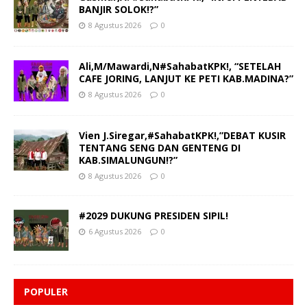
BANJIR SOLOK!?”
8 Agustus 2026
0
Ali,M/Mawardi,N#SahabatKPK!, “SETELAH
CAFE JORING, LANJUT KE PETI KAB.MADINA?”
8 Agustus 2026
0
Vien J.Siregar,#SahabatKPK!,”DEBAT KUSIR
TENTANG SENG DAN GENTENG DI
KAB.SIMALUNGUN!?”
8 Agustus 2026
0
#2029 DUKUNG PRESIDEN SIPIL!
6 Agustus 2026
0
POPULER