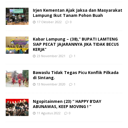
Irjen Kementan Ajak Jaksa dan Masyarakat
Lampung Ikut Tanam Pohon Buah
17 Oktober 2022
0
Kabar Lampung – (38),” BUPATI LAMTENG
SIAP PECAT JAJARANNYA JIKA TIDAK BECUS
KERJA”
23 November 2021
1
Bawaslu Tidak Tegas Picu Konflik Pilkada
di Sintang.
13 November 2020
1
Ngopitainmen (23) ” HAPPY B’DAY
ABUNAWAS, KEEP MOVING ! “
11 Agustus 2022
0