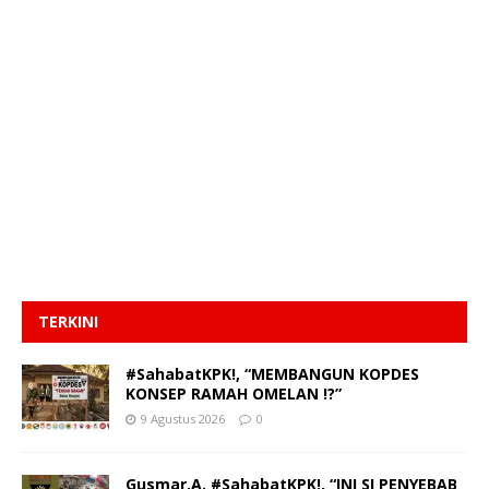
TERKINI
#SahabatKPK!, “MEMBANGUN KOPDES
KONSEP RAMAH OMELAN !?”
9 Agustus 2026
0
Gusmar,A. #SahabatKPK!, “INI SI PENYEBAB