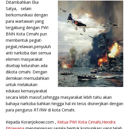
Ditambahkan Eka
Satya, selain
berkomunikasi dengan
para wartawan yang
tergabung dengan PWI
BNN Kota Cimahi pun
membentuk pegiat-
pegiat,relawan,penyuluh
anti narkoba dari semua
elemen masyarakat
disetiap kelurahan ada
dikota cimahi. Dengan
demikian memudahkan
untuk melakukan
edukasi kemasyarakat
secara lebih massif,sehingga masyarakat lebih tahu akan
bahaya narkoba bahkan hingga hal ini terus disinerjikan dengan
para pengurus RT/RW di kota Cimahi.
Kepada KoranJokowi.com ,
Ketua PWI Kota Cimahi,Hendra
Fitrawana
mengapresiasi segala bentuk komunikasi yang telah