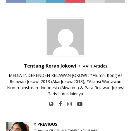
c
it
ai
at
p
k
e
y
ss
ar
e
te
l
s
y
a
p
e
e
b
r
A
Li
o
e
n
o
p
n
g
o
p
k
e
k
r
Tentang Koran Jokowi
4411 Articles
MEDIA INDEPENDEN RELAWAN JOKOWI : *Alumni Kongres
Relawan Jokowi 2013 (AkarJokowi2013), *Aliansi Wartawan
Non-mainstream Indonesia (Alwanmi) & Para Relawan Jokowi
Garis Lurus lainnya.
PREVIOUS
Quentin CJH, “LUKA TANPA KELUHAN”