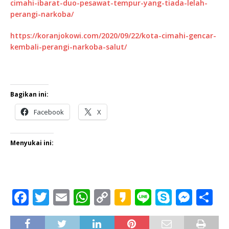
cimahi-ibarat-duo-pesawat-tempur-yang-tiada-lelah-
perangi-narkoba/
https://koranjokowi.com/2020/09/22/kota-cimahi-gencar-
kembali-perangi-narkoba-salut/
Bagikan ini:
Facebook
X
Menyukai ini:
F
T
E
W
C
K
Li
S
M
S
a
w
m
h
o
a
n
k
e
h