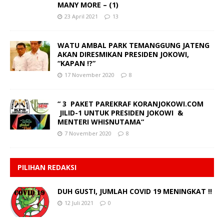
MANY MORE – (1)
23 April 2021
13
WATU AMBAL PARK TEMANGGUNG JATENG
AKAN DIRESMIKAN PRESIDEN JOKOWI,
“KAPAN !?”
17 November 2020
8
“ 3 PAKET PAREKRAF KORANJOKOWI.COM
JILID-1 UNTUK PRESIDEN JOKOWI &
MENTERI WHISNUTAMA“
7 November 2020
8
PILIHAN REDAKSI
DUH GUSTI, JUMLAH COVID 19 MENINGKAT !!
12 Juli 2021
0