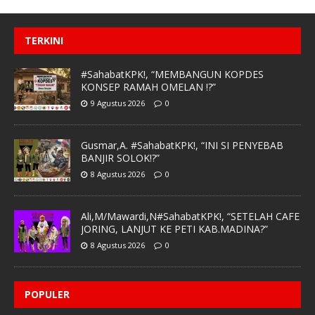
TERKINI
#SahabatKPK!, “MEMBANGUN KOPDES
KONSEP RAMAH OMELAN !?”
9 Agustus 2026
0
Gusmar,A. #SahabatKPK!, “INI SI PENYEBAB
BANJIR SOLOK!?”
8 Agustus 2026
0
Ali,M/Mawardi,N#SahabatKPK!, “SETELAH CAFE
JORING, LANJUT KE PETI KAB.MADINA?”
8 Agustus 2026
0
POPULER