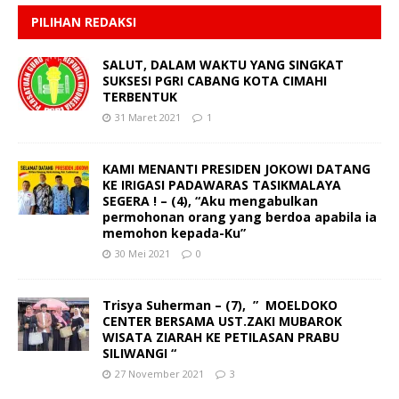
PILIHAN REDAKSI
SALUT, DALAM WAKTU YANG SINGKAT
SUKSESI PGRI CABANG KOTA CIMAHI
TERBENTUK
31 Maret 2021
1
KAMI MENANTI PRESIDEN JOKOWI DATANG
KE IRIGASI PADAWARAS TASIKMALAYA
SEGERA ! – (4), “Aku mengabulkan
permohonan orang yang berdoa apabila ia
memohon kepada-Ku”
30 Mei 2021
0
Trisya Suherman – (7), ” MOELDOKO
CENTER BERSAMA UST.ZAKI MUBAROK
WISATA ZIARAH KE PETILASAN PRABU
SILIWANGI “
27 November 2021
3