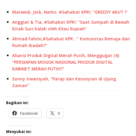
Marwedi, Jeck, Nerko. #Sahabat KPK!: “GREEDY AKUT !”
Anggiat & Tia, #Sahabat KPK!: “Saat Sumpah di Bawah
Kitab Suci Kalah oleh Kilau Rupiah”
Ahmad Fahmi,#Sahabat KPK : ” Komunitas Remaja dan
Rumah Ibadah?”
Aliansi Produk Digital Merah Putih, Menggugat (4):
“PERSIAPAN MOGOK NASIONAL PRODUK DIGITAL
KABINET MERAH PUTIH?”
Sonny Irwansyah, “Paraji dan Kesunyian di Ujung
Zaman”
Bagikan ini:
Facebook
X
Menyukai ini: