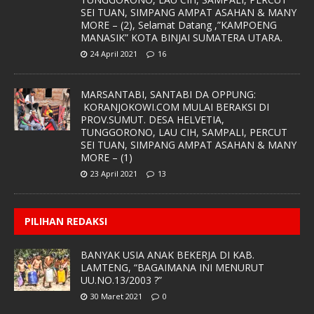
SEI TUAN, SIMPANG AMPAT ASAHAN & MANY
MORE – (2), Selamat Datang ,”KAMPOENG
MANASIK” KOTA BINJAI SUMATERA UTARA.
24 April 2021
16
MARSANTABI, SANTABI DA OPPUNG:
KORANJOKOWI.COM MULAI BERAKSI DI
PROV.SUMUT. DESA HELVETIA,
TUNGGORONO, LAU CIH, SAMPALI, PERCUT
SEI TUAN, SIMPANG AMPAT ASAHAN & MANY
MORE – (1)
23 April 2021
13
PILIHAN REDAKSI
BANYAK USIA ANAK BEKERJA DI KAB.
LAMTENG, “BAGAIMANA INI MENURUT
UU.NO.13/2003 ?”
30 Maret 2021
0