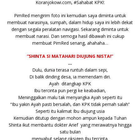
b
r
A
Li
o
e
n
Koranjokowi.com, #Sahabat KPK!:
o
p
n
g
PimRed mengirim foto ini kemudian saya diminta untuk
o
p
k
e
membuat narasinya, sumpah, dalam hidup saya ini lebih dekat
k
r
dengan segala peralatan navigasi. Sekarang diminta untuk
membuat narasi. Dan semoga hasil dibawah ini cukup
membuat PimRed senang, ahahaha…
“SHINTA SI MATAHARI DIUJUNG NISTA!”
…
Dulu, dunia terasa runtuh dalam sepi,
Di balik dinding desa, ia memendam diri.
Ayah ditangkap KPK
Ibu tercinta pun pergi ke keabadian,
Meninggalkan malu tak menyangka Ayah seperti itu
“Ibu yakin Ayah pasti bersalah, dan KPK tidak pernah salah”
Seperti itu kalimat Ibu diujung usia
Kemudian ditutup dengan mohon ampun kepada Tuhan
Shinta ikut membantu dokter Arief yang merawatnya hingga
satu bulan
menyabut selang oksigen Ibu tercinta.