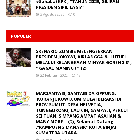
#SahabatKPK!, “TAHUN 2029, GILIRAN
PRESIDEN SIPIL LAGI?”
3 Agustus 2026
0
POPULER
SKENARIO ZOMBIE MELENGSERKAN
PRESIDEN JOKOWI, AIRLANGGA & LUTHFI
MELALUI KELANGKAAN MINYAK GORENG !? ,
“ GAGAL MANING ! ” (2)
22 Februari 2022
18
MARSANTABI, SANTABI DA OPPUNG:
KORANJOKOWI.COM MULAI BERAKSI DI
PROV.SUMUT. DESA HELVETIA,
TUNGGORONO, LAU CIH, SAMPALI, PERCUT
SEI TUAN, SIMPANG AMPAT ASAHAN &
MANY MORE – (2), Selamat Datang
,”KAMPOENG MANASIK” KOTA BINJAI
SUMATERA UTARA.
24 April 2021
16