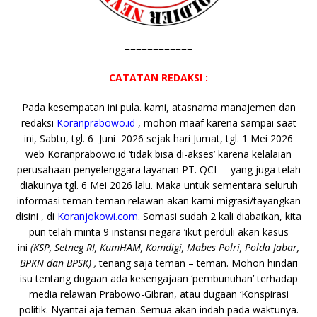
============
CATATAN REDAKSI :
Pada kesempatan ini pula. kami, atasnama manajemen dan
redaksi
Koranprabowo.id
, mohon maaf karena sampai saat
ini, Sabtu, tgl. 6 Juni 2026 sejak hari Jumat, tgl. 1 Mei 2026
web Koranprabowo.id ‘tidak bisa di-akses’ karena kelalaian
perusahaan penyelenggara layanan PT. QCI – yang juga telah
diakuinya tgl. 6 Mei 2026 lalu. Maka untuk sementara seluruh
informasi teman teman relawan akan kami migrasi/tayangkan
disini , di
Koranjokowi.com.
Somasi sudah 2 kali diabaikan, kita
pun telah minta 9 instansi negara ‘ikut perduli akan kasus
ini
(KSP, Setneg RI, KumHAM, Komdigi, Mabes Polri, Polda Jabar,
BPKN dan BPSK) ,
tenang saja teman – teman. Mohon hindari
isu tentang dugaan ada kesengajaan ‘pembunuhan’ terhadap
media relawan Prabowo-Gibran, atau dugaan ‘Konspirasi
politik. Nyantai aja teman..Semua akan indah pada waktunya.