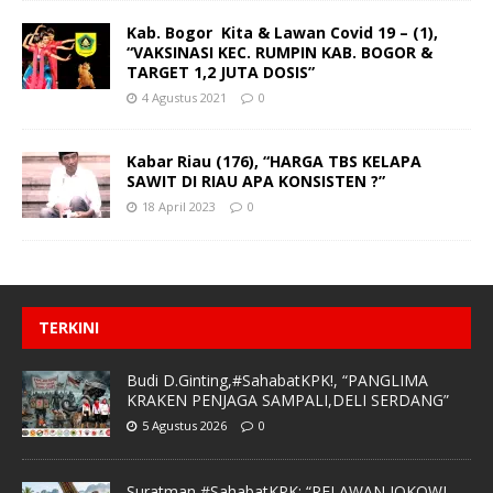
Kab. Bogor Kita & Lawan Covid 19 – (1),
“VAKSINASI KEC. RUMPIN KAB. BOGOR &
TARGET 1,2 JUTA DOSIS”
4 Agustus 2021
0
Kabar Riau (176), “HARGA TBS KELAPA
SAWIT DI RIAU APA KONSISTEN ?”
18 April 2023
0
TERKINI
Budi D.Ginting,#SahabatKPK!, “PANGLIMA
KRAKEN PENJAGA SAMPALI,DELI SERDANG”
5 Agustus 2026
0
Suratman,#SahabatKPK: “RELAWAN JOKOWI