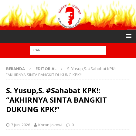
BERANDA
EDITORIAL
S. Yusup,S. #Sahabat KPK!:
“AKHIRNYA SINTA BANGKIT DUKUNG KPK!”
S. Yusup,S. #Sahabat KPK!:
“AKHIRNYA SINTA BANGKIT
DUKUNG KPK!”
7 Juni 2026
Koran Jokowi
0