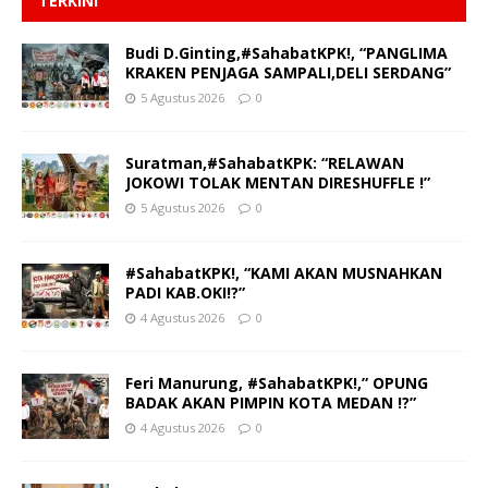
TERKINI
Budi D.Ginting,#SahabatKPK!, “PANGLIMA
KRAKEN PENJAGA SAMPALI,DELI SERDANG”
5 Agustus 2026
0
Suratman,#SahabatKPK: “RELAWAN
JOKOWI TOLAK MENTAN DIRESHUFFLE !”
5 Agustus 2026
0
#SahabatKPK!, “KAMI AKAN MUSNAHKAN
PADI KAB.OKI!?”
4 Agustus 2026
0
Feri Manurung, #SahabatKPK!,” OPUNG
BADAK AKAN PIMPIN KOTA MEDAN !?”
4 Agustus 2026
0