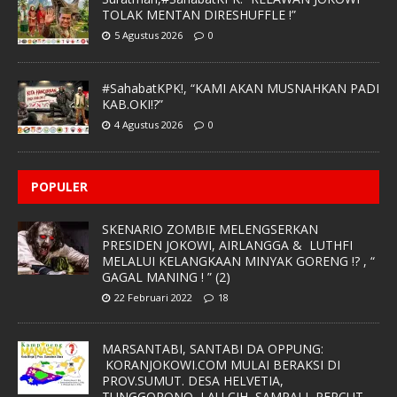
TOLAK MENTAN DIRESHUFFLE !”
5 Agustus 2026
0
#SahabatKPK!, “KAMI AKAN MUSNAHKAN PADI
KAB.OKI!?”
4 Agustus 2026
0
POPULER
SKENARIO ZOMBIE MELENGSERKAN
PRESIDEN JOKOWI, AIRLANGGA & LUTHFI
MELALUI KELANGKAAN MINYAK GORENG !? , “
GAGAL MANING ! ” (2)
22 Februari 2022
18
MARSANTABI, SANTABI DA OPPUNG:
KORANJOKOWI.COM MULAI BERAKSI DI
PROV.SUMUT. DESA HELVETIA,
TUNGGORONO, LAU CIH, SAMPALI, PERCUT