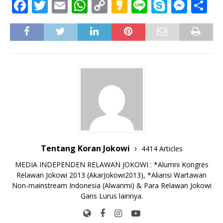
F
T
E
W
C
K
Li
S
M
S
a
w
m
h
o
a
n
k
e
h
c
it
ai
at
p
k
e
y
ss
ar
e
te
l
s
y
a
p
e
e
b
r
A
Li
o
e
n
o
p
n
g
o
p
k
e
k
r
Tentang Koran Jokowi
4414 Articles
MEDIA INDEPENDEN RELAWAN JOKOWI : *Alumni Kongres
Relawan Jokowi 2013 (AkarJokowi2013), *Aliansi Wartawan
Non-mainstream Indonesia (Alwanmi) & Para Relawan Jokowi
Garis Lurus lainnya.