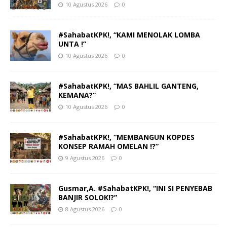
10 Agustus 2026
0
#SahabatKPK!, “KAMI MENOLAK LOMBA
UNTA !”
10 Agustus 2026
0
#SahabatKPK!, “MAS BAHLIL GANTENG,
KEMANA?”
10 Agustus 2026
0
#SahabatKPK!, “MEMBANGUN KOPDES
KONSEP RAMAH OMELAN !?”
9 Agustus 2026
0
Gusmar,A. #SahabatKPK!, “INI SI PENYEBAB
BANJIR SOLOK!?”
8 Agustus 2026
0