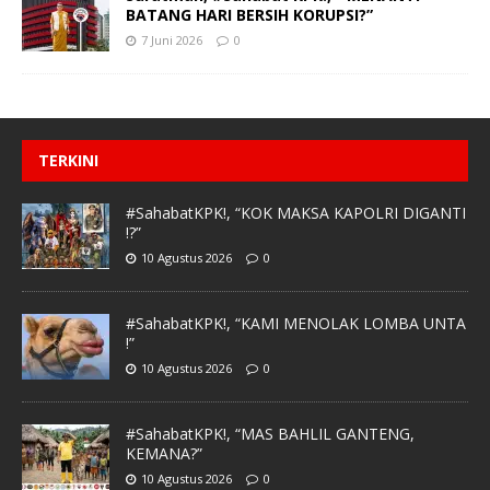
BATANG HARI BERSIH KORUPSI?”
7 Juni 2026
0
TERKINI
#SahabatKPK!, “KOK MAKSA KAPOLRI DIGANTI
!?”
10 Agustus 2026
0
#SahabatKPK!, “KAMI MENOLAK LOMBA UNTA
!”
10 Agustus 2026
0
#SahabatKPK!, “MAS BAHLIL GANTENG,
KEMANA?”
10 Agustus 2026
0