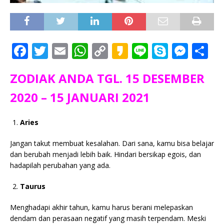
F
T
E
W
C
K
Li
S
M
S
a
w
m
h
o
a
n
k
e
h
ZODIAK ANDA TGL. 15 DESEMBER
c
it
ai
at
p
k
e
y
ss
ar
e
te
l
s
y
a
p
e
e
2020 – 15 JANUARI 2021
b
r
A
Li
o
e
n
Aries
o
p
n
g
o
p
k
e
Jangan takut membuat kesalahan. Dari sana, kamu bisa belajar
dan berubah menjadi lebih baik. Hindari bersikap egois, dan
k
r
hadapilah perubahan yang ada.
Taurus
Menghadapi akhir tahun, kamu harus berani melepaskan
dendam dan perasaan negatif yang masih terpendam. Meski