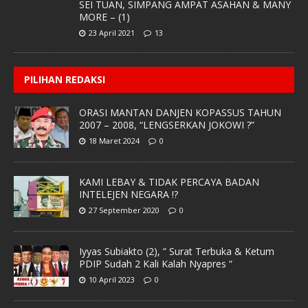
SEI TUAN, SIMPANG AMPAT ASAHAN & MANY
MORE – (1)
23 April 2021
13
PILIHAN REDAKSI
ORASI MANTAN DANJEN KOPASSUS TAHUN
2007 – 2008, “LENGSERKAN JOKOWI ?”
18 Maret 2024
0
KAMI LEBAY & TIDAK PERCAYA BADAN
INTELEJEN NEGARA !?
27 September 2020
0
Iyyas Subiakto (2), ” Surat Terbuka & Ketum
PDIP Sudah 2 Kali Kalah Nyapres “
10 April 2023
0