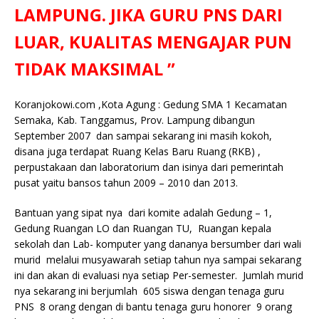
e
te
l
s
y
a
p
e
e
LAMPUNG. JIKA GURU PNS DARI
b
r
A
Li
o
e
n
LUAR, KUALITAS MENGAJAR PUN
o
p
n
g
TIDAK MAKSIMAL ”
o
p
k
e
k
r
Koranjokowi.com ,Kota Agung : Gedung SMA 1 Kecamatan
Semaka, Kab. Tanggamus, Prov. Lampung dibangun
September 2007 dan sampai sekarang ini masih kokoh,
disana juga terdapat Ruang Kelas Baru Ruang (RKB) ,
perpustakaan dan laboratorium dan isinya dari pemerintah
pusat yaitu bansos tahun 2009 – 2010 dan 2013.
Bantuan yang sipat nya dari komite adalah Gedung – 1,
Gedung Ruangan LO dan Ruangan TU, Ruangan kepala
sekolah dan Lab- komputer yang dananya bersumber dari wali
murid melalui musyawarah setiap tahun nya sampai sekarang
ini dan akan di evaluasi nya setiap Per-semester. Jumlah murid
nya sekarang ini berjumlah 605 siswa dengan tenaga guru
PNS 8 orang dengan di bantu tenaga guru honorer 9 orang