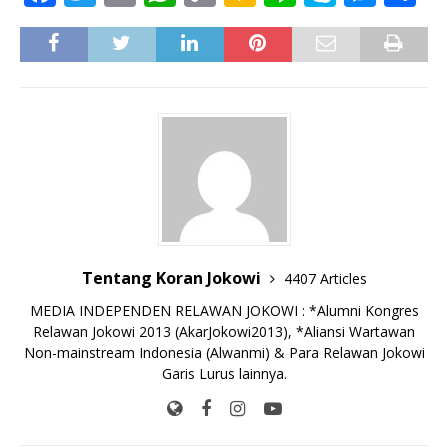
a
w
m
h
o
a
n
k
e
h
c
it
ai
at
p
k
e
y
ss
ar
e
te
l
s
y
a
p
e
e
b
r
A
Li
o
e
n
o
p
n
g
o
p
k
e
k
r
Tentang Koran Jokowi
4407 Articles
MEDIA INDEPENDEN RELAWAN JOKOWI : *Alumni Kongres
Relawan Jokowi 2013 (AkarJokowi2013), *Aliansi Wartawan
Non-mainstream Indonesia (Alwanmi) & Para Relawan Jokowi
Garis Lurus lainnya.