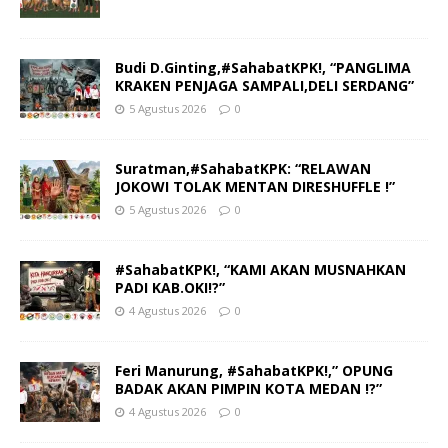
Budi D.Ginting,#SahabatKPK!, “PANGLIMA
KRAKEN PENJAGA SAMPALI,DELI SERDANG”
5 Agustus 2026
0
Suratman,#SahabatKPK: “RELAWAN
JOKOWI TOLAK MENTAN DIRESHUFFLE !”
5 Agustus 2026
0
#SahabatKPK!, “KAMI AKAN MUSNAHKAN
PADI KAB.OKI!?”
4 Agustus 2026
0
Feri Manurung, #SahabatKPK!,” OPUNG
BADAK AKAN PIMPIN KOTA MEDAN !?”
4 Agustus 2026
0