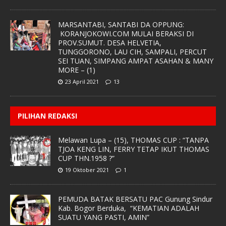
MARSANTABI, SANTABI DA OPPUNG:
KORANJOKOWI.COM MULAI BERAKSI DI
PROV.SUMUT. DESA HELVETIA,
TUNGGORONO, LAU CIH, SAMPALI, PERCUT
SEI TUAN, SIMPANG AMPAT ASAHAN & MANY
MORE – (1)
23 April 2021
13
PILIHAN REDAKSI
Melawan Lupa – (15), THOMAS CUP : “TANPA
TJOA KENG LIN, FERRY TETAP IKUT THOMAS
CUP THN.1958 ?”
19 Oktober 2021
1
PEMUDA BATAK BERSATU PAC Gunung Sindur
Kab. Bogor Berduka, “KEMATIAN ADALAH
SUATU YANG PASTI, AMIN”