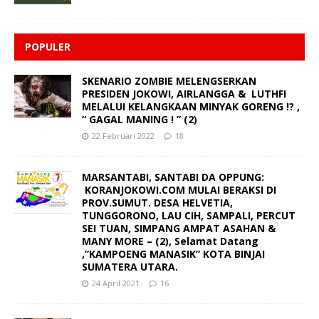
POPULER
SKENARIO ZOMBIE MELENGSERKAN
PRESIDEN JOKOWI, AIRLANGGA & LUTHFI
MELALUI KELANGKAAN MINYAK GORENG !? ,
“ GAGAL MANING ! ” (2)
22 Februari 2022
18
MARSANTABI, SANTABI DA OPPUNG:
KORANJOKOWI.COM MULAI BERAKSI DI
PROV.SUMUT. DESA HELVETIA,
TUNGGORONO, LAU CIH, SAMPALI, PERCUT
SEI TUAN, SIMPANG AMPAT ASAHAN &
MANY MORE – (2), Selamat Datang
,”KAMPOENG MANASIK” KOTA BINJAI
SUMATERA UTARA.
24 April 2021
16