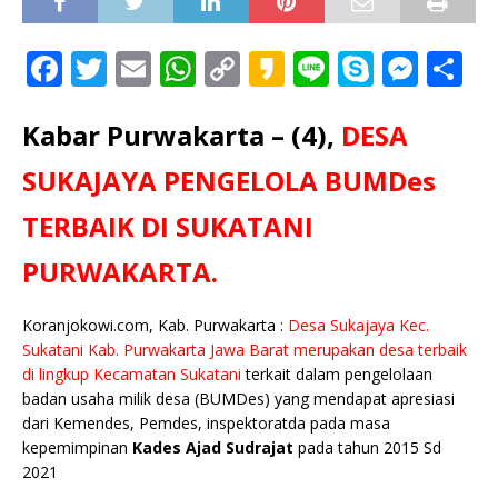
F
T
E
W
C
K
Li
S
M
S
a
w
m
h
o
a
n
k
e
h
c
it
ai
at
p
k
e
y
ss
ar
Kabar Purwakarta – (4),
DESA
e
te
l
s
y
a
p
e
e
SUKAJAYA PENGELOLA BUMDes
b
r
A
Li
o
e
n
TERBAIK DI SUKATANI
o
p
n
g
PURWAKARTA.
o
p
k
e
k
r
Koranjokowi.com, Kab. Purwakarta :
Desa Sukajaya Kec.
Sukatani Kab. Purwakarta Jawa Barat merupakan desa terbaik
di lingkup Kecamatan Sukatani
terkait dalam pengelolaan
badan usaha milik desa (BUMDes) yang mendapat apresiasi
dari Kemendes, Pemdes, inspektoratda pada masa
kepemimpinan
Kades Ajad Sudrajat
pada tahun 2015 Sd
2021