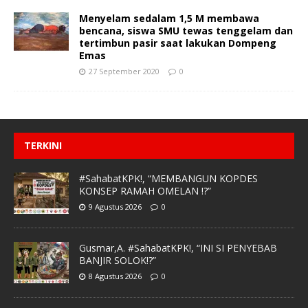
Menyelam sedalam 1,5 M membawa
bencana, siswa SMU tewas tenggelam dan
tertimbun pasir saat lakukan Dompeng
Emas
27 September 2020
0
TERKINI
#SahabatKPK!, “MEMBANGUN KOPDES
KONSEP RAMAH OMELAN !?”
9 Agustus 2026
0
Gusmar,A. #SahabatKPK!, “INI SI PENYEBAB
BANJIR SOLOK!?”
8 Agustus 2026
0