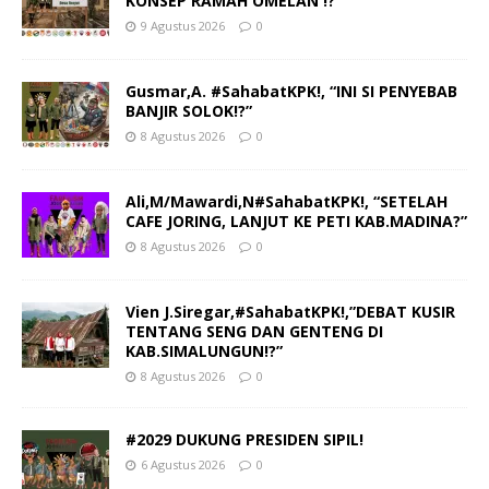
KONSEP RAMAH OMELAN !?”
9 Agustus 2026
0
Gusmar,A. #SahabatKPK!, “INI SI PENYEBAB
BANJIR SOLOK!?”
8 Agustus 2026
0
Ali,M/Mawardi,N#SahabatKPK!, “SETELAH
CAFE JORING, LANJUT KE PETI KAB.MADINA?”
8 Agustus 2026
0
Vien J.Siregar,#SahabatKPK!,”DEBAT KUSIR
TENTANG SENG DAN GENTENG DI
KAB.SIMALUNGUN!?”
8 Agustus 2026
0
#2029 DUKUNG PRESIDEN SIPIL!
6 Agustus 2026
0