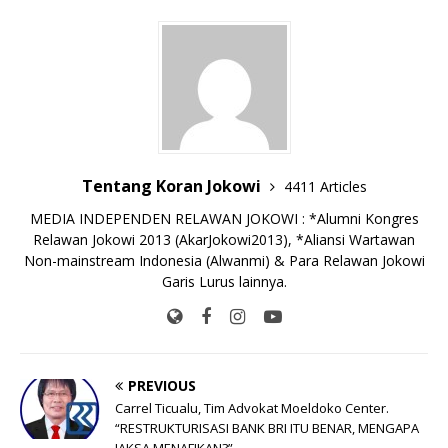
b
r
A
Li
o
e
n
o
p
n
g
o
p
k
e
k
r
Tentang Koran Jokowi
4411 Articles
MEDIA INDEPENDEN RELAWAN JOKOWI : *Alumni Kongres
Relawan Jokowi 2013 (AkarJokowi2013), *Aliansi Wartawan
Non-mainstream Indonesia (Alwanmi) & Para Relawan Jokowi
Garis Lurus lainnya.
PREVIOUS
Carrel Ticualu, Tim Advokat Moeldoko Center.
“RESTRUKTURISASI BANK BRI ITU BENAR, MENGAPA