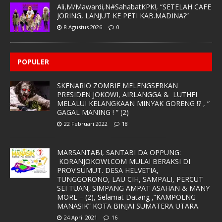
Ali,M/Mawardi,N#SahabatKPK!, “SETELAH CAFE
JORING, LANJUT KE PETI KAB.MADINA?”
8 Agustus 2026
0
POPULER
SKENARIO ZOMBIE MELENGSERKAN
PRESIDEN JOKOWI, AIRLANGGA & LUTHFI
MELALUI KELANGKAAN MINYAK GORENG !? , “
GAGAL MANING ! ” (2)
22 Februari 2022
18
MARSANTABI, SANTABI DA OPPUNG:
KORANJOKOWI.COM MULAI BERAKSI DI
PROV.SUMUT. DESA HELVETIA,
TUNGGORONO, LAU CIH, SAMPALI, PERCUT
SEI TUAN, SIMPANG AMPAT ASAHAN & MANY
MORE – (2), Selamat Datang ,”KAMPOENG
MANASIK” KOTA BINJAI SUMATERA UTARA.
24 April 2021
16