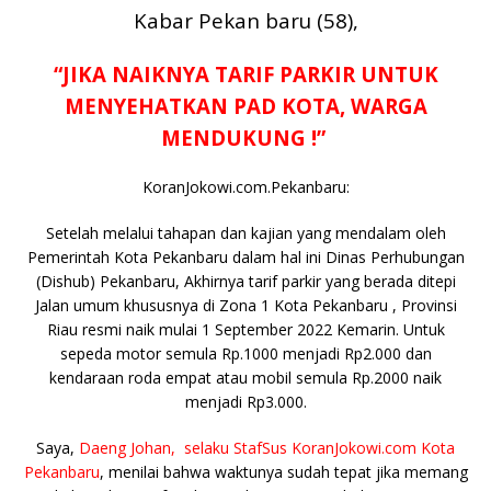
Kabar Pekan baru (58),
c
it
ai
at
p
k
e
y
ss
ar
e
te
l
s
y
a
p
e
e
“JIKA NAIKNYA TARIF PARKIR UNTUK
b
r
A
Li
o
e
n
MENYEHATKAN PAD KOTA, WARGA
o
p
n
g
MENDUKUNG !”
o
p
k
e
KoranJokowi.com.Pekanbaru:
k
r
Setelah melalui tahapan dan kajian yang mendalam oleh
Pemerintah Kota Pekanbaru dalam hal ini Dinas Perhubungan
(Dishub) Pekanbaru, Akhirnya tarif parkir yang berada ditepi
Jalan umum khususnya di Zona 1 Kota Pekanbaru , Provinsi
Riau resmi naik mulai 1 September 2022 Kemarin. Untuk
sepeda motor semula Rp.1000 menjadi Rp2.000 dan
kendaraan roda empat atau mobil semula Rp.2000 naik
menjadi Rp3.000.
Saya,
Daeng Johan, selaku StafSus KoranJokowi.com Kota
Pekanbaru
, menilai bahwa waktunya sudah tepat jika memang