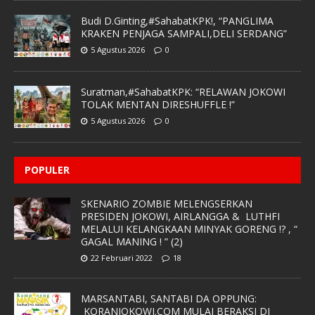
Budi D.Ginting,#SahabatKPK!, “PANGLIMA
KRAKEN PENJAGA SAMPALI,DELI SERDANG”
5 Agustus 2026
0
Suratman,#SahabatKPK: “RELAWAN JOKOWI
TOLAK MENTAN DIRESHUFFLE !”
5 Agustus 2026
0
POPULER
SKENARIO ZOMBIE MELENGSERKAN
PRESIDEN JOKOWI, AIRLANGGA & LUTHFI
MELALUI KELANGKAAN MINYAK GORENG !? , “
GAGAL MANING ! ” (2)
22 Februari 2022
18
MARSANTABI, SANTABI DA OPPUNG:
KORANJOKOWI.COM MULAI BERAKSI DI