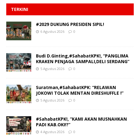
TERKINI
#2029 DUKUNG PRESIDEN SIPIL!
6 Agustus 2026
0
Budi D.Ginting,#SahabatKPK!, “PANGLIMA
KRAKEN PENJAGA SAMPALI,DELI SERDANG”
5 Agustus 2026
0
Suratman,#SahabatKPK: “RELAWAN
JOKOWI TOLAK MENTAN DIRESHUFFLE !”
5 Agustus 2026
0
#SahabatKPK!, “KAMI AKAN MUSNAHKAN
PADI KAB.OKI!?”
4 Agustus 2026
0