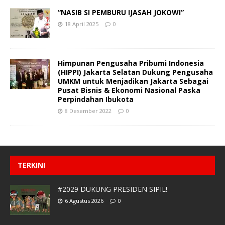
“NASIB SI PEMBURU IJASAH JOKOWI”
18 April 2025
0
Himpunan Pengusaha Pribumi Indonesia
(HIPPI) Jakarta Selatan Dukung Pengusaha
UMKM untuk Menjadikan Jakarta Sebagai
Pusat Bisnis & Ekonomi Nasional Paska
Perpindahan Ibukota
8 Desember 2022
0
TERKINI
#2029 DUKUNG PRESIDEN SIPIL!
6 Agustus 2026
0