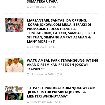
SUMATERA UTARA.
24 April 2021
16
MARSANTABI, SANTABI DA OPPUNG:
KORANJOKOWI.COM MULAI BERAKSI DI
PROV.SUMUT. DESA HELVETIA,
TUNGGORONO, LAU CIH, SAMPALI, PERCUT
SEI TUAN, SIMPANG AMPAT ASAHAN &
MANY MORE – (1)
23 April 2021
13
WATU AMBAL PARK TEMANGGUNG JATENG
AKAN DIRESMIKAN PRESIDEN JOKOWI,
“KAPAN !?”
17 November 2020
8
“ 3 PAKET PAREKRAF KORANJOKOWI.COM
JILID-1 UNTUK PRESIDEN JOKOWI &
MENTERI WHISNUTAMA“
7 November 2020
8