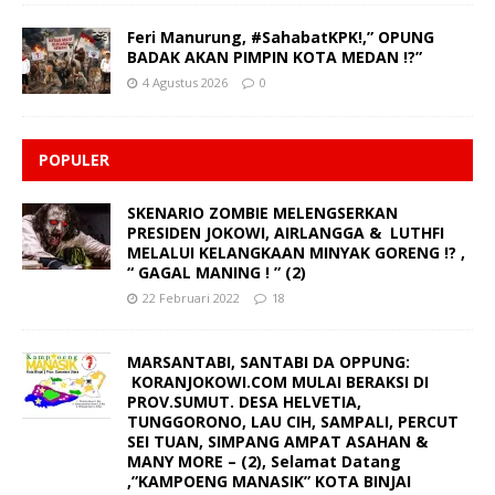
Feri Manurung, #SahabatKPK!,” OPUNG
BADAK AKAN PIMPIN KOTA MEDAN !?”
4 Agustus 2026
0
POPULER
SKENARIO ZOMBIE MELENGSERKAN
PRESIDEN JOKOWI, AIRLANGGA & LUTHFI
MELALUI KELANGKAAN MINYAK GORENG !? ,
“ GAGAL MANING ! ” (2)
22 Februari 2022
18
MARSANTABI, SANTABI DA OPPUNG:
KORANJOKOWI.COM MULAI BERAKSI DI
PROV.SUMUT. DESA HELVETIA,
TUNGGORONO, LAU CIH, SAMPALI, PERCUT
SEI TUAN, SIMPANG AMPAT ASAHAN &
MANY MORE – (2), Selamat Datang
,”KAMPOENG MANASIK” KOTA BINJAI