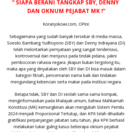
e
te
l
s
y
a
p
e
e
“ SIAPA BERANI TANGKAP SBY, DENNY
b
r
A
Li
o
e
n
DAN OKNUM PEJABAT MK !”
o
p
n
g
Koranjokowi.com, OPini:
o
p
k
e
k
r
Sebagaimana yang sudah banyak tersebar di media massa,
Soesilo Bambang Yudhoyono (SBY) dan Denny Indrayana (DI)
telah melontarkan pernyataan yang sangat tendensius,
kontroversial dan menjurus pada tindak pidana, yakni
pembocoran rahasia negara. Jikapun bukan tergolong itu,
maka apa yang dinyatakan oleh SBY dan DI bisa masuk dalam
kategori fitnah, pencemaran nama baik dan tindakan
mengundang kebencian serta makar pada institusi negara.
Betapa tidak, SBY dan DI seolah sama-sama kompak,
menginformasikan pada khalayak umum, bahwa Mahkamah
Konstitusi (MK) kemungkinan akan mengubah Sistem Pemilu
2024 menjadi Proporsional Tertutup, dan KPK telah dihadiahi
gratifikasi perpanjangan jabatan satu tahun, jika KPK berhasil
melakukan tukar guling kasus beberapa oknum pejabat