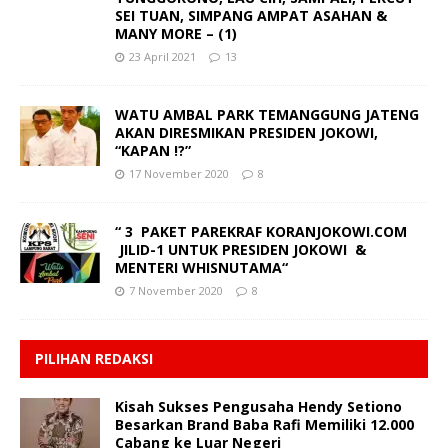
SEI TUAN, SIMPANG AMPAT ASAHAN &
MANY MORE – (1)
23 April 2021
13
WATU AMBAL PARK TEMANGGUNG JATENG
AKAN DIRESMIKAN PRESIDEN JOKOWI,
“KAPAN !?”
17 November 2020
8
“ 3 PAKET PAREKRAF KORANJOKOWI.COM
JILID-1 UNTUK PRESIDEN JOKOWI &
MENTERI WHISNUTAMA“
7 November 2020
8
PILIHAN REDAKSI
Kisah Sukses Pengusaha Hendy Setiono
Besarkan Brand Baba Rafi Memiliki 12.000
Cabang ke Luar Negeri