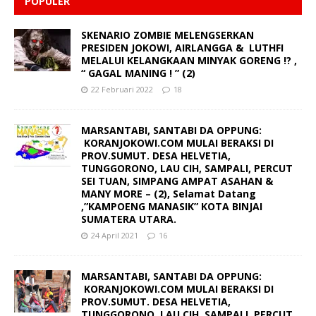
POPULER
SKENARIO ZOMBIE MELENGSERKAN
PRESIDEN JOKOWI, AIRLANGGA & LUTHFI
MELALUI KELANGKAAN MINYAK GORENG !? ,
“ GAGAL MANING ! ” (2)
22 Februari 2022
18
MARSANTABI, SANTABI DA OPPUNG:
KORANJOKOWI.COM MULAI BERAKSI DI
PROV.SUMUT. DESA HELVETIA,
TUNGGORONO, LAU CIH, SAMPALI, PERCUT
SEI TUAN, SIMPANG AMPAT ASAHAN &
MANY MORE – (2), Selamat Datang
,”KAMPOENG MANASIK” KOTA BINJAI
SUMATERA UTARA.
24 April 2021
16
MARSANTABI, SANTABI DA OPPUNG:
KORANJOKOWI.COM MULAI BERAKSI DI
PROV.SUMUT. DESA HELVETIA,
TUNGGORONO, LAU CIH, SAMPALI, PERCUT