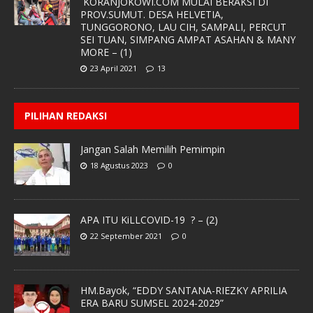
KORANJOKOWI.COM MULAI BERAKSI DI
PROV.SUMUT. DESA HELVETIA,
TUNGGORONO, LAU CIH, SAMPALI, PERCUT
SEI TUAN, SIMPANG AMPAT ASAHAN & MANY
MORE – (1)
23 April 2021
13
PILIHAN REDAKSI
Jangan Salah Memilih Pemimpin
18 Agustus 2023
0
APA ITU KiLLCOVID-19 ? – (2)
22 September 2021
0
HM.Bayok, “EDDY SANTANA-RIEZKY APRILIA
ERA BARU SUMSEL 2024-2029”