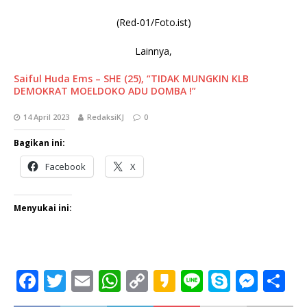
(Red-01/Foto.ist)
Lainnya,
Saiful Huda Ems – SHE (25), “TIDAK MUNGKIN KLB
DEMOKRAT MOELDOKO ADU DOMBA !”
14 April 2023
RedaksiKJ
0
Bagikan ini:
Facebook
X
Menyukai ini:
F
T
E
W
C
K
Li
S
M
S
a
w
m
h
o
a
n
k
e
h