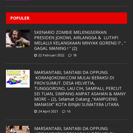
POPULER
SKENARIO ZOMBIE MELENGSERKAN
PRESIDEN JOKOWI, AIRLANGGA & LUTHFI
MELALUI KELANGKAAN MINYAK GORENG !? , “
GAGAL MANING ! ” (2)
22 Februari 2022
18
MARSANTABI, SANTABI DA OPPUNG:
KORANJOKOWI.COM MULAI BERAKSI DI
PROV.SUMUT. DESA HELVETIA,
TUNGGORONO, LAU CIH, SAMPALI, PERCUT
SEI TUAN, SIMPANG AMPAT ASAHAN & MANY
MORE – (2), Selamat Datang ,”KAMPOENG
MANASIK” KOTA BINJAI SUMATERA UTARA.
24 April 2021
16
MARSANTABI, SANTABI DA OPPUNG: