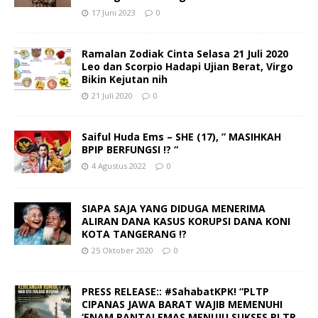
17 Juni 2023
0
Ramalan Zodiak Cinta Selasa 21 Juli 2020
Leo dan Scorpio Hadapi Ujian Berat, Virgo
Bikin Kejutan nih
21 Juli 2020
0
Saiful Huda Ems – SHE (17), ” MASIHKAH
BPIP BERFUNGSI !? “
4 Agustus 2022
0
SIAPA SAJA YANG DIDUGA MENERIMA
ALIRAN DANA KASUS KORUPSI DANA KONI
KOTA TANGERANG !?
25 Oktober 2020
0
PRESS RELEASE:: #SahabatKPK! “PLTP
CIPANAS JAWA BARAT WAJIB MEMENUHI
‘ENAM RANTAI EMAS MENUJU SUKSES PLTP