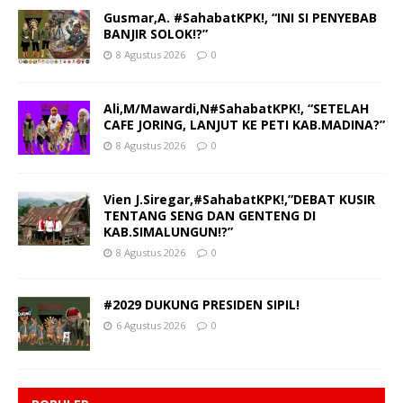
Gusmar,A. #SahabatKPK!, “INI SI PENYEBAB
BANJIR SOLOK!?”
8 Agustus 2026
0
Ali,M/Mawardi,N#SahabatKPK!, “SETELAH
CAFE JORING, LANJUT KE PETI KAB.MADINA?”
8 Agustus 2026
0
Vien J.Siregar,#SahabatKPK!,”DEBAT KUSIR
TENTANG SENG DAN GENTENG DI
KAB.SIMALUNGUN!?”
8 Agustus 2026
0
#2029 DUKUNG PRESIDEN SIPIL!
6 Agustus 2026
0