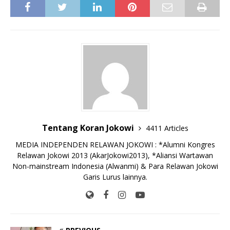
c
it
ai
at
p
k
e
y
ss
ar
e
te
l
s
y
a
p
e
e
b
r
A
Li
o
e
n
o
p
n
g
o
p
k
e
k
r
Tentang Koran Jokowi
4411 Articles
MEDIA INDEPENDEN RELAWAN JOKOWI : *Alumni Kongres
Relawan Jokowi 2013 (AkarJokowi2013), *Aliansi Wartawan
Non-mainstream Indonesia (Alwanmi) & Para Relawan Jokowi
Garis Lurus lainnya.