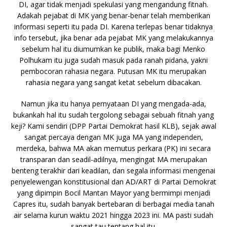
DI, agar tidak menjadi spekulasi yang mengandung fitnah.
Adakah pejabat di MK yang benar-benar telah memberikan
informasi seperti itu pada DI. Karena terlepas benar tidaknya
info tersebut, jika benar ada pejabat MK yang melakukannya
sebelum hal itu diumumkan ke publik, maka bagi Menko
Polhukam itu juga sudah masuk pada ranah pidana, yakni
pembocoran rahasia negara. Putusan MK itu merupakan
rahasia negara yang sangat ketat sebelum dibacakan.
Namun jika itu hanya pernyataan DI yang mengada-ada,
bukankah hal itu sudah tergolong sebagai sebuah fitnah yang
keji? Kami sendiri (DPP Partai Demokrat hasil KLB), sejak awal
sangat percaya dengan MK juga MA yang independen,
merdeka, bahwa MA akan memutus perkara (PK) ini secara
transparan dan seadil-adilnya, mengingat MA merupakan
benteng terakhir dari keadilan, dan segala informasi mengenai
penyelewengan konstitusional dan AD/ART di Partai Demokrat
yang dipimpin Bocil Mantan Mayor yang bermimpi menjadi
Capres itu, sudah banyak bertebaran di berbagai media tanah
air selama kurun waktu 2021 hingga 2023 ini. MA pasti sudah
sangat tau tentang hal itu.