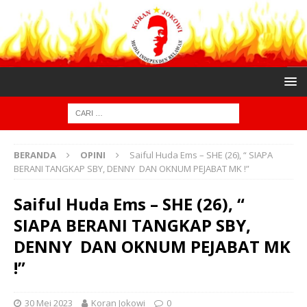
BERANDA
OPINI
Saiful Huda Ems – SHE (26), “ SIAPA
BERANI TANGKAP SBY, DENNY DAN OKNUM PEJABAT MK !”
Saiful Huda Ems – SHE (26), “
SIAPA BERANI TANGKAP SBY,
DENNY DAN OKNUM PEJABAT MK
!”
30 Mei 2023
Koran Jokowi
0