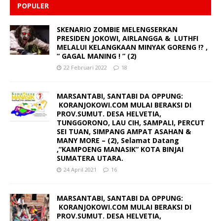
POPULER
SKENARIO ZOMBIE MELENGSERKAN
PRESIDEN JOKOWI, AIRLANGGA & LUTHFI
MELALUI KELANGKAAN MINYAK GORENG !? ,
“ GAGAL MANING ! ” (2)
22 Februari 2022
18
MARSANTABI, SANTABI DA OPPUNG:
KORANJOKOWI.COM MULAI BERAKSI DI
PROV.SUMUT. DESA HELVETIA,
TUNGGORONO, LAU CIH, SAMPALI, PERCUT
SEI TUAN, SIMPANG AMPAT ASAHAN &
MANY MORE – (2), Selamat Datang
,”KAMPOENG MANASIK” KOTA BINJAI
SUMATERA UTARA.
24 April 2021
16
MARSANTABI, SANTABI DA OPPUNG:
KORANJOKOWI.COM MULAI BERAKSI DI
PROV.SUMUT. DESA HELVETIA,