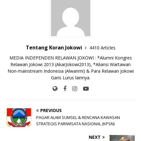
o
p
n
g
o
p
k
e
k
r
Tentang Koran Jokowi
4410 Articles
MEDIA INDEPENDEN RELAWAN JOKOWI : *Alumni Kongres
Relawan Jokowi 2013 (AkarJokowi2013), *Aliansi Wartawan
Non-mainstream Indonesia (Alwanmi) & Para Relawan Jokowi
Garis Lurus lainnya.
PREVIOUS
PAGAR ALAM SUMSEL & RENCANA KAWASAN
STRATEGIS PARIWISATA NASIONAL (KPSN)
NEXT