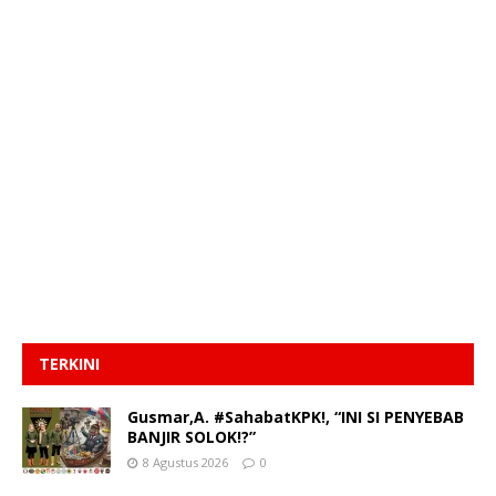
TERKINI
Gusmar,A. #SahabatKPK!, “INI SI PENYEBAB
BANJIR SOLOK!?”
8 Agustus 2026
0