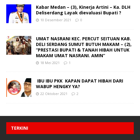
Kabar Medan – (3), Kinerja Artini – Ka. DLH
Deliserdang Layak dievaluasi Bupati ?
10 Desember 2021
0
UMAT NASRANI KEC. PERCUT SEITUAN KAB.
DELI SERDANG SUMUT BUTUH MAKAM – (2),
“PRESTASI BUPATI & TANAH HIBAH UNTUK
MAKAM UMAT NASRANI. AMIN”
18 Mei 2021
1
IBU IBU PKK KAPAN DAPAT HIBAH DARI
WABUP HENGKY YA?
22 Oktober 2021
2
TERKINI