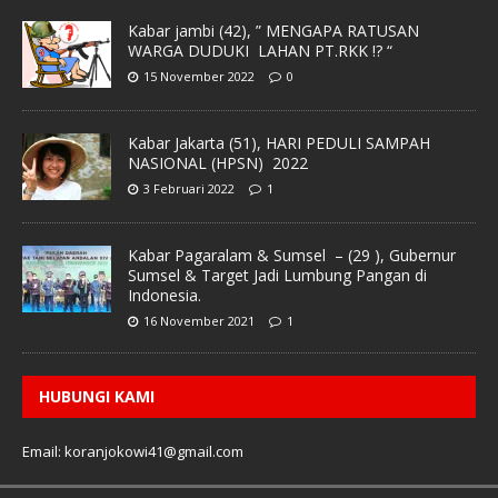
Kabar jambi (42), ” MENGAPA RATUSAN
WARGA DUDUKI LAHAN PT.RKK !? “
15 November 2022
0
Kabar Jakarta (51), HARI PEDULI SAMPAH
NASIONAL (HPSN) 2022
3 Februari 2022
1
Kabar Pagaralam & Sumsel – (29 ), Gubernur
Sumsel & Target Jadi Lumbung Pangan di
Indonesia.
16 November 2021
1
HUBUNGI KAMI
Email: koranjokowi41@gmail.com