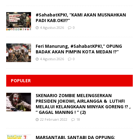
#SahabatKPK!, “KAMI AKAN MUSNAHKAN
PADI KAB.OKI!?”
4 Agustus 2026
0
Feri Manurung, #SahabatKPK!,” OPUNG
BADAK AKAN PIMPIN KOTA MEDAN !?”
4 Agustus 2026
0
POPULER
SKENARIO ZOMBIE MELENGSERKAN
PRESIDEN JOKOWI, AIRLANGGA & LUTHFI
MELALUI KELANGKAAN MINYAK GORENG !? ,
“ GAGAL MANING ! ” (2)
22 Februari 2022
18
MARSANTABI, SANTABI DA OPPUNG: