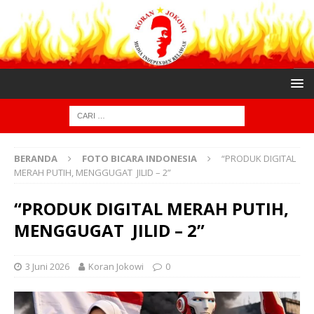
BERANDA
FOTO BICARA INDONESIA
“PRODUK DIGITAL
MERAH PUTIH, MENGGUGAT JILID – 2”
“PRODUK DIGITAL MERAH PUTIH,
MENGGUGAT JILID – 2”
3 Juni 2026
Koran Jokowi
0