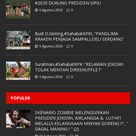
#2029 DUKUNG PRESIDEN SIPIL!
6 Agustus 2026
0
Budi D.Ginting,#SahabatKPK!, “PANGLIMA
KRAKEN PENJAGA SAMPALI,DELI SERDANG”
5 Agustus 2026
0
Suratman,#SahabatKPK: “RELAWAN JOKOWI
TOLAK MENTAN DIRESHUFFLE !”
5 Agustus 2026
0
POPULER
SKENARIO ZOMBIE MELENGSERKAN
PRESIDEN JOKOWI, AIRLANGGA & LUTHFI
MELALUI KELANGKAAN MINYAK GORENG !? , “
GAGAL MANING ! ” (2)
22 Februari 2022
18