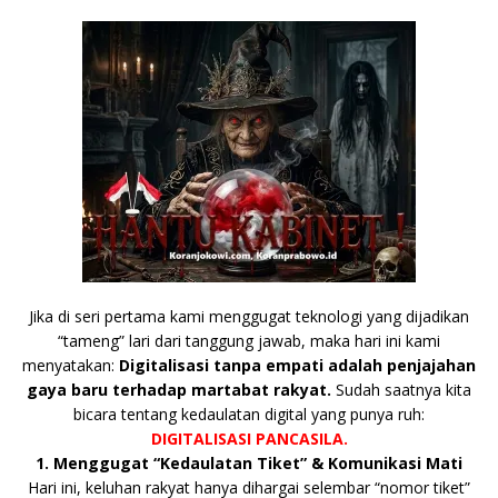
b
r
A
Li
o
e
n
o
p
n
g
o
p
k
e
k
r
Jika di seri pertama kami menggugat teknologi yang dijadikan
“tameng” lari dari tanggung jawab, maka hari ini kami
menyatakan:
Digitalisasi tanpa empati adalah penjajahan
gaya baru terhadap martabat rakyat.
Sudah saatnya kita
bicara tentang kedaulatan digital yang punya ruh:
DIGITALISASI PANCASILA.
1. Menggugat “Kedaulatan Tiket” & Komunikasi Mati
Hari ini, keluhan rakyat hanya dihargai selembar “nomor tiket”