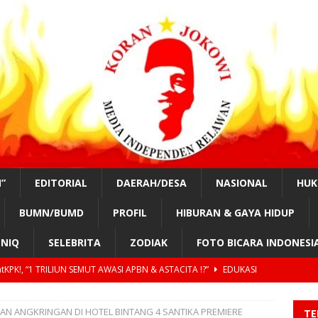
”
EDITORIAL
DAERAH/DESA
NASIONAL
HU
BUMN/BUMD
PROFIL
HIBURAN & GAYA HIDUP
NIQ
SELEBRITA
ZODIAK
FOTO BICARA INDONESI
tKPK!, “1 TRILIUN SEMUT AWASI APBN & ASTACITA !?”
EDUKASI
n Parta Adi, Bali #SahabatKPK! “TERIMAKASIH BUPATI BANGLI,
AN ANGKRINGAN DI HOTEL BINTANG 4 SANTIKA PREMIERE
TE