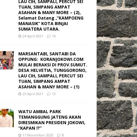
LAU CIH, SAMPALI, PERCUT SEI
TUAN, SIMPANG AMPAT
ASAHAN & MANY MORE – (2),
Selamat Datang ,”KAMPOENG
MANASIK” KOTA BINJAI
SUMATERA UTARA.
24 April 2021
16
MARSANTABI, SANTABI DA
OPPUNG: KORANJOKOWI.COM
MULAI BERAKSI DI PROV.SUMUT.
DESA HELVETIA, TUNGGORONO,
LAU CIH, SAMPALI, PERCUT SEI
TUAN, SIMPANG AMPAT
ASAHAN & MANY MORE – (1)
23 April 2021
13
WATU AMBAL PARK
TEMANGGUNG JATENG AKAN
DIRESMIKAN PRESIDEN JOKOWI,
“KAPAN !?”
17 November 2020
8