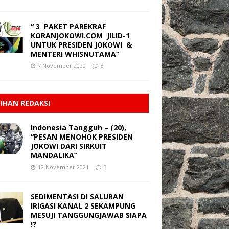
“ 3 PAKET PAREKRAF
KORANJOKOWI.COM JILID-1
UNTUK PRESIDEN JOKOWI &
MENTERI WHISNUTAMA“
7 November 2020
8
LIHAN REDAKSI
Indonesia Tangguh – (20),
“PESAN MENOHOK PRESIDEN
JOKOWI DARI SIRKUIT
MANDALIKA”
12 November 2021
3
SEDIMENTASI DI SALURAN
IRIGASI KANAL 2 SEKAMPUNG
MESUJI TANGGUNGJAWAB SIAPA
!?