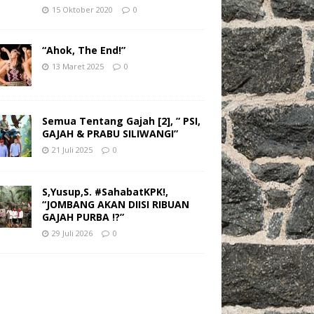
15 Oktober 2020
0
“Ahok, The End!”
13 Maret 2025
0
Semua Tentang Gajah [2], ” PSI,
GAJAH & PRABU SILIWANGI”
21 Juli 2025
0
S,Yusup,S. #SahabatKPK!,
“JOMBANG AKAN DIISI RIBUAN
GAJAH PURBA !?”
29 Juli 2026
0