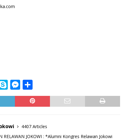
ika.com
i
S
M
S
n
k
e
h
e
y
ss
ar
p
e
e
e
n
Jokowi
4407 Articles
g
RELAWAN JOKOWI : *Alumni Kongres Relawan Jokowi