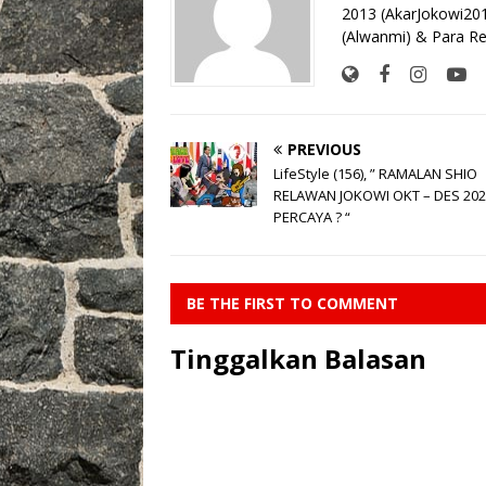
o
p
k
2013 (AkarJokowi20
(Alwanmi) & Para Re
k
PREVIOUS
LifeStyle (156), ” RAMALAN SHIO
RELAWAN JOKOWI OKT – DES 202
PERCAYA ? “
BE THE FIRST TO COMMENT
Tinggalkan Balasan