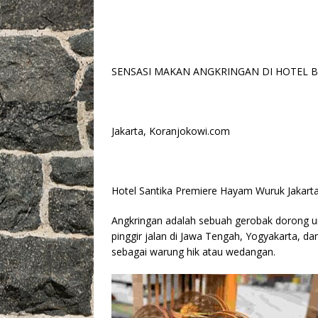
o
p
k
k
SENSASI MAKAN ANGKRINGAN DI HOTEL B
Jakarta, Koranjokowi.com
Hotel Santika Premiere Hayam Wuruk Jakart
Angkringan adalah sebuah gerobak dorong 
pinggir jalan di Jawa Tengah, Yogyakarta, d
sebagai warung hik atau wedangan.