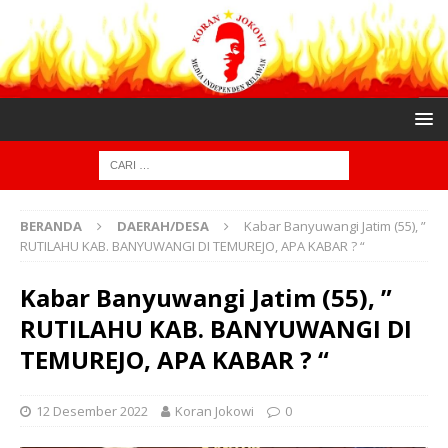
BERANDA
DAERAH/DESA
Kabar Banyuwangi Jatim (55), ”
RUTILAHU KAB. BANYUWANGI DI TEMUREJO, APA KABAR ? “
Kabar Banyuwangi Jatim (55), ”
RUTILAHU KAB. BANYUWANGI DI
TEMUREJO, APA KABAR ? “
12 Desember 2022
Koran Jokowi
0