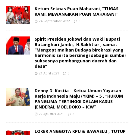
Ketum Seknas Puan Maharani, “TUGAS
KAMI, MEWANGIKAN PUAN MAHARANI”
24 September 2022
0
Spirit Presiden Jokowi dan Wakil Bupati
Batanghari Jambi, H.Bakhtiar , sama :
“Mengoptimalkan Budaya birokrasi yang
harmonis serta bersinegi sebagai sumber
suksesnya pembangunan daerah dan
desa”
21 April 2021
0
Denny D. Kustia – Ketua Umum Yayasan
Kerja Indonesia Maju (YKIM) – 5 , “HUKUM
PANGLIMA TERTINGGI DALAM KASUS
JENDERAL MOELDOKO – ICW”
22 Agustus 2021
3
LOKER ANGGOTA KPU & BAWASLU , TUTUP