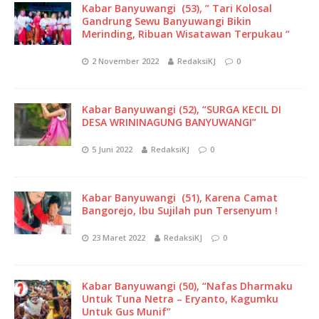
Kabar Banyuwangi (53), ” Tari Kolosal
Gandrung Sewu Banyuwangi Bikin
Merinding, Ribuan Wisatawan Terpukau “
2 November 2022
RedaksiKJ
0
Kabar Banyuwangi (52), “SURGA KECIL DI
DESA WRININAGUNG BANYUWANGI”
5 Juni 2022
RedaksiKJ
0
Kabar Banyuwangi (51), Karena Camat
Bangorejo, Ibu Sujilah pun Tersenyum !
23 Maret 2022
RedaksiKJ
0
Kabar Banyuwangi (50), “Nafas Dharmaku
Untuk Tuna Netra – Eryanto, Kagumku
Untuk Gus Munif”