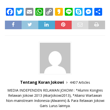
F
T
E
W
C
K
Li
S
M
S
a
w
m
h
o
a
n
k
e
h
c
it
ai
at
p
k
e
y
ss
ar
e
te
l
s
y
a
p
e
e
b
r
A
Li
o
e
n
o
p
n
g
o
p
k
e
k
r
Tentang Koran Jokowi
4407 Articles
MEDIA INDEPENDEN RELAWAN JOKOWI : *Alumni Kongres
Relawan Jokowi 2013 (AkarJokowi2013), *Aliansi Wartawan
Non-mainstream Indonesia (Alwanmi) & Para Relawan Jokowi
Garis Lurus lainnya.