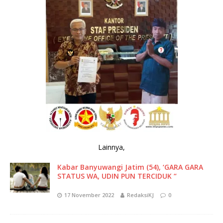
Lainnya,
Kabar Banyuwangi Jatim (54), ‘GARA GARA
STATUS WA, UDIN PUN TERCIDUK “
17 November 2022
RedaksiKJ
0