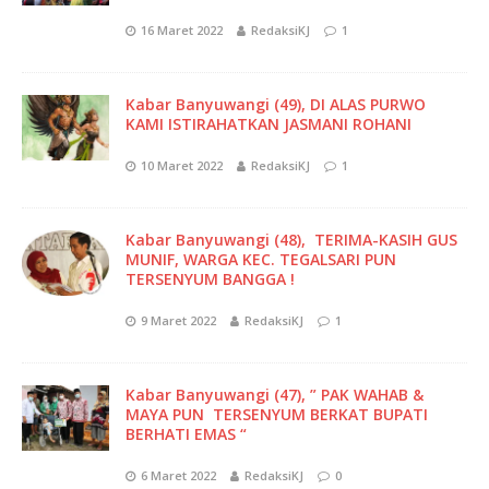
16 Maret 2022
RedaksiKJ
1
Kabar Banyuwangi (49), DI ALAS PURWO
KAMI ISTIRAHATKAN JASMANI ROHANI
10 Maret 2022
RedaksiKJ
1
Kabar Banyuwangi (48), TERIMA-KASIH GUS
MUNIF, WARGA KEC. TEGALSARI PUN
TERSENYUM BANGGA !
9 Maret 2022
RedaksiKJ
1
Kabar Banyuwangi (47), ” PAK WAHAB &
MAYA PUN TERSENYUM BERKAT BUPATI
BERHATI EMAS “
6 Maret 2022
RedaksiKJ
0