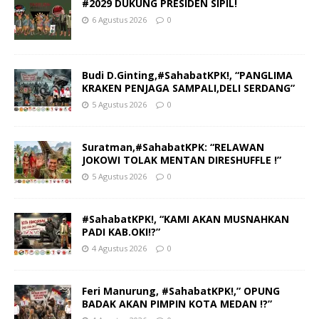
#2029 DUKUNG PRESIDEN SIPIL!
6 Agustus 2026
0
Budi D.Ginting,#SahabatKPK!, “PANGLIMA
KRAKEN PENJAGA SAMPALI,DELI SERDANG”
5 Agustus 2026
0
Suratman,#SahabatKPK: “RELAWAN
JOKOWI TOLAK MENTAN DIRESHUFFLE !”
5 Agustus 2026
0
#SahabatKPK!, “KAMI AKAN MUSNAHKAN
PADI KAB.OKI!?”
4 Agustus 2026
0
Feri Manurung, #SahabatKPK!,” OPUNG
BADAK AKAN PIMPIN KOTA MEDAN !?”