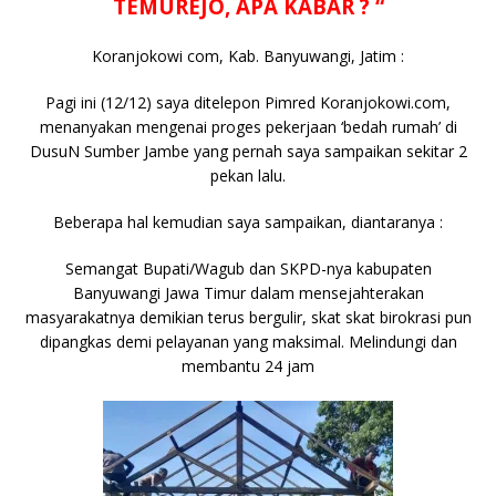
b
r
A
Li
o
e
n
TEMUREJO, APA KABAR ? “
o
p
n
g
Koranjokowi com, Kab. Banyuwangi, Jatim :
o
p
k
e
k
r
Pagi ini (12/12) saya ditelepon Pimred Koranjokowi.com,
menanyakan mengenai proges pekerjaan ‘bedah rumah’ di
DusuN Sumber Jambe yang pernah saya sampaikan sekitar 2
pekan lalu.
Beberapa hal kemudian saya sampaikan, diantaranya :
Semangat Bupati/Wagub dan SKPD-nya kabupaten
Banyuwangi Jawa Timur dalam mensejahterakan
masyarakatnya demikian terus bergulir, skat skat birokrasi pun
dipangkas demi pelayanan yang maksimal. Melindungi dan
membantu 24 jam