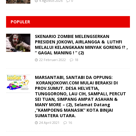
4 Agustus 2026
0
POPULER
SKENARIO ZOMBIE MELENGSERKAN
PRESIDEN JOKOWI, AIRLANGGA & LUTHFI
MELALUI KELANGKAAN MINYAK GORENG !? ,
“ GAGAL MANING ! ” (2)
22 Februari 2022
18
MARSANTABI, SANTABI DA OPPUNG:
KORANJOKOWI.COM MULAI BERAKSI DI
PROV.SUMUT. DESA HELVETIA,
TUNGGORONO, LAU CIH, SAMPALI, PERCUT
SEI TUAN, SIMPANG AMPAT ASAHAN &
MANY MORE – (2), Selamat Datang
,”KAMPOENG MANASIK” KOTA BINJAI
SUMATERA UTARA.
24 April 2021
16