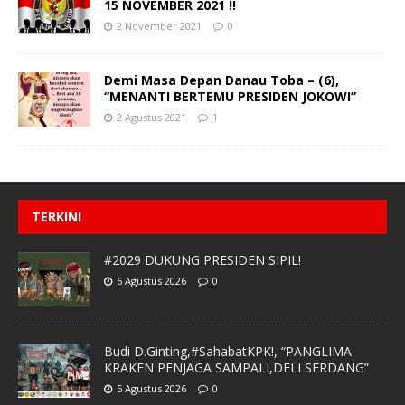
15 NOVEMBER 2021 !!
2 November 2021
0
Demi Masa Depan Danau Toba – (6),
“MENANTI BERTEMU PRESIDEN JOKOWI”
2 Agustus 2021
1
TERKINI
#2029 DUKUNG PRESIDEN SIPIL!
6 Agustus 2026
0
Budi D.Ginting,#SahabatKPK!, “PANGLIMA
KRAKEN PENJAGA SAMPALI,DELI SERDANG”
5 Agustus 2026
0