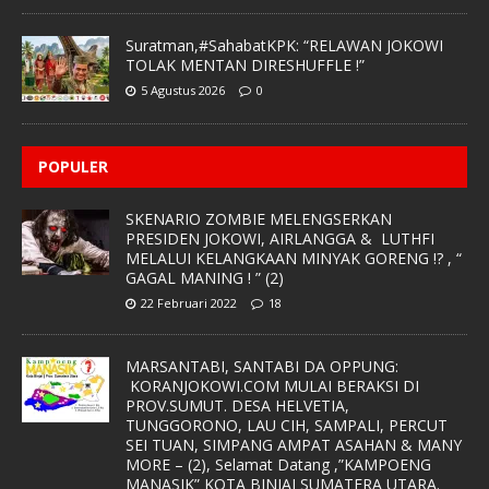
Suratman,#SahabatKPK: “RELAWAN JOKOWI
TOLAK MENTAN DIRESHUFFLE !”
5 Agustus 2026
0
POPULER
SKENARIO ZOMBIE MELENGSERKAN
PRESIDEN JOKOWI, AIRLANGGA & LUTHFI
MELALUI KELANGKAAN MINYAK GORENG !? , “
GAGAL MANING ! ” (2)
22 Februari 2022
18
MARSANTABI, SANTABI DA OPPUNG:
KORANJOKOWI.COM MULAI BERAKSI DI
PROV.SUMUT. DESA HELVETIA,
TUNGGORONO, LAU CIH, SAMPALI, PERCUT
SEI TUAN, SIMPANG AMPAT ASAHAN & MANY
MORE – (2), Selamat Datang ,”KAMPOENG
MANASIK” KOTA BINJAI SUMATERA UTARA.