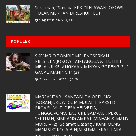
Suratman,#SahabatKPK: “RELAWAN JOKOWI
TOLAK MENTAN DIRESHUFFLE !”
5 Agustus 2026
0
POPULER
SKENARIO ZOMBIE MELENGSERKAN
PRESIDEN JOKOWI, AIRLANGGA & LUTHFI
MELALUI KELANGKAAN MINYAK GORENG !? , “
GAGAL MANING ! ” (2)
22 Februari 2022
18
MARSANTABI, SANTABI DA OPPUNG:
KORANJOKOWI.COM MULAI BERAKSI DI
PROV.SUMUT. DESA HELVETIA,
TUNGGORONO, LAU CIH, SAMPALI, PERCUT
SEI TUAN, SIMPANG AMPAT ASAHAN & MANY
MORE – (2), Selamat Datang ,”KAMPOENG
MANASIK” KOTA BINJAI SUMATERA UTARA.