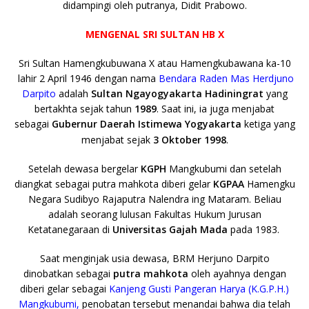
didampingi oleh putranya, Didit Prabowo.
MENGENAL SRI SULTAN HB X
Sri Sultan Hamengkubuwana X atau Hamengkubawana ka-10
lahir 2 April 1946 dengan nama
Bendara Raden Mas Herdjuno
Darpito
adalah
Sultan
Ngayogyakarta Hadiningrat
yang
bertakhta sejak tahun
1989
. Saat ini, ia juga menjabat
sebagai
Gubernur
Daerah Istimewa Yogyakarta
ketiga yang
menjabat sejak
3 Oktober
1998
.
Setelah dewasa bergelar
KGPH
Mangkubumi dan setelah
diangkat sebagai putra mahkota diberi gelar
KGPAA
Hamengku
Negara Sudibyo Rajaputra Nalendra ing Mataram. Beliau
adalah seorang lulusan Fakultas Hukum Jurusan
Ketatanegaraan di
Universitas Gajah Mada
pada 1983.
Saat menginjak usia dewasa, BRM Herjuno Darpito
dinobatkan sebagai
putra mahkota
oleh ayahnya dengan
diberi gelar sebagai
Kanjeng Gusti Pangeran Harya (K.G.P.H.)
Mangkubumi,
penobatan tersebut menandai bahwa dia telah