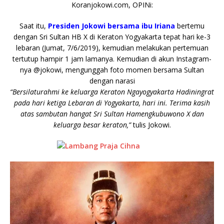
e
te
l
s
y
a
p
e
e
Koranjokowi.com, OPINi:
b
r
A
Li
o
e
n
Saat itu,
Presiden Jokowi bersama ibu Iriana
bertemu
o
p
n
g
dengan Sri Sultan HB X di Keraton Yogyakarta tepat hari ke-3
lebaran (Jumat, 7/6/2019), kemudian melakukan pertemuan
o
p
k
e
tertutup hampir 1 jam lamanya. Kemudian di akun Instagram-
k
r
nya @jokowi, mengunggah foto momen bersama Sultan
dengan narasi
“Bersilaturahmi ke keluarga Keraton Ngayogyakarta Hadiningrat
pada hari ketiga Lebaran di Yogyakarta, hari ini. Terima kasih
atas sambutan hangat Sri Sultan Hamengkubuwono X dan
keluarga besar keraton,”
tulis Jokowi.