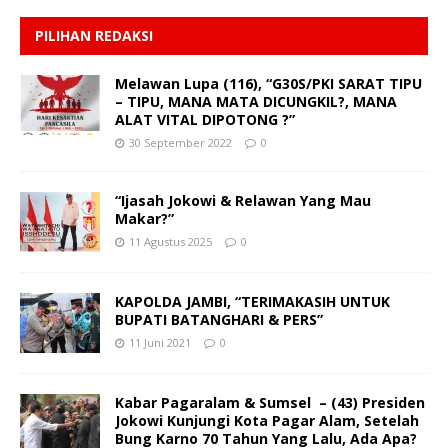
PILIHAN REDAKSI
Melawan Lupa (116), “G30S/PKI SARAT TIPU
– TIPU, MANA MATA DICUNGKIL?, MANA
ALAT VITAL DIPOTONG ?”
30 September 2022
0
“Ijasah Jokowi & Relawan Yang Mau
Makar?”
11 Agustus 2025
0
KAPOLDA JAMBI, “TERIMAKASIH UNTUK
BUPATI BATANGHARI & PERS”
11 Juni 2021
0
Kabar Pagaralam & Sumsel – (43) Presiden
Jokowi Kunjungi Kota Pagar Alam, Setelah
Bung Karno 70 Tahun Yang Lalu, Ada Apa?