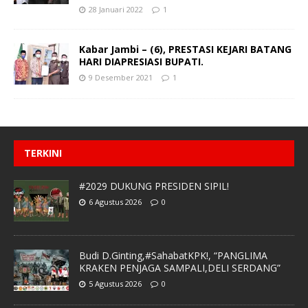
28 Januari 2022
1
Kabar Jambi – (6), PRESTASI KEJARI BATANG
HARI DIAPRESIASI BUPATI.
9 Desember 2021
1
TERKINI
#2029 DUKUNG PRESIDEN SIPIL!
6 Agustus 2026
0
Budi D.Ginting,#SahabatKPK!, “PANGLIMA
KRAKEN PENJAGA SAMPALI,DELI SERDANG”
5 Agustus 2026
0