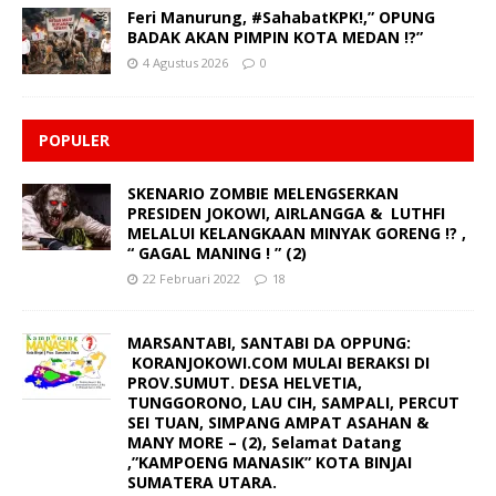
Feri Manurung, #SahabatKPK!,” OPUNG
BADAK AKAN PIMPIN KOTA MEDAN !?”
4 Agustus 2026
0
POPULER
SKENARIO ZOMBIE MELENGSERKAN
PRESIDEN JOKOWI, AIRLANGGA & LUTHFI
MELALUI KELANGKAAN MINYAK GORENG !? ,
“ GAGAL MANING ! ” (2)
22 Februari 2022
18
MARSANTABI, SANTABI DA OPPUNG:
KORANJOKOWI.COM MULAI BERAKSI DI
PROV.SUMUT. DESA HELVETIA,
TUNGGORONO, LAU CIH, SAMPALI, PERCUT
SEI TUAN, SIMPANG AMPAT ASAHAN &
MANY MORE – (2), Selamat Datang
,”KAMPOENG MANASIK” KOTA BINJAI
SUMATERA UTARA.