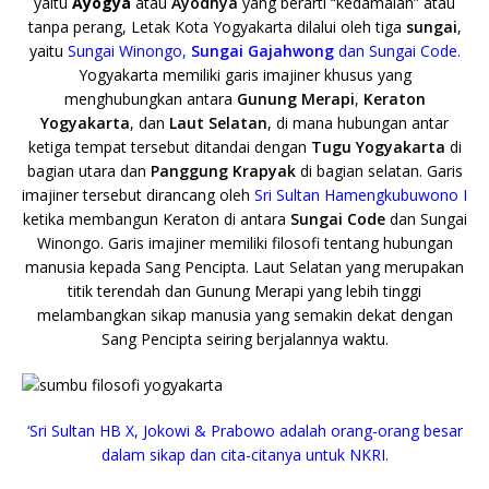
yaitu
Ayogya
atau
Ayodhya
yang berarti “kedamaian” atau
tanpa perang, Letak Kota Yogyakarta dilalui oleh tiga
sungai
,
yaitu
Sungai Winongo,
Sungai Gajahwong
dan Sungai Code.
Yogyakarta memiliki garis imajiner khusus yang
menghubungkan antara
Gunung Merapi
,
Keraton
Yogyakarta
, dan
Laut Selatan
, di mana hubungan antar
ketiga tempat tersebut ditandai dengan
Tugu Yogyakarta
di
bagian utara dan
Panggung Krapyak
di bagian selatan. Garis
imajiner tersebut dirancang oleh
Sri Sultan Hamengkubuwono I
ketika membangun Keraton di antara
Sungai Code
dan Sungai
Winongo. Garis imajiner memiliki filosofi tentang hubungan
manusia kepada Sang Pencipta. Laut Selatan yang merupakan
titik terendah dan Gunung Merapi yang lebih tinggi
melambangkan sikap manusia yang semakin dekat dengan
Sang Pencipta seiring berjalannya waktu.
‘Sri Sultan HB X, Jokowi & Prabowo adalah orang-orang besar
dalam sikap dan cita-citanya untuk NKRI.