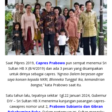
Saat Pilpres 2019,
Capres Prabowo
pun sempat menemui Sri
Sultan HB X (8/4/2019) dan ada 3 pesan yang disampaikan
untuk dirinya sebagai capres. ‘
Ngraso Dalem berpesan agar
saya konsen kepada NKRI, Bhinneka Tunggal Ika, kemandirian
bangsa,”
kata Prabowo saat itu.
Satu tahun lalu, tepatnya sekitar tgl.22 Januari 2024, Gubernur
DIY – Sri Sultan HB X menerima kunjungan pasangan capres-
cawapres nomor urut 2,
Prabowo Subianto dan Gibran
Rakabuming Raka
.
Dalam pertemuan ini, Sultan mengaku