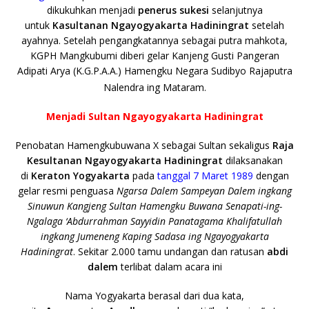
dikukuhkan menjadi
penerus sukesi
selanjutnya
untuk
Kasultanan Ngayogyakarta Hadiningrat
setelah
ayahnya. Setelah pengangkatannya sebagai putra mahkota,
KGPH Mangkubumi diberi gelar Kanjeng Gusti Pangeran
Adipati Arya (K.G.P.A.A.) Hamengku Negara Sudibyo Rajaputra
Nalendra ing Mataram.
Menjadi Sultan Ngayogyakarta Hadiningrat
Penobatan Hamengkubuwana X sebagai Sultan sekaligus
Raja
Kesultanan Ngayogyakarta Hadiningrat
dilaksanakan
di
Keraton Yogyakarta
pada
tanggal 7 Maret 1989
dengan
gelar resmi penguasa
Ngarsa Dalem Sampeyan Dalem ingkang
Sinuwun Kangjeng Sultan Hamengku Buwana Senapati-ing-
Ngalaga ‘Abdurrahman Sayyidin Panatagama Khalifatullah
ingkang Jumeneng Kaping Sadasa ing Ngayogyakarta
Hadiningrat
. Sekitar 2.000 tamu undangan dan ratusan
abdi
dalem
terlibat dalam acara ini
Nama Yogyakarta berasal dari dua kata,