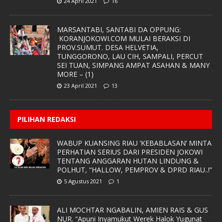
24 April 2021
16
MARSANTABI, SANTABI DA OPPUNG:
KORANJOKOWI.COM MULAI BERAKSI DI
PROV.SUMUT. DESA HELVETIA,
TUNGGORONO, LAU CIH, SAMPALI, PERCUT
SEI TUAN, SIMPANG AMPAT ASAHAN & MANY
MORE – (1)
23 April 2021
13
PILIHAN REDAKSI
WABUP KUANSING RIAU ‘KEBABLASAN’ MINTA
PERHATIAN SERIUS DARI PRESIDEN JOKOWI
TENTANG ANGGARAN HUTAN LINDUNG &
POLHUT, “HALLOW, PEMPROV & DPRD RIAU..!”
5 Agustus 2021
1
ALI MOCHTAR NGABALIN, AMIEN RAIS & GUS
NUR. “Apuni Inyamukut Werek Halok Yugunat