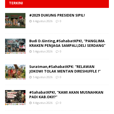
TERKINI
#2029 DUKUNG PRESIDEN SIPIL!
6 Agustus 2026
0
Budi D.Ginting,#SahabatKPK!, “PANGLIMA
KRAKEN PENJAGA SAMPALI,DELI SERDANG”
5 Agustus 2026
0
Suratman,#SahabatKPK: “RELAWAN
JOKOWI TOLAK MENTAN DIRESHUFFLE !”
5 Agustus 2026
0
#SahabatKPK!, “KAMI AKAN MUSNAHKAN
PADI KAB.OKI!?”
4 Agustus 2026
0