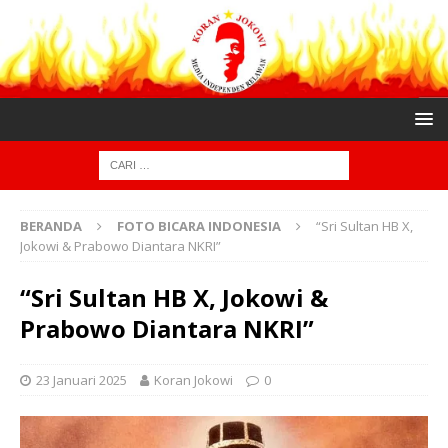
BERANDA
FOTO BICARA INDONESIA
“Sri Sultan HB X,
Jokowi & Prabowo Diantara NKRI”
“Sri Sultan HB X, Jokowi &
Prabowo Diantara NKRI”
23 Januari 2025
Koran Jokowi
0