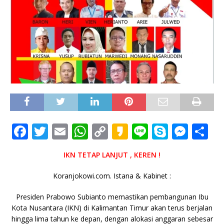
F
T
E
W
C
K
Li
S
M
S
a
w
m
h
o
a
n
k
e
h
IKN TETAP LANJUT , KEREN !
c
it
ai
at
p
k
e
y
ss
ar
e
te
l
s
y
a
p
e
e
Koranjokowi.com. Istana & Kabinet :
b
r
A
Li
o
e
n
Presiden Prabowo Subianto memastikan pembangunan Ibu
o
p
n
g
Kota Nusantara (IKN) di Kalimantan Timur akan terus berjalan
hingga lima tahun ke depan, dengan alokasi anggaran sebesar