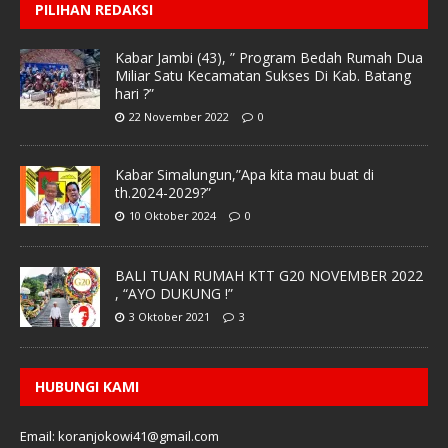
PILIHAN REDAKSI
Kabar Jambi (43), ” Program Bedah Rumah Dua
Miliar Satu Kecamatan Sukses Di Kab. Batang
hari ?”
22 November 2022
0
Kabar Simalungun,”Apa kita mau buat di
th.2024-2029?”
10 Oktober 2024
0
BALI TUAN RUMAH KTT G20 NOVEMBER 2022
, “AYO DUKUNG !”
3 Oktober 2021
3
HUBUNGI KAMI
Email: koranjokowi41@gmail.com