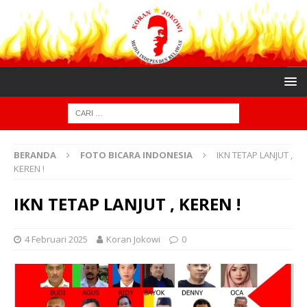
BERANDA
FOTO BICARA INDONESIA
IKN TETAP LANJUT ,
KEREN !
IKN TETAP LANJUT , KEREN !
4 Februari 2025
Koran Jokowi
0