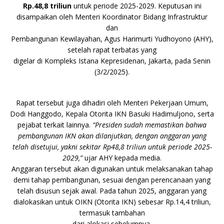
o
p
k
e
Rp.48,8 triliun
untuk periode 2025-2029. Keputusan ini
k
r
disampaikan oleh Menteri Koordinator Bidang Infrastruktur
dan
Pembangunan Kewilayahan, Agus Harimurti Yudhoyono (AHY),
setelah rapat terbatas yang
digelar di Kompleks Istana Kepresidenan, Jakarta, pada Senin
(3/2/2025).
Rapat tersebut juga dihadiri oleh Menteri Pekerjaan Umum,
Dodi Hanggodo, Kepala Otorita IKN Basuki Hadimuljono, serta
pejabat terkait lainnya.
“Presiden sudah memastikan bahwa
pembangunan IKN akan dilanjutkan, dengan anggaran yang
telah disetujui, yakni sekitar Rp48,8 triliun untuk periode 2025-
2029,”
ujar AHY kepada media.
Anggaran tersebut akan digunakan untuk melaksanakan tahap
demi tahap pembangunan, sesuai dengan perencanaan yang
telah disusun sejak awal. Pada tahun 2025, anggaran yang
dialokasikan untuk OIKN (Otorita IKN) sebesar Rp.14,4 triliun,
termasuk tambahan
dari alokasi sebelumnya.