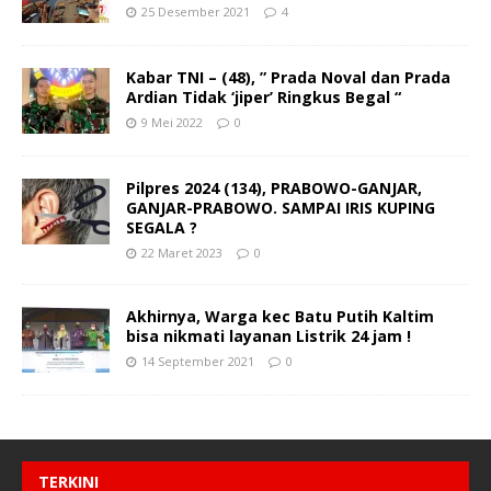
25 Desember 2021
4
Kabar TNI – (48), ” Prada Noval dan Prada
Ardian Tidak ‘jiper’ Ringkus Begal “
9 Mei 2022
0
Pilpres 2024 (134), PRABOWO-GANJAR,
GANJAR-PRABOWO. SAMPAI IRIS KUPING
SEGALA ?
22 Maret 2023
0
Akhirnya, Warga kec Batu Putih Kaltim
bisa nikmati layanan Listrik 24 jam !
14 September 2021
0
TERKINI