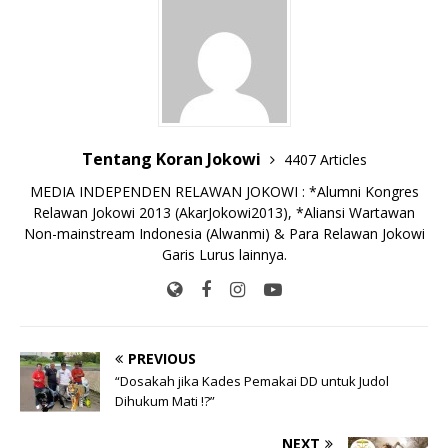
o
p
n
g
o
p
k
e
k
r
Tentang Koran Jokowi
4407 Articles
MEDIA INDEPENDEN RELAWAN JOKOWI : *Alumni Kongres
Relawan Jokowi 2013 (AkarJokowi2013), *Aliansi Wartawan
Non-mainstream Indonesia (Alwanmi) & Para Relawan Jokowi
Garis Lurus lainnya.
PREVIOUS
“Dosakah jika Kades Pemakai DD untuk Judol
Dihukum Mati !?”
NEXT