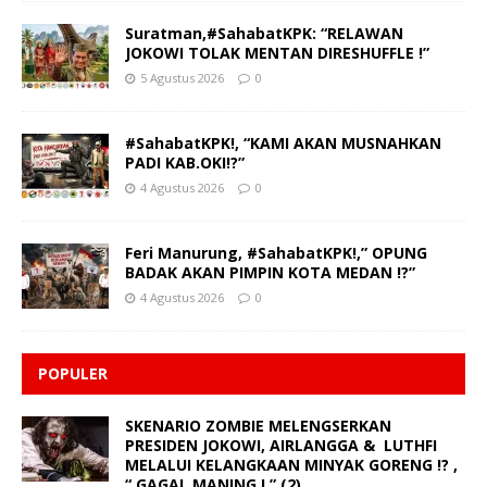
Suratman,#SahabatKPK: “RELAWAN
JOKOWI TOLAK MENTAN DIRESHUFFLE !”
5 Agustus 2026
0
#SahabatKPK!, “KAMI AKAN MUSNAHKAN
PADI KAB.OKI!?”
4 Agustus 2026
0
Feri Manurung, #SahabatKPK!,” OPUNG
BADAK AKAN PIMPIN KOTA MEDAN !?”
4 Agustus 2026
0
POPULER
SKENARIO ZOMBIE MELENGSERKAN
PRESIDEN JOKOWI, AIRLANGGA & LUTHFI
MELALUI KELANGKAAN MINYAK GORENG !? ,
“ GAGAL MANING ! ” (2)