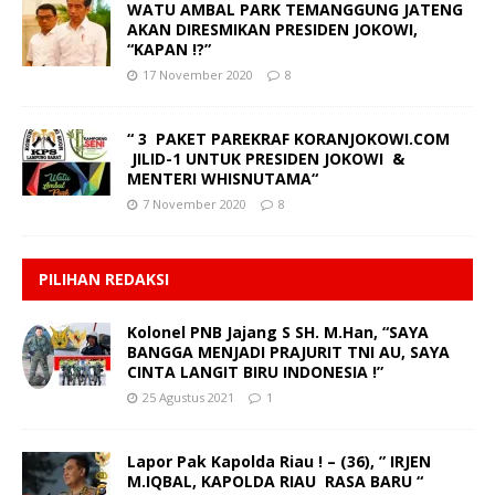
WATU AMBAL PARK TEMANGGUNG JATENG
AKAN DIRESMIKAN PRESIDEN JOKOWI,
“KAPAN !?”
17 November 2020
8
“ 3 PAKET PAREKRAF KORANJOKOWI.COM
JILID-1 UNTUK PRESIDEN JOKOWI &
MENTERI WHISNUTAMA“
7 November 2020
8
PILIHAN REDAKSI
Kolonel PNB Jajang S SH. M.Han, “SAYA
BANGGA MENJADI PRAJURIT TNI AU, SAYA
CINTA LANGIT BIRU INDONESIA !”
25 Agustus 2021
1
Lapor Pak Kapolda Riau ! – (36), ” IRJEN
M.IQBAL, KAPOLDA RIAU RASA BARU “