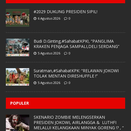
#2029 DUKUNG PRESIDEN SIPIL!
6 Agustus 2026
0
Budi D.Ginting,#SahabatKPK!, “PANGLIMA
KRAKEN PENJAGA SAMPALI,DELI SERDANG”
5 Agustus 2026
0
Suratman,#SahabatKPK: “RELAWAN JOKOWI
TOLAK MENTAN DIRESHUFFLE !”
5 Agustus 2026
0
POPULER
SKENARIO ZOMBIE MELENGSERKAN
PRESIDEN JOKOWI, AIRLANGGA & LUTHFI
MELALUI KELANGKAAN MINYAK GORENG !? , “