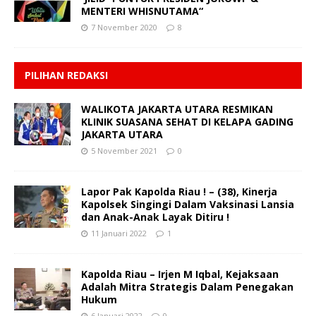
MENTERI WHISNUTAMA“
7 November 2020
8
PILIHAN REDAKSI
WALIKOTA JAKARTA UTARA RESMIKAN
KLINIK SUASANA SEHAT DI KELAPA GADING
JAKARTA UTARA
5 November 2021
0
Lapor Pak Kapolda Riau ! – (38), Kinerja
Kapolsek Singingi Dalam Vaksinasi Lansia
dan Anak-Anak Layak Ditiru !
11 Januari 2022
1
Kapolda Riau – Irjen M Iqbal, Kejaksaan
Adalah Mitra Strategis Dalam Penegakan
Hukum
6 Januari 2022
0