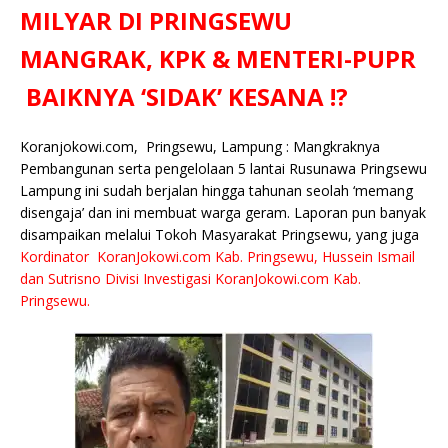
e
te
l
s
y
a
p
e
e
MILYAR DI PRINGSEWU
b
r
A
Li
o
e
n
MANGRAK, KPK & MENTERI-PUPR
o
p
n
g
BAIKNYA ‘SIDAK’ KESANA !?
o
p
k
e
k
r
Koranjokowi.com, Pringsewu, Lampung : Mangkraknya
Pembangunan serta pengelolaan 5 lantai Rusunawa Pringsewu
Lampung ini sudah berjalan hingga tahunan seolah ‘memang
disengaja’ dan ini membuat warga geram. Laporan pun banyak
disampaikan melalui Tokoh Masyarakat Pringsewu, yang juga
Kordinator KoranJokowi.com Kab. Pringsewu, Hussein Ismail
dan Sutrisno Divisi Investigasi KoranJokowi.com Kab.
Pringsewu.