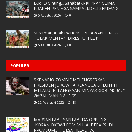
Budi D.Ginting,#SahabatKPK!, “PANGLIMA
KRAKEN PENJAGA SAMPALI,DELI SERDANG”
5 Agustus 2026
0
Suratman,#SahabatKPK: “RELAWAN JOKOWI
TOLAK MENTAN DIRESHUFFLE !”
5 Agustus 2026
0
POPULER
SKENARIO ZOMBIE MELENGSERKAN
PRESIDEN JOKOWI, AIRLANGGA & LUTHFI
MELALUI KELANGKAAN MINYAK GORENG !? , “
GAGAL MANING ! ” (2)
22 Februari 2022
18
MARSANTABI, SANTABI DA OPPUNG:
KORANJOKOWI.COM MULAI BERAKSI DI
PROV.SUMUT. DESA HELVETIA,