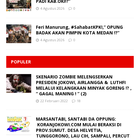
PADI KAB.OKI!?”
4 Agustus 2026
0
Feri Manurung, #SahabatKPK!,” OPUNG
BADAK AKAN PIMPIN KOTA MEDAN !?”
4 Agustus 2026
0
POPULER
SKENARIO ZOMBIE MELENGSERKAN
PRESIDEN JOKOWI, AIRLANGGA & LUTHFI
MELALUI KELANGKAAN MINYAK GORENG !? ,
“ GAGAL MANING ! ” (2)
22 Februari 2022
18
MARSANTABI, SANTABI DA OPPUNG:
KORANJOKOWI.COM MULAI BERAKSI DI
PROV.SUMUT. DESA HELVETIA,
TUNGGORONO, LAU CIH, SAMPALI, PERCUT