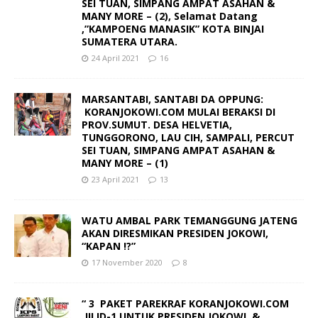
SEI TUAN, SIMPANG AMPAT ASAHAN &
MANY MORE – (2), Selamat Datang
,”KAMPOENG MANASIK” KOTA BINJAI
SUMATERA UTARA.
24 April 2021
16
MARSANTABI, SANTABI DA OPPUNG:
KORANJOKOWI.COM MULAI BERAKSI DI
PROV.SUMUT. DESA HELVETIA,
TUNGGORONO, LAU CIH, SAMPALI, PERCUT
SEI TUAN, SIMPANG AMPAT ASAHAN &
MANY MORE – (1)
23 April 2021
13
WATU AMBAL PARK TEMANGGUNG JATENG
AKAN DIRESMIKAN PRESIDEN JOKOWI,
“KAPAN !?”
17 November 2020
8
“ 3 PAKET PAREKRAF KORANJOKOWI.COM
JILID-1 UNTUK PRESIDEN JOKOWI &