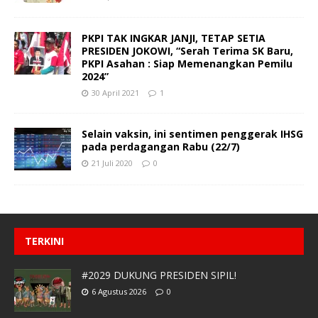
PKPI TAK INGKAR JANJI, TETAP SETIA
PRESIDEN JOKOWI, “Serah Terima SK Baru,
PKPI Asahan : Siap Memenangkan Pemilu
2024”
30 April 2021
1
Selain vaksin, ini sentimen penggerak IHSG
pada perdagangan Rabu (22/7)
21 Juli 2020
0
TERKINI
#2029 DUKUNG PRESIDEN SIPIL!
6 Agustus 2026
0