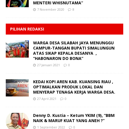
MENTERI WHISNUTAMA“
7 November 2020
8
PILIHAN REDAKSI
WARGA DESA SILABAH JAYA MENUNGGU
CAMPUR-TANGAN BUPATI SIMALUNGUN
ATAS SIKAP KEPALA DESANYA ,
“HABONARON DO BONA”
27 Januari 2021
0
KEDAI KOPI AREN KAB. KUANSING RIAU ,
OPTIMALKAN PRODUK LOKAL DAN
MENYERAP TENAGA KERJA WARGA DESA.
27 April 2021
0
Denny D. Kustia – Ketum YKIM (9), “BBM
NAIK & MARUF KUAT YANG ANEH ?”
1 September 2022
0