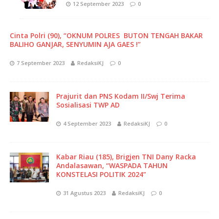
12 September 2023
0
Cinta Polri (90), “OKNUM POLRES BUTON TENGAH BAKAR
BALIHO GANJAR, SENYUMIN AJA GAES !”
7 September 2023
RedaksiKJ
0
Prajurit dan PNS Kodam II/Swj Terima
Sosialisasi TWP AD
4 September 2023
RedaksiKJ
0
Kabar Riau (185), Brigjen TNI Dany Racka
Andalasawan, “WASPADA TAHUN
KONSTELASI POLITIK 2024”
31 Agustus 2023
RedaksiKJ
0