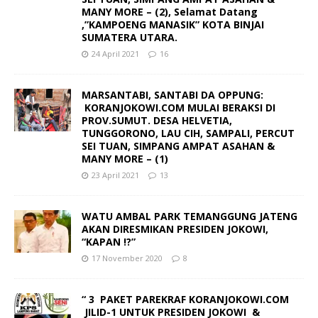
MANY MORE – (2), Selamat Datang
,”KAMPOENG MANASIK” KOTA BINJAI
SUMATERA UTARA.
24 April 2021
16
MARSANTABI, SANTABI DA OPPUNG:
KORANJOKOWI.COM MULAI BERAKSI DI
PROV.SUMUT. DESA HELVETIA,
TUNGGORONO, LAU CIH, SAMPALI, PERCUT
SEI TUAN, SIMPANG AMPAT ASAHAN &
MANY MORE – (1)
23 April 2021
13
WATU AMBAL PARK TEMANGGUNG JATENG
AKAN DIRESMIKAN PRESIDEN JOKOWI,
“KAPAN !?”
17 November 2020
8
“ 3 PAKET PAREKRAF KORANJOKOWI.COM
JILID-1 UNTUK PRESIDEN JOKOWI &