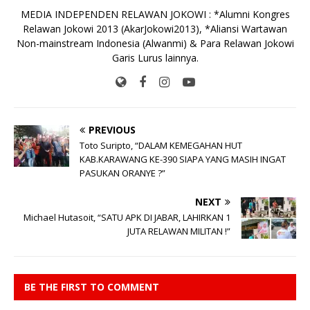
MEDIA INDEPENDEN RELAWAN JOKOWI : *Alumni Kongres
Relawan Jokowi 2013 (AkarJokowi2013), *Aliansi Wartawan
Non-mainstream Indonesia (Alwanmi) & Para Relawan Jokowi
Garis Lurus lainnya.
PREVIOUS
Toto Suripto, “DALAM KEMEGAHAN HUT
KAB.KARAWANG KE-390 SIAPA YANG MASIH INGAT
PASUKAN ORANYE ?”
NEXT
Michael Hutasoit, “SATU APK DI JABAR, LAHIRKAN 1
JUTA RELAWAN MILITAN !”
BE THE FIRST TO COMMENT