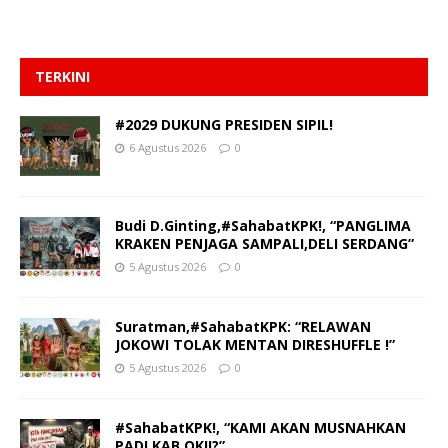
TERKINI
#2029 DUKUNG PRESIDEN SIPIL!
6 Agustus 2026
0
Budi D.Ginting,#SahabatKPK!, “PANGLIMA
KRAKEN PENJAGA SAMPALI,DELI SERDANG”
5 Agustus 2026
0
Suratman,#SahabatKPK: “RELAWAN
JOKOWI TOLAK MENTAN DIRESHUFFLE !”
5 Agustus 2026
0
#SahabatKPK!, “KAMI AKAN MUSNAHKAN
PADI KAB.OKI!?”