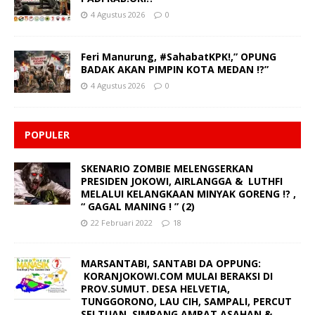
4 Agustus 2026
0
Feri Manurung, #SahabatKPK!,” OPUNG
BADAK AKAN PIMPIN KOTA MEDAN !?”
4 Agustus 2026
0
POPULER
SKENARIO ZOMBIE MELENGSERKAN
PRESIDEN JOKOWI, AIRLANGGA & LUTHFI
MELALUI KELANGKAAN MINYAK GORENG !? ,
“ GAGAL MANING ! ” (2)
22 Februari 2022
18
MARSANTABI, SANTABI DA OPPUNG:
KORANJOKOWI.COM MULAI BERAKSI DI
PROV.SUMUT. DESA HELVETIA,
TUNGGORONO, LAU CIH, SAMPALI, PERCUT
SEI TUAN, SIMPANG AMPAT ASAHAN &