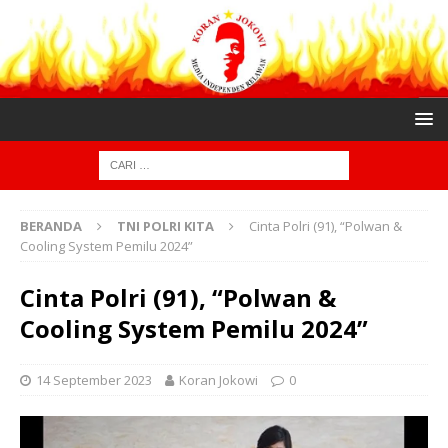
BERANDA
TNI POLRI KITA
Cinta Polri (91), “Polwan &
Cooling System Pemilu 2024”
Cinta Polri (91), “Polwan &
Cooling System Pemilu 2024”
14 September 2023
Koran Jokowi
0