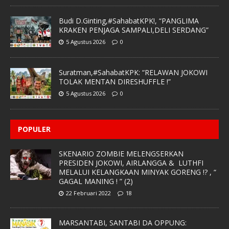
Budi D.Ginting,#SahabatKPK!, “PANGLIMA
KRAKEN PENJAGA SAMPALI,DELI SERDANG”
5 Agustus 2026
0
Suratman,#SahabatKPK: “RELAWAN JOKOWI
TOLAK MENTAN DIRESHUFFLE !”
5 Agustus 2026
0
POPULER
SKENARIO ZOMBIE MELENGSERKAN
PRESIDEN JOKOWI, AIRLANGGA & LUTHFI
MELALUI KELANGKAAN MINYAK GORENG !? , “
GAGAL MANING ! ” (2)
22 Februari 2022
18
MARSANTABI, SANTABI DA OPPUNG: