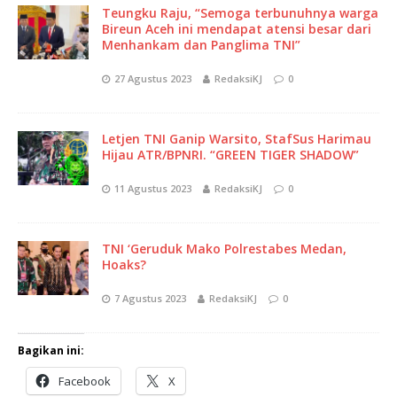
Teungku Raju, “Semoga terbunuhnya warga
Bireun Aceh ini mendapat atensi besar dari
Menhankam dan Panglima TNI”
27 Agustus 2023
RedaksiKJ
0
Letjen TNI Ganip Warsito, StafSus Harimau
Hijau ATR/BPNRI. “GREEN TIGER SHADOW”
11 Agustus 2023
RedaksiKJ
0
TNI ‘Geruduk Mako Polrestabes Medan,
Hoaks?
7 Agustus 2023
RedaksiKJ
0
Bagikan ini:
Facebook
X