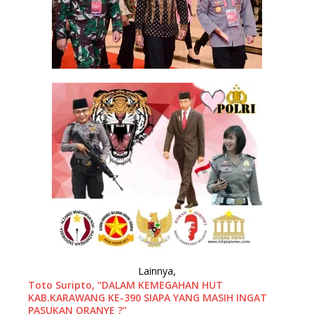
Lainnya,
Toto Suripto, “DALAM KEMEGAHAN HUT
KAB.KARAWANG KE-390 SIAPA YANG MASIH INGAT
PASUKAN ORANYE ?”