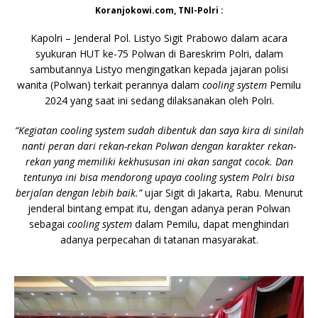
o
p
n
g
Koranjokowi.com, TNI-Polri :
o
p
k
e
Kapolri – Jenderal Pol. Listyo Sigit Prabowo dalam acara
k
r
syukuran HUT ke-75 Polwan di Bareskrim Polri, dalam
sambutannya Listyo mengingatkan kepada jajaran polisi
wanita (Polwan) terkait perannya dalam
cooling system
Pemilu
2024 yang saat ini sedang dilaksanakan oleh Polri.
“Kegiatan cooling system sudah dibentuk dan saya kira di sinilah
nanti peran dari rekan-rekan Polwan dengan karakter rekan-
rekan yang memiliki kekhususan ini akan sangat cocok. Dan
tentunya ini bisa mendorong upaya cooling system Polri bisa
berjalan dengan lebih baik.”
ujar Sigit di Jakarta, Rabu. Menurut
jenderal bintang empat itu, dengan adanya peran Polwan
sebagai
cooling system
dalam Pemilu, dapat menghindari
adanya perpecahan di tatanan masyarakat.