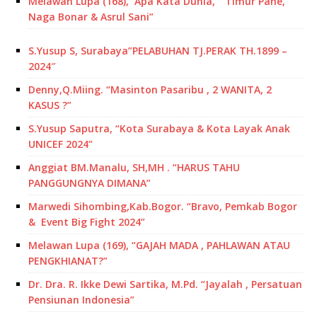
Melawan Lupa (168), Apa Kata Dunia, ” Timur Pane,
Naga Bonar & Asrul Sani”
S.Yusup S, Surabaya”PELABUHAN TJ.PERAK TH.1899 –
2024″
Denny,Q.Miing. “Masinton Pasaribu , 2 WANITA, 2
KASUS ?”
S.Yusup Saputra, “Kota Surabaya & Kota Layak Anak
UNICEF 2024”
Anggiat BM.Manalu, SH,MH . “HARUS TAHU
PANGGUNGNYA DIMANA”
Marwedi Sihombing,Kab.Bogor. “Bravo, Pemkab Bogor
& Event Big Fight 2024”
Melawan Lupa (169), “GAJAH MADA , PAHLAWAN ATAU
PENGKHIANAT?”
Dr. Dra. R. Ikke Dewi Sartika, M.Pd. “Jayalah , Persatuan
Pensiunan Indonesia”