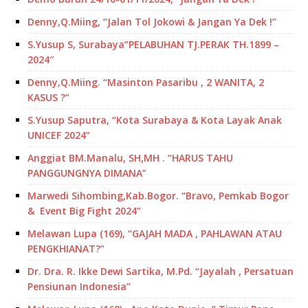
Denny,Q.Miing, “Jalan Tol Jokowi & Jangan Ya Dek !”
S.Yusup S, Surabaya”PELABUHAN TJ.PERAK TH.1899 –
2024″
Denny,Q.Miing. “Masinton Pasaribu , 2 WANITA, 2
KASUS ?”
S.Yusup Saputra, “Kota Surabaya & Kota Layak Anak
UNICEF 2024”
Anggiat BM.Manalu, SH,MH . “HARUS TAHU
PANGGUNGNYA DIMANA”
Marwedi Sihombing,Kab.Bogor. “Bravo, Pemkab Bogor
& Event Big Fight 2024”
Melawan Lupa (169), “GAJAH MADA , PAHLAWAN ATAU
PENGKHIANAT?”
Dr. Dra. R. Ikke Dewi Sartika, M.Pd. “Jayalah , Persatuan
Pensiunan Indonesia”