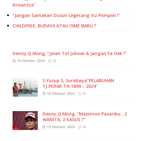
Krisantus”
“Jangan Samakan Dusun Legetang itu Pompeii !”
CHILDFREE, BUDAYA ATAU ISME BARU ?
Denny,Q.Miing, “Jalan Tol Jokowi & Jangan Ya Dek !”
16 Oktober 2024
0
S.Yusup S, Surabaya”PELABUHAN
TJ.PERAK TH.1899 – 2024″
16 Oktober 2024
0
Denny,Q.Miing. “Masinton Pasaribu , 2
WANITA, 2 KASUS ?”
15 Oktober 2024
0