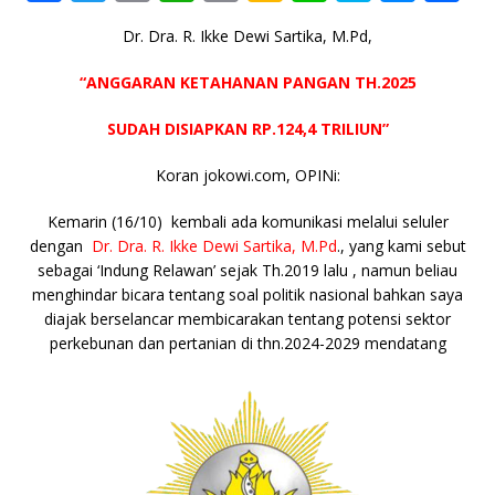
a
w
m
h
o
a
n
k
e
h
Dr. Dra. R. Ikke Dewi Sartika, M.Pd,
c
it
ai
at
p
k
e
y
ss
ar
e
te
l
s
y
a
p
e
e
“ANGGARAN KETAHANAN PANGAN TH.2025
b
r
A
Li
o
e
n
SUDAH DISIAPKAN RP.124,4 TRILIUN”
o
p
n
g
Koran jokowi.com, OPINi:
o
p
k
e
k
r
Kemarin (16/10) kembali ada komunikasi melalui seluler
dengan
Dr. Dra. R. Ikke Dewi Sartika, M.Pd
., yang kami sebut
sebagai ‘Indung Relawan’ sejak Th.2019 lalu , namun beliau
menghindar bicara tentang soal politik nasional bahkan saya
diajak berselancar membicarakan tentang potensi sektor
perkebunan dan pertanian di thn.2024-2029 mendatang