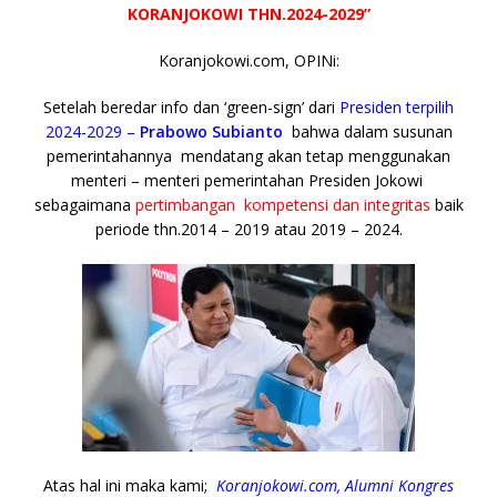
c
it
ai
at
p
k
e
y
ss
ar
KORANJOKOWI THN.2024-2029”
e
te
l
s
y
a
p
e
e
Koranjokowi.com, OPINi:
b
r
A
Li
o
e
n
o
p
n
g
Setelah beredar info dan ‘green-sign’ dari
Presiden terpilih
2024-2029 –
Prabowo Subianto
bahwa dalam susunan
o
p
k
e
pemerintahannya mendatang akan tetap menggunakan
k
r
menteri – menteri pemerintahan Presiden Jokowi
sebagaimana
pertimbangan kompetensi dan integritas
baik
periode thn.2014 – 2019 atau 2019 – 2024.
Atas hal ini maka kami;
Koranjokowi.com, Alumni Kongres