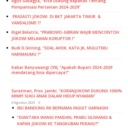
Agus Subagya, “Kita Dukung Bapanas Tentang
Pompanisasi Pertanian 2024-2029”
PRASASTI JOKOWI DI BKT JAKARTA TIMUR &
VANDALISME !?
Rigel Belatrix, “PRABOWO-GIBRAN WAJIB MENCONTOH
JOKOWI MELAWAN KORUPTOR !”
Budi D.Ginting, “SOAL AHOK. KATA JK, MULUTMU
HARIMAUMU ?”
Kabar Banyuwangi (59), “Apakah Bupati 2024-2029
mendatang bisa dipercaya?”
Suratman, Prov. Jambi. “KORANJOKOWI DUKUNG 1000%
MIMPI SUKU ANAK DALAM HIDUP NYAMAN”
6 Agustus 2024
0
IBU BANDUNG INI BERNAMA INGGIT GARNASIH
“DIANTARA WANGI PANDAN, PRABU SILIWANGI &
KAPAN JOKOWI KE TANGKUBAN PERAHU?”