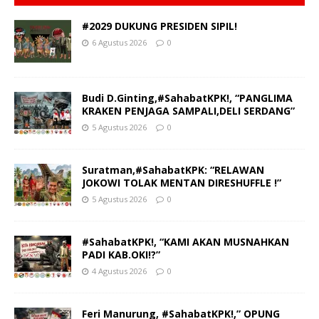
#2029 DUKUNG PRESIDEN SIPIL!
6 Agustus 2026
0
Budi D.Ginting,#SahabatKPK!, “PANGLIMA
KRAKEN PENJAGA SAMPALI,DELI SERDANG”
5 Agustus 2026
0
Suratman,#SahabatKPK: “RELAWAN
JOKOWI TOLAK MENTAN DIRESHUFFLE !”
5 Agustus 2026
0
#SahabatKPK!, “KAMI AKAN MUSNAHKAN
PADI KAB.OKI!?”
4 Agustus 2026
0
Feri Manurung, #SahabatKPK!,” OPUNG