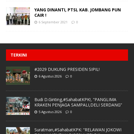
YANG DINANTI, PTSL KAB. JOMBANG PUN
CAIR !
6 September 2021
0
TERKINI
#2029 DUKUNG PRESIDEN SIPIL!
6 Agustus 2026
0
Budi D.Ginting,#SahabatKPK!, “PANGLIMA
KRAKEN PENJAGA SAMPALI,DELI SERDANG”
5 Agustus 2026
0
Suratman,#SahabatKPK: “RELAWAN JOKOWI