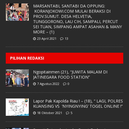
MARSANTABI, SANTABI DA OPPUNG:
KORANJOKOWI.COM MULAI BERAKSI DI
PROV.SUMUT. DESA HELVETIA,
TUNGGORONO, LAU CIH, SAMPALI, PERCUT
SEI TUAN, SIMPANG AMPAT ASAHAN & MANY
MORE – (1)
23 April 2021
13
PILIHAN REDAKSI
Ngopitainmen (21), “JUWITA MALAM DI
JATINEGARA FOOD STATION”
7 Agustus 2022
0
Lapor Pak Kapolda Riau ! – (18), “ LAGI, POLRES
KUANSING VS ‘NYINGNYING’ TOGEL ONLINE !”
18 Oktober 2021
5