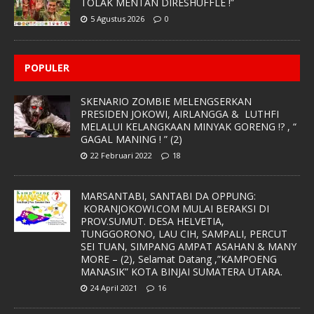
TOLAK MENTAN DIRESHUFFLE !”
5 Agustus 2026
0
POPULER
SKENARIO ZOMBIE MELENGSERKAN
PRESIDEN JOKOWI, AIRLANGGA & LUTHFI
MELALUI KELANGKAAN MINYAK GORENG !? , “
GAGAL MANING ! ” (2)
22 Februari 2022
18
MARSANTABI, SANTABI DA OPPUNG:
KORANJOKOWI.COM MULAI BERAKSI DI
PROV.SUMUT. DESA HELVETIA,
TUNGGORONO, LAU CIH, SAMPALI, PERCUT
SEI TUAN, SIMPANG AMPAT ASAHAN & MANY
MORE – (2), Selamat Datang ,”KAMPOENG
MANASIK” KOTA BINJAI SUMATERA UTARA.
24 April 2021
16