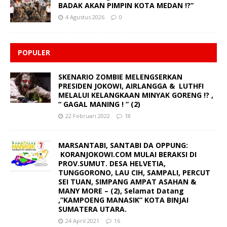
BADAK AKAN PIMPIN KOTA MEDAN !?”
4 Agustus 2026
0
POPULER
SKENARIO ZOMBIE MELENGSERKAN
PRESIDEN JOKOWI, AIRLANGGA & LUTHFI
MELALUI KELANGKAAN MINYAK GORENG !? ,
“ GAGAL MANING ! ” (2)
22 Februari 2022
18
MARSANTABI, SANTABI DA OPPUNG:
KORANJOKOWI.COM MULAI BERAKSI DI
PROV.SUMUT. DESA HELVETIA,
TUNGGORONO, LAU CIH, SAMPALI, PERCUT
SEI TUAN, SIMPANG AMPAT ASAHAN &
MANY MORE – (2), Selamat Datang
,”KAMPOENG MANASIK” KOTA BINJAI
SUMATERA UTARA.
24 April 2021
16