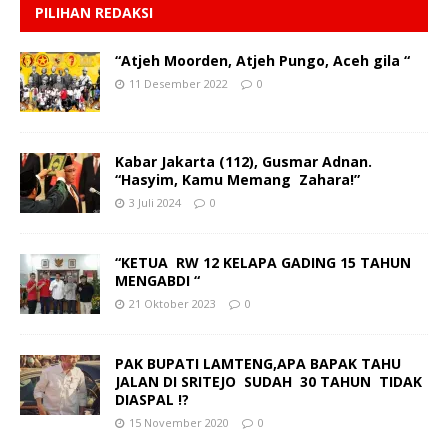
PILIHAN REDAKSI
“Atjeh Moorden, Atjeh Pungo, Aceh gila “
11 Desember 2022
0
Kabar Jakarta (112), Gusmar Adnan.
“Hasyim, Kamu Memang Zahara!”
3 Juli 2024
0
“KETUA RW 12 KELAPA GADING 15 TAHUN
MENGABDI “
21 Oktober 2023
0
PAK BUPATI LAMTENG,APA BAPAK TAHU
JALAN DI SRITEJO SUDAH 30 TAHUN TIDAK
DIASPAL !?
15 November 2020
0