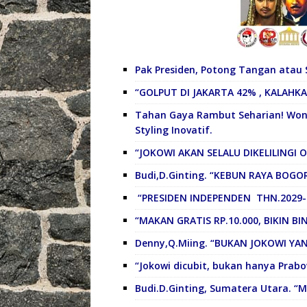
Pak Presiden, Potong Tangan atau S
“GOLPUT DI JAKARTA 42% , KALAHK
Tahan Gaya Rambut Seharian! Wond
Styling Inovatif.
“JOKOWI AKAN SELALU DIKELILINGI 
Budi,D.Ginting. “KEBUN RAYA BOGO
“PRESIDEN INDEPENDEN THN.2029-
“MAKAN GRATIS RP.10.000, BIKIN BI
Denny,Q.Miing. “BUKAN JOKOWI Y
“Jokowi dicubit, bukan hanya Prab
Budi.D.Ginting, Sumatera Utara.