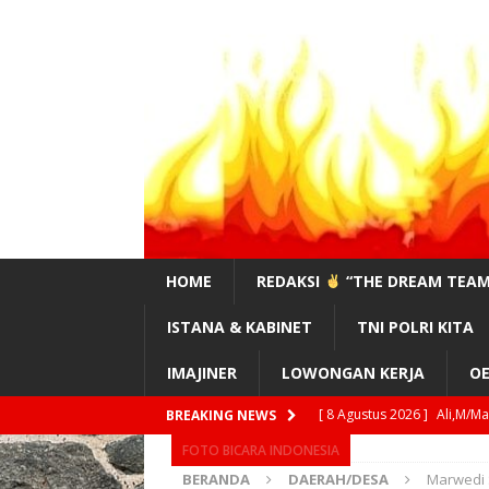
HOME
REDAKSI
“THE DREAM TEAM
ISTANA & KABINET
TNI POLRI KITA
IMAJINER
LOWONGAN KERJA
OE
[ 8 Agustus 2026 ]
Ali,M/M
BREAKING NEWS
FOTO BICARA INDONESIA
KAB.MADINA?”
DAERAH/
BERANDA
DAERAH/DESA
Marwedi 
[ 8 Agustus 2026 ]
Vien J.