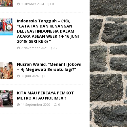
9 Oktober 2024
0
Indonesia Tangguh – (18),
“CATATAN DAN KENANGAN
DELEGASI INDONESIA DALAM
ACARA ASEAN WEEK 14-16 JUNI
2019( SERI KE 6) “
7 November 2021
2
Nusron Wahid, “Menanti Jokowi
– Hj.Megawati Bersatu lagi?”
30 Juni 2024
0
KITA MAU PERCAYA PEMKOT
METRO ATAU NOLIMEX ?
14 September 2020
0