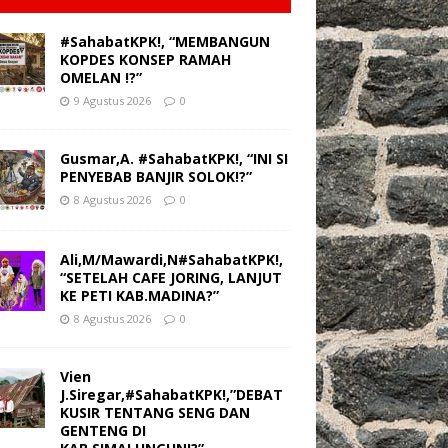
#SahabatKPK!, “MEMBANGUN
KOPDES KONSEP RAMAH
OMELAN !?”
9 Agustus 2026
0
Gusmar,A. #SahabatKPK!, “INI SI
PENYEBAB BANJIR SOLOK!?”
8 Agustus 2026
0
Ali,M/Mawardi,N#SahabatKPK!,
“SETELAH CAFE JORING, LANJUT
KE PETI KAB.MADINA?”
8 Agustus 2026
0
Vien
J.Siregar,#SahabatKPK!,”DEBAT
KUSIR TENTANG SENG DAN
GENTENG DI