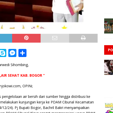
PO
i
S
M
S
n
k
e
h
rwedi Sihombing,
e
y
ss
ar
p
e
e
H,AIR SEHAT KAB. BOGOR “
e
n
njokowi.com, OPINi;
g
engelolaan air bersih dari sumber hingga distribusi ke
e
i melakukan kunjungan kerja ke PDAM Ciburial Kecamatan
r
4/12/24).
Pj Bupati Bogor, Bachril Bakri menyampaikan