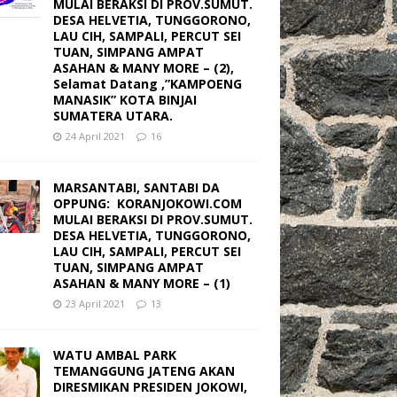
MULAI BERAKSI DI PROV.SUMUT.
DESA HELVETIA, TUNGGORONO,
LAU CIH, SAMPALI, PERCUT SEI
TUAN, SIMPANG AMPAT
ASAHAN & MANY MORE – (2),
Selamat Datang ,”KAMPOENG
MANASIK” KOTA BINJAI
SUMATERA UTARA.
24 April 2021
16
MARSANTABI, SANTABI DA
OPPUNG: KORANJOKOWI.COM
MULAI BERAKSI DI PROV.SUMUT.
DESA HELVETIA, TUNGGORONO,
LAU CIH, SAMPALI, PERCUT SEI
TUAN, SIMPANG AMPAT
ASAHAN & MANY MORE – (1)
23 April 2021
13
WATU AMBAL PARK
TEMANGGUNG JATENG AKAN
DIRESMIKAN PRESIDEN JOKOWI,