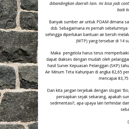
dibandingkan daerah lain. Ini bisa jadi con
baik k
Banyak sumber air untuk PDAM dimana saja
dsb. Sebagaimana ini pernah sebelumnya t
sehingga diperlukan bantuan air bersih melalu
(WTP) yang tersebar di 14 s
Maka pengelola harus terus memperbaiki 
dapat diakses dengan mudah oleh pelanggan
hasil Survei Kepuasan Pelanggan (SKP) tah
Air Minum Tirta Kahuripan di angka 82,65 per
mencapai 83,75 
Dan kita jangan terjebak dengan slogan ‘Bo
persiapkan sejak sekarang, apakah su
sedimentasi?, apa upaya lain terhindar d
seb