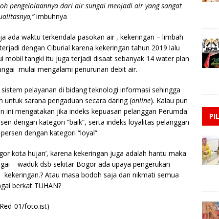
toh pengelolaannya dari air sungai menjadi air yang sangat
ualitasnya,”
imbuhnya
 ada waktu terkendala pasokan air , kekeringan – limbah
erjadi dengan Ciburial karena kekeringan tahun 2019 lalu
i mobil tangki itu juga terjadi disaat sebanyak 14 water plan
ungai mulai mengalami penurunan debit air.
sistem pelayanan di bidang teknologi informasi sehingga
 untuk sarana pengaduan secara daring (
online
). Kalau pun
un ini mengatakan jika indeks kepuasan pelanggan Perumda
PI
sen dengan kategori “baik”, serta indeks loyalitas pelanggan
persen dengan kategori “loyal”.
gor kota hujan’, karena kekeringan juga adalah hantu maka
ngai – waduk dsb sekitar Bogor ada upaya pengerukan
ari kekeringan.? Atau masa bodoh saja dan nikmati semua
agai berkat TUHAN?
(Red-01/foto.ist)