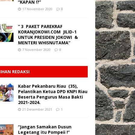
“KAPAN !?”
17 November 2020
8
“ 3 PAKET PAREKRAF
KORANJOKOWI.COM JILID-1
UNTUK PRESIDEN JOKOWI &
MENTERI WHISNUTAMA“
7 November 2020
8
LIHAN REDAKSI
Kabar Pekanbaru Riau (35),
Pelantikan Ketua DPD KNPI Riau
Beserta Pengurus Masa Bakti
2021-2024.
21 Desember 2021
1
“Jangan Samakan Dusun
Legetang itu Pompeii !”