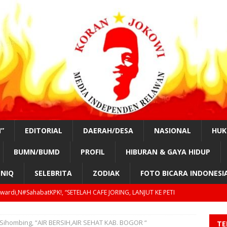
”
EDITORIAL
DAERAH/DESA
NASIONAL
HU
BUMN/BUMD
PROFIL
HIBURAN & GAYA HIDUP
NIQ
SELEBRITA
ZODIAK
FOTO BICARA INDONESI
awardi,N#SahabatKPK!, “SETELAH CAFE JORING, LANJUT KE PETI
DESA
Sihombing, “AIR BERSIH,AIR SEHAT KAB. BOGOR “
TE
Siregar,#SahabatKPK!,”DEBAT KUSIR TENTANG SENG DAN GENTENG