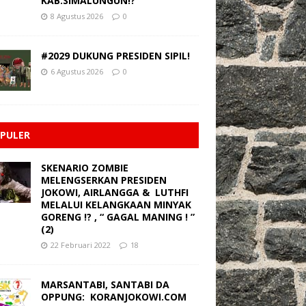
KAB.SIMALUNGUN!?”
8 Agustus 2026
0
#2029 DUKUNG PRESIDEN SIPIL!
6 Agustus 2026
0
PULER
SKENARIO ZOMBIE
MELENGSERKAN PRESIDEN
JOKOWI, AIRLANGGA & LUTHFI
MELALUI KELANGKAAN MINYAK
GORENG !? , “ GAGAL MANING ! ”
(2)
22 Februari 2022
18
MARSANTABI, SANTABI DA
OPPUNG: KORANJOKOWI.COM