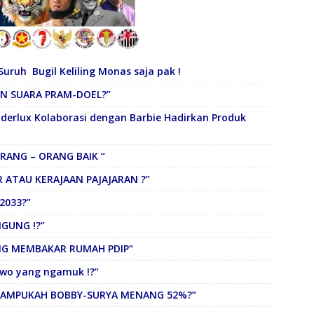
uruh Bugil Keliling Monas saja pak !
AN SUARA PRAM-DOEL?”
erlux Kolaborasi dengan Barbie Hadirkan Produk
ORANG – ORANG BAIK “
R ATAU KERAJAAN PAJAJARAN ?”
2033?”
NGUNG !?”
ANG MEMBAKAR RUMAH PDIP”
owo yang ngamuk !?”
 “MAMPUKAH BOBBY-SURYA MENANG 52%?”