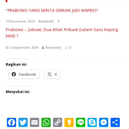
“PRABOWO YANG MINTA GIBRAN JADI WAPRES”
10 November 2024
RedaksiKJ
0
Prabowo – Jokowi, Dua Bilah Pribadi Dalam Satu Keping
NKRI ?
3 September 2024
RedaksiKJ
0
Bagikan ini:
Facebook
X
Menyukai ini:
F
T
E
W
C
K
Li
S
M
S