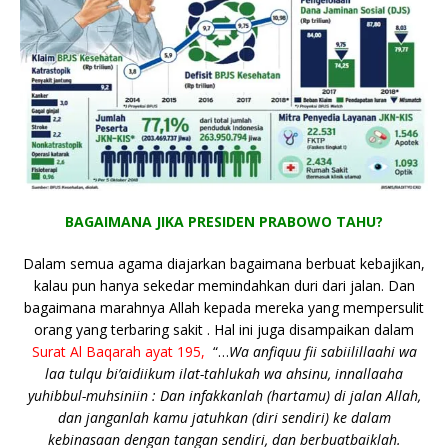
BAGAIMANA JIKA PRESIDEN PRABOWO TAHU?
Dalam semua agama diajarkan bagaimana berbuat kebajikan,
kalau pun hanya sekedar memindahkan duri dari jalan. Dan
bagaimana marahnya Allah kepada mereka yang mempersulit
orang yang terbaring sakit . Hal ini juga disampaikan dalam
Surat Al Baqarah ayat 195,
“…
Wa anfiquu fii sabiilillaahi wa
laa tulqu bi’aidiikum ilat-tahlukah wa ahsinu, innallaaha
yuhibbul-muhsiniin : Dan infakkanlah (hartamu) di jalan Allah,
dan janganlah kamu jatuhkan (diri sendiri) ke dalam
kebinasaan dengan tangan sendiri, dan berbuatbaiklah.