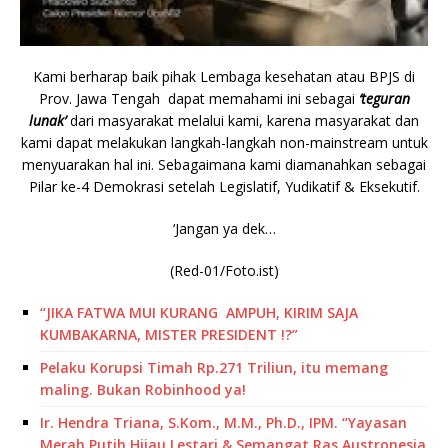
Kami berharap baik pihak Lembaga kesehatan atau BPJS di
Prov. Jawa Tengah dapat memahami ini sebagai
‘teguran
lunak’
dari masyarakat melalui kami, karena masyarakat dan
kami dapat melakukan langkah-langkah non-mainstream untuk
menyuarakan hal ini. Sebagaimana kami diamanahkan sebagai
Pilar ke-4 Demokrasi setelah Legislatif, Yudikatif & Eksekutif.
‘Jangan ya dek…
(Red-01/Foto.ist)
“JIKA FATWA MUI KURANG AMPUH, KIRIM SAJA
KUMBAKARNA, MISTER PRESIDENT !?”
Pelaku Korupsi Timah Rp.271 Triliun, itu memang
maling. Bukan Robinhood ya!
Ir. Hendra Triana, S.Kom., M.M., Ph.D., IPM. “Yayasan
Merah Putih Hijau Lestari & Semangat Ras Austronesia