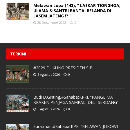
Melawan Lupa (143), ” LASKAR TIONGHOA,
ULAMA & SANTRI BANTAI BELANDA DI
LASEM JATENG !? “
28 Desember 2022
0
TERKINI
#2029 DUKUNG PRESIDEN SIPIL!
6 Agustus 2026
0
Budi D.Ginting,#SahabatKPK!, “PANGLIMA
KRAKEN PENJAGA SAMPALI,DELI SERDANG”
5 Agustus 2026
0
Suratman,#SahabatKPK: “RELAWAN JOKOWI