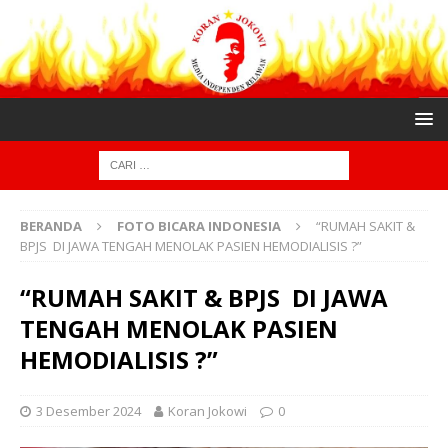
BERANDA
FOTO BICARA INDONESIA
“RUMAH SAKIT &
BPJS DI JAWA TENGAH MENOLAK PASIEN HEMODIALISIS ?”
“RUMAH SAKIT & BPJS DI JAWA
TENGAH MENOLAK PASIEN
HEMODIALISIS ?”
3 Desember 2024
Koran Jokowi
0