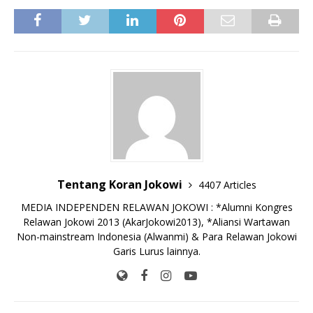
a
w
m
h
o
a
n
k
e
h
c
it
ai
at
p
k
e
y
ss
ar
e
te
l
s
y
a
p
e
e
b
r
A
Li
o
e
n
o
p
n
g
o
p
k
e
k
r
Tentang Koran Jokowi
4407 Articles
MEDIA INDEPENDEN RELAWAN JOKOWI : *Alumni Kongres
Relawan Jokowi 2013 (AkarJokowi2013), *Aliansi Wartawan
Non-mainstream Indonesia (Alwanmi) & Para Relawan Jokowi
Garis Lurus lainnya.