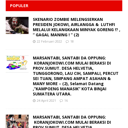
POPULER
SKENARIO ZOMBIE MELENGSERKAN
PRESIDEN JOKOWI, AIRLANGGA & LUTHFI
MELALUI KELANGKAAN MINYAK GORENG !? ,
“ GAGAL MANING ! ” (2)
22 Februari 2022
18
MARSANTABI, SANTABI DA OPPUNG:
KORANJOKOWI.COM MULAI BERAKSI DI
PROV.SUMUT. DESA HELVETIA,
TUNGGORONO, LAU CIH, SAMPALI, PERCUT
SEI TUAN, SIMPANG AMPAT ASAHAN &
MANY MORE – (2), Selamat Datang
,”KAMPOENG MANASIK” KOTA BINJAI
SUMATERA UTARA.
24 April 2021
16
MARSANTABI, SANTABI DA OPPUNG:
KORANJOKOWI.COM MULAI BERAKSI DI
PROV.SUMUT. DESA HELVETIA,