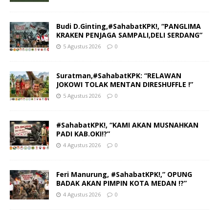
Budi D.Ginting,#SahabatKPK!, “PANGLIMA
KRAKEN PENJAGA SAMPALI,DELI SERDANG”
5 Agustus 2026
0
Suratman,#SahabatKPK: “RELAWAN
JOKOWI TOLAK MENTAN DIRESHUFFLE !”
5 Agustus 2026
0
#SahabatKPK!, “KAMI AKAN MUSNAHKAN
PADI KAB.OKI!?”
4 Agustus 2026
0
Feri Manurung, #SahabatKPK!,” OPUNG
BADAK AKAN PIMPIN KOTA MEDAN !?”
4 Agustus 2026
0