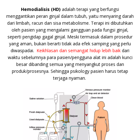
b
r
A
Li
o
e
n
o
p
n
g
Hemodialisis (HD)
adalah terapi yang berfungsi
menggantikan peran ginjal dalam tubuh, yaitu menyaring darah
o
p
k
e
dari limbah, racun dan sisa metabolisme. Terapi ini dibutuhkan
k
r
oleh pasien yang mengalami gangguan pada fungsi ginjal,
seperti pengidap gagal ginjal. Meski termasuk dalam prosedur
yang aman, bukan berarti tidak ada efek samping yang perlu
diwaspadai.
Keikhlasan dan semangat hidup lebih baik
dari
waktu sebelumnya para pasien/pengguna alat ini adalah kunci
besar dibanding semua yang menyangkut proses dan
produk/prosesnya. Sehingga psikology pasien harus tetap
terjaga nyaman.