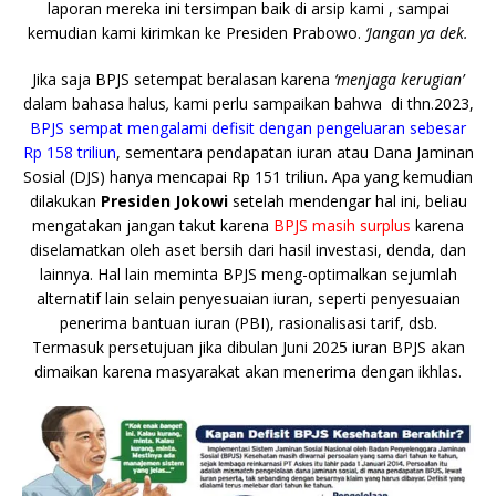
laporan mereka ini tersimpan baik di arsip kami , sampai
kemudian kami kirimkan ke Presiden Prabowo.
‘Jangan ya dek.
Jika saja BPJS setempat beralasan karena
‘menjaga kerugian’
dalam bahasa halus
,
kami perlu sampaikan bahwa di thn.2023,
BPJS sempat mengalami defisit dengan pengeluaran sebesar
Rp 158 triliun
, sementara pendapatan iuran atau Dana Jaminan
Sosial (DJS) hanya mencapai Rp 151 triliun. Apa yang kemudian
dilakukan
Presiden Jokowi
setelah mendengar hal ini, beliau
mengatakan jangan takut karena
BPJS masih surplus
karena
diselamatkan oleh aset bersih dari hasil investasi, denda, dan
lainnya. Hal lain meminta BPJS meng-optimalkan sejumlah
alternatif lain selain penyesuaian iuran, seperti penyesuaian
penerima bantuan iuran (PBI), rasionalisasi tarif, dsb.
Termasuk persetujuan jika dibulan Juni 2025 iuran BPJS akan
dimaikan karena masyarakat akan menerima dengan ikhlas.