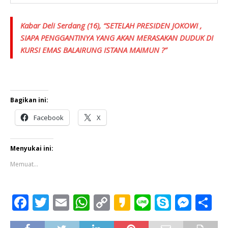
Kabar Deli Serdang (16), “SETELAH PRESIDEN JOKOWI ,
SIAPA PENGGANTINYA YANG AKAN MERASAKAN DUDUK DI
KURSI EMAS BALAIRUNG ISTANA MAIMUN ?”
Bagikan ini:
Facebook
X
Menyukai ini:
Memuat...
F
T
E
W
C
K
Li
S
M
S
a
w
m
h
o
a
n
k
e
h