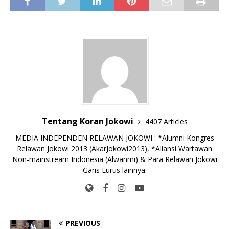
c
it
ai
at
p
k
e
y
ss
ar
e
te
l
s
y
a
p
e
e
b
r
A
Li
o
e
n
o
p
n
g
o
p
k
e
k
r
Tentang Koran Jokowi
4407 Articles
MEDIA INDEPENDEN RELAWAN JOKOWI : *Alumni Kongres
Relawan Jokowi 2013 (AkarJokowi2013), *Aliansi Wartawan
Non-mainstream Indonesia (Alwanmi) & Para Relawan Jokowi
Garis Lurus lainnya.
PREVIOUS