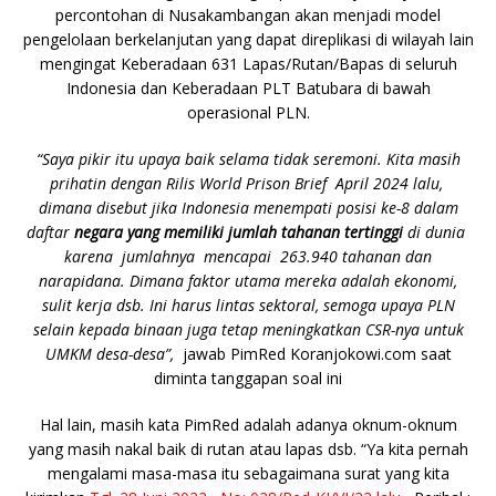
percontohan di Nusakambangan akan menjadi model
pengelolaan berkelanjutan yang dapat direplikasi di wilayah lain
mengingat Keberadaan 631 Lapas/Rutan/Bapas di seluruh
Indonesia dan Keberadaan PLT Batubara di bawah
operasional PLN.
“Saya pikir itu upaya baik selama tidak seremoni. Kita masih
prihatin dengan Rilis World Prison Brief April 2024 lalu,
dimana disebut jika Indonesia menempati posisi ke-8 dalam
daftar
negara yang memiliki jumlah tahanan tertinggi
di dunia
karena jumlahnya mencapai 263.940 tahanan dan
narapidana. Dimana faktor utama mereka adalah ekonomi,
sulit kerja dsb. Ini harus lintas sektoral, semoga upaya PLN
selain kepada binaan juga tetap meningkatkan CSR-nya untuk
UMKM desa-desa”,
jawab PimRed Koranjokowi.com saat
diminta tanggapan soal ini
Hal lain, masih kata PimRed adalah adanya oknum-oknum
yang masih nakal baik di rutan atau lapas dsb. “Ya kita pernah
mengalami masa-masa itu sebagaimana surat yang kita