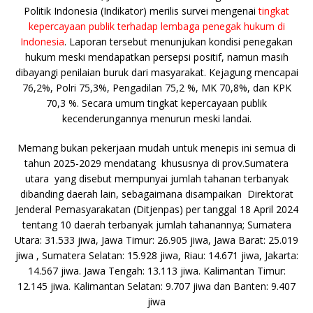
Politik Indonesia (Indikator) merilis survei mengenai
tingkat
kepercayaan publik terhadap lembaga penegak hukum di
Indonesia
. Laporan tersebut menunjukan kondisi penegakan
hukum meski mendapatkan persepsi positif, namun masih
dibayangi penilaian buruk dari masyarakat. Kejagung mencapai
76,2%, Polri 75,3%, Pengadilan 75,2 %, MK 70,8%, dan KPK
70,3 %. Secara umum tingkat kepercayaan publik
kecenderungannya menurun meski landai.
Memang bukan pekerjaan mudah untuk menepis ini semua di
tahun 2025-2029 mendatang khususnya di prov.Sumatera
utara yang disebut mempunyai jumlah tahanan terbanyak
dibanding daerah lain, sebagaimana disampaikan
Direktorat
Jenderal Pemasyarakatan (Ditjenpas) per tanggal 18 April 2024
tentang 10 daerah terbanyak jumlah tahanannya;
Sumatera
Utara: 31.533 jiwa,
Jawa Timur: 26.905 jiwa,
Jawa Barat: 25.019
jiwa ,
Sumatera Selatan: 15.928 jiwa,
Riau: 14.671 jiwa,
Jakarta:
14.567 jiwa.
Jawa Tengah: 13.113 jiwa.
Kalimantan Timur:
12.145 jiwa.
Kalimantan Selatan: 9.707 jiwa dan
Banten: 9.407
jiwa