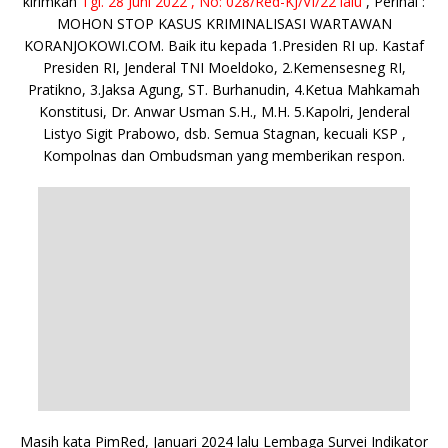
kirimkan
Tgl. 28 Juni 2022 , No: 028/Red-KJ/VI/22 lalu
, Perihal :
MOHON STOP KASUS KRIMINALISASI WARTAWAN
KORANJOKOWI.COM. Baik itu kepada 1.Presiden RI up. Kastaf
Presiden RI, Jenderal TNI Moeldoko, 2.Kemensesneg RI,
Pratikno, 3.Jaksa Agung, ST. Burhanudin, 4.Ketua Mahkamah
Konstitusi, Dr. Anwar Usman S.H., M.H. 5.Kapolri, Jenderal
Listyo Sigit Prabowo, dsb. Semua Stagnan, kecuali KSP ,
Kompolnas dan Ombudsman yang memberikan respon.
Masih kata PimRed, Januari 2024 lalu Lembaga Survei Indikator