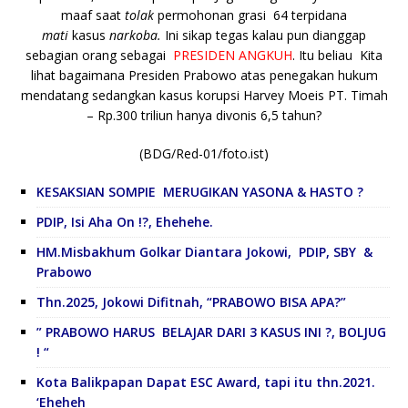
maaf saat
tolak
permohonan grasi 64 terpidana
mati
kasus
narkoba.
Ini sikap tegas kalau pun dianggap
sebagian orang sebagai
PRESIDEN ANGKUH
. Itu beliau Kita
lihat bagaimana Presiden Prabowo atas penegakan hukum
mendatang sedangkan kasus korupsi Harvey Moeis PT. Timah
– Rp.300 triliun hanya divonis 6,5 tahun?
(BDG/Red-01/foto.ist)
KESAKSIAN SOMPIE MERUGIKAN YASONA & HASTO ?
PDIP, Isi Aha On !?, Ehehehe.
HM.Misbakhum Golkar Diantara Jokowi, PDIP, SBY &
Prabowo
Thn.2025, Jokowi Difitnah, “PRABOWO BISA APA?”
” PRABOWO HARUS BELAJAR DARI 3 KASUS INI ?, BOLJUG
! “
Kota Balikpapan Dapat ESC Award, tapi itu thn.2021.
‘Eheheh