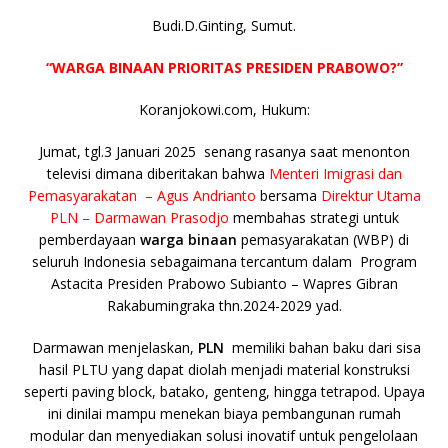
a
w
m
h
o
a
n
k
e
h
Budi.D.Ginting, Sumut.
c
it
ai
at
p
k
e
y
ss
ar
e
te
l
s
y
a
p
e
e
“WARGA BINAAN PRIORITAS PRESIDEN PRABOWO?”
b
r
A
Li
o
e
n
Koranjokowi.com, Hukum:
o
p
n
g
Jumat, tgl.3 Januari 2025 senang rasanya saat menonton
o
p
k
e
televisi dimana diberitakan bahwa
Menteri Imigrasi dan
k
r
Pemasyarakatan – Agus Andrianto
bersama
Direktur Utama
PLN – Darmawan Prasodjo
membahas strategi untuk
pemberdayaan
warga binaan
pemasyarakatan (WBP) di
seluruh Indonesia sebagaimana tercantum dalam Program
Astacita Presiden Prabowo Subianto – Wapres Gibran
Rakabumingraka thn.2024-2029 yad.
Darmawan menjelaskan,
PLN
memiliki bahan baku dari sisa
hasil PLTU yang dapat diolah menjadi material konstruksi
seperti paving block, batako, genteng, hingga tetrapod. Upaya
ini dinilai mampu menekan biaya pembangunan rumah
modular dan menyediakan solusi inovatif untuk pengelolaan