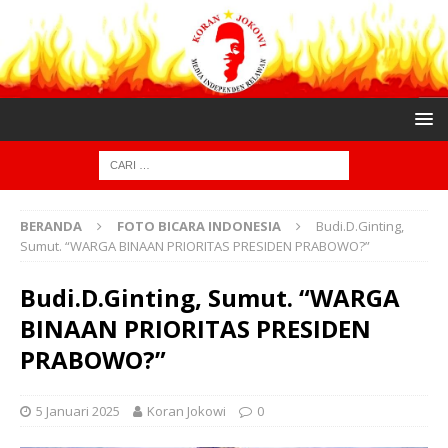
BERANDA
FOTO BICARA INDONESIA
Budi.D.Ginting,
Sumut. “WARGA BINAAN PRIORITAS PRESIDEN PRABOWO?”
Budi.D.Ginting, Sumut. “WARGA
BINAAN PRIORITAS PRESIDEN
PRABOWO?”
5 Januari 2025
Koran Jokowi
0