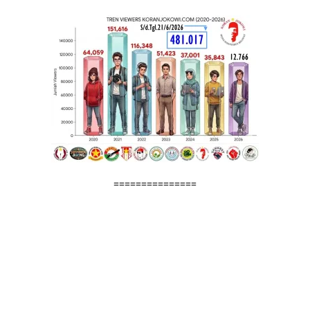
===============