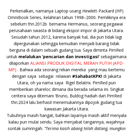
e
te
l
s
y
a
p
e
e
b
r
A
Li
o
e
n
Perkenalkan, namanya Laptop usang Hewlett-Packard (HP)
o
p
n
g
OmniBook Series, kelahiran tahun 1998–2000. Pemiliknya era
sebelum thn.2012b bernama Hermanus, seorang pegawai
o
p
k
e
perusahaan swasta di bidang ekspor-impor di Jakarta Utara.
k
r
Sesudah tahun 2012, karena banyak hal, dia pun tidak lagi
dipergunakan sehingga kemudian menjadi barang tidak
berguna di dalam sebuah gudang tua. Saya diminta PimRed
untuk
melalukan ‘pencarian dan investigasi’
sebagaimana
dilaporkan
ALIANSI PRODUK DIGITAL MERAH PUTIH (APD-
MP)
. Bahwa ada seorang rekan mereka yang mau bertemu
dengan saya sebagai relawan
#SahabatKPK!
di Jakarta
Utara, oh ya nama saya Rigel Belatrix. PimRed pun
memberikan shareloc dimana dia berada selama ini. Singkat
ceritera saya ditemani ‘Bruno, Buldog hadiah dari PimRed
thn.2024 lalu berhasil menemukannya dipojok gudang tua
kawasan Jakarta Utara.
Tubuhnya masih hangat, bahkan layarnya masih aktif menyala
kalau pun mulai sendu. Saya menjabat tangannya, wajahnya
sontak sumringah.
“Terima kasih abang telah datang, mungkin