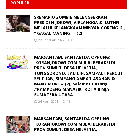
POPULER
SKENARIO ZOMBIE MELENGSERKAN
PRESIDEN JOKOWI, AIRLANGGA & LUTHFI
MELALUI KELANGKAAN MINYAK GORENG !? ,
“ GAGAL MANING ! ” (2)
22 Februari 2022
18
MARSANTABI, SANTABI DA OPPUNG:
KORANJOKOWI.COM MULAI BERAKSI DI
PROV.SUMUT. DESA HELVETIA,
TUNGGORONO, LAU CIH, SAMPALI, PERCUT
SEI TUAN, SIMPANG AMPAT ASAHAN &
MANY MORE – (2), Selamat Datang
,”KAMPOENG MANASIK” KOTA BINJAI
SUMATERA UTARA.
24 April 2021
16
MARSANTABI, SANTABI DA OPPUNG:
KORANJOKOWI.COM MULAI BERAKSI DI
PROV.SUMUT. DESA HELVETIA,