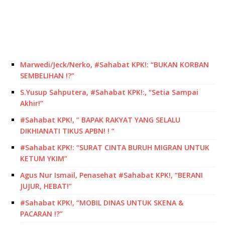
Marwedi/Jeck/Nerko, #Sahabat KPK!: “BUKAN KORBAN
SEMBELIHAN !?”
S.Yusup Sahputera, #Sahabat KPK!:, “Setia Sampai
Akhir!”
#Sahabat KPK!, ” BAPAK RAKYAT YANG SELALU
DIKHIANATI TIKUS APBN! ! “
#Sahabat KPK!: “SURAT CINTA BURUH MIGRAN UNTUK
KETUM YKIM”
Agus Nur Ismail, Penasehat #Sahabat KPK!, “BERANI
JUJUR, HEBAT!”
#Sahabat KPK!, “MOBIL DINAS UNTUK SKENA &
PACARAN !?”