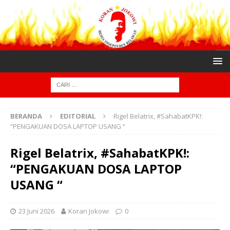
BERANDA
EDITORIAL
Rigel Belatrix, #SahabatKPK!:
“PENGAKUAN DOSA LAPTOP USANG “
Rigel Belatrix, #SahabatKPK!:
“PENGAKUAN DOSA LAPTOP
USANG “
23 Juni 2026
Koran Jokowi
0