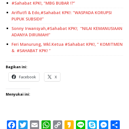
#Sahabat KPK!, “MBG BUBAR !?”
Ariflutfi & Edo,#Sahabat KPK!: “WASPADA KORUPSI
PUPUK SUBSIDI!”
Sonny Irwansyah,#Sahabat KPK!; “NILAI KEMANUSIAAN
ADANYA DIRUMAH!”
Feri Manurung, Wkl.Ketua #Sahabat KPK!, ” KOMITMEN
& #SAHABAT KPK! “
Bagikan ini:
Facebook
X
Menyukai ini:
F
T
E
W
C
K
Li
S
M
S