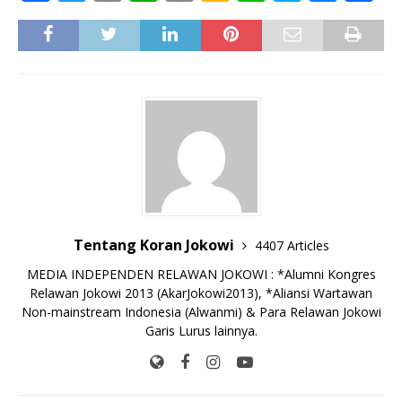
a
w
m
h
o
a
n
k
e
h
c
it
ai
at
p
k
e
y
ss
ar
e
te
l
s
y
a
p
e
e
b
r
A
Li
o
e
n
o
p
n
g
o
p
k
e
k
r
Tentang Koran Jokowi
4407 Articles
MEDIA INDEPENDEN RELAWAN JOKOWI : *Alumni Kongres
Relawan Jokowi 2013 (AkarJokowi2013), *Aliansi Wartawan
Non-mainstream Indonesia (Alwanmi) & Para Relawan Jokowi
Garis Lurus lainnya.