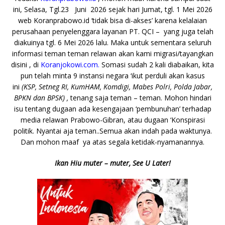
ini, Selasa, Tgl.23 Juni 2026 sejak hari Jumat, tgl. 1 Mei 2026
web Koranprabowo.id ‘tidak bisa di-akses’ karena kelalaian
perusahaan penyelenggara layanan PT. QCI – yang juga telah
diakuinya tgl. 6 Mei 2026 lalu. Maka untuk sementara seluruh
informasi teman teman relawan akan kami migrasi/tayangkan
disini , di
Koranjokowi.com.
Somasi sudah 2 kali diabaikan, kita
pun telah minta 9 instansi negara ‘ikut perduli akan kasus
ini
(KSP, Setneg RI, KumHAM, Komdigi, Mabes Polri, Polda Jabar,
BPKN dan BPSK) ,
tenang saja teman – teman. Mohon hindari
isu tentang dugaan ada kesengajaan ‘pembunuhan’ terhadap
media relawan Prabowo-Gibran, atau dugaan ‘Konspirasi
politik. Nyantai aja teman..Semua akan indah pada waktunya.
Dan mohon maaf ya atas segala ketidak-nyamanannya.
Ikan Hiu muter – muter, See U Later!