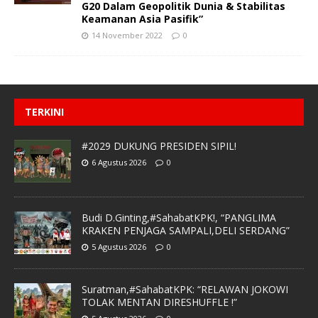
G20 Dalam Geopolitik Dunia & Stabilitas
Keamanan Asia Pasifik”
14 November 2022
0
TERKINI
#2029 DUKUNG PRESIDEN SIPIL!
6 Agustus 2026
0
Budi D.Ginting,#SahabatKPK!, “PANGLIMA
KRAKEN PENJAGA SAMPALI,DELI SERDANG”
5 Agustus 2026
0
Suratman,#SahabatKPK: “RELAWAN JOKOWI
TOLAK MENTAN DIRESHUFFLE !”