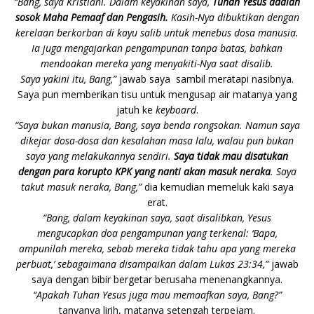
“Bang, saya Kristiani. Dalam keyakinan saya,
Tuhan Yesus adalah
sosok Maha Pemaaf dan Pengasih.
Kasih-Nya dibuktikan dengan
kerelaan berkorban di kayu salib untuk menebus dosa manusia.
Ia juga mengajarkan pengampunan tanpa batas, bahkan
mendoakan mereka yang menyakiti-Nya saat disalib.
Saya yakini itu, Bang,”
jawab saya sambil meratapi nasibnya.
Saya pun memberikan tisu untuk mengusap air matanya yang
jatuh ke
keyboard
.
“Saya bukan manusia, Bang, saya benda rongsokan. Namun saya
dikejar dosa-dosa dan kesalahan masa lalu, walau pun bukan
saya yang melakukannya sendiri.
Saya tidak mau disatukan
dengan para korupto KPK yang nanti akan masuk neraka
. Saya
takut masuk neraka, Bang,”
dia kemudian memeluk kaki saya
erat.
“Bang, dalam keyakinan saya, saat disalibkan, Yesus
mengucapkan doa pengampunan yang terkenal: ‘Bapa,
ampunilah mereka, sebab mereka tidak tahu apa yang mereka
perbuat,’
sebagaimana disampaikan dalam Lukas 23:34,”
jawab
saya dengan bibir bergetar berusaha menenangkannya.
“Apakah Tuhan Yesus juga mau memaafkan saya, Bang?”
tanyanya lirih, matanya setengah terpejam.