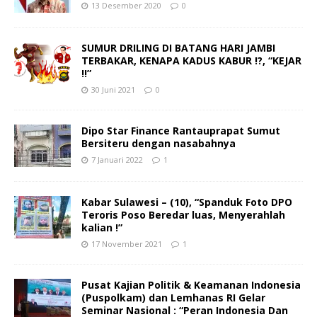
13 Desember 2020
0
SUMUR DRILING DI BATANG HARI JAMBI
TERBAKAR, KENAPA KADUS KABUR !?, “KEJAR
!!”
30 Juni 2021
0
Dipo Star Finance Rantauprapat Sumut
Bersiteru dengan nasabahnya
7 Januari 2022
1
Kabar Sulawesi – (10), “Spanduk Foto DPO
Teroris Poso Beredar luas, Menyerahlah
kalian !”
17 November 2021
1
Pusat Kajian Politik & Keamanan Indonesia
(Puspolkam) dan Lemhanas RI Gelar
Seminar Nasional : “Peran Indonesia Dan