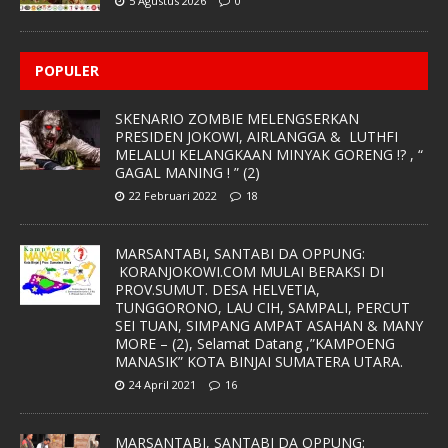
5 Agustus 2026
0
POPULER
SKENARIO ZOMBIE MELENGSERKAN
PRESIDEN JOKOWI, AIRLANGGA & LUTHFI
MELALUI KELANGKAAN MINYAK GORENG !? , “
GAGAL MANING ! ” (2)
22 Februari 2022
18
MARSANTABI, SANTABI DA OPPUNG:
KORANJOKOWI.COM MULAI BERAKSI DI
PROV.SUMUT. DESA HELVETIA,
TUNGGORONO, LAU CIH, SAMPALI, PERCUT
SEI TUAN, SIMPANG AMPAT ASAHAN & MANY
MORE – (2), Selamat Datang ,”KAMPOENG
MANASIK” KOTA BINJAI SUMATERA UTARA.
24 April 2021
16
MARSANTABI, SANTABI DA OPPUNG: