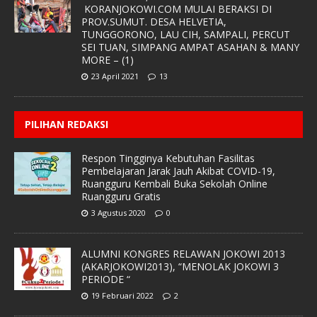
KORANJOKOWI.COM MULAI BERAKSI DI
PROV.SUMUT. DESA HELVETIA,
TUNGGORONO, LAU CIH, SAMPALI, PERCUT
SEI TUAN, SIMPANG AMPAT ASAHAN & MANY
MORE – (1)
23 April 2021
13
PILIHAN REDAKSI
Respon Tingginya Kebutuhan Fasilitas
Pembelajaran Jarak Jauh Akibat COVID-19,
Ruangguru Kembali Buka Sekolah Online
Ruangguru Gratis
3 Agustus 2020
0
ALUMNI KONGRES RELAWAN JOKOWI 2013
(AKARJOKOWI2013), “MENOLAK JOKOWI 3
PERIODE “
19 Februari 2022
2