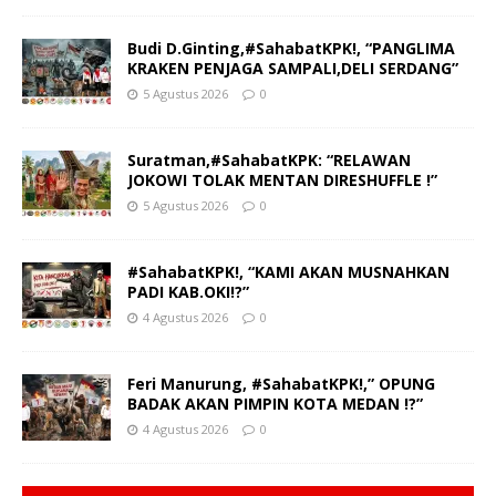
Budi D.Ginting,#SahabatKPK!, “PANGLIMA
KRAKEN PENJAGA SAMPALI,DELI SERDANG”
5 Agustus 2026
0
Suratman,#SahabatKPK: “RELAWAN
JOKOWI TOLAK MENTAN DIRESHUFFLE !”
5 Agustus 2026
0
#SahabatKPK!, “KAMI AKAN MUSNAHKAN
PADI KAB.OKI!?”
4 Agustus 2026
0
Feri Manurung, #SahabatKPK!,” OPUNG
BADAK AKAN PIMPIN KOTA MEDAN !?”
4 Agustus 2026
0