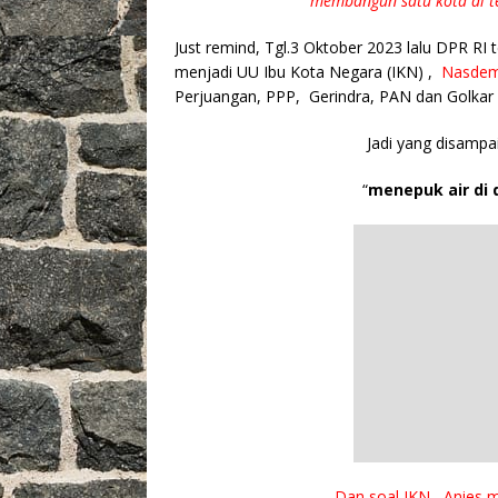
membangun satu kota di t
Just remind, Tgl.3 Oktober 2023 lalu DPR 
menjadi UU Ibu Kota Negara (IKN) ,
Nasdem
Perjuangan, PPP, Gerindra, PAN dan Golkar
Jadi yang disampa
“
menepuk air di 
Dan soal IKN , Anies m