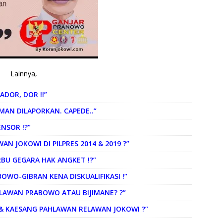
Lainnya,
ADOR, DOR !!”
AIMAN DILAPORKAN. CAPEDE..”
ENSOR !?”
AWAN JOKOWI DI PILPRES 2014 & 2019 ?”
ERBU GEGARA HAK ANGKET !?”
RABOWO-GIBRAN KENA DISKUALIFIKASI !”
 MELAWAN PRABOWO ATAU BIJIMANE? ?”
RAN & KAESANG PAHLAWAN RELAWAN JOKOWI ?”