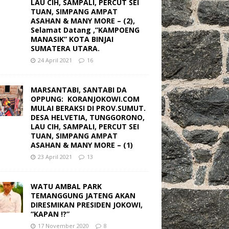
LAU CIH, SAMPALI, PERCUT SEI
TUAN, SIMPANG AMPAT
ASAHAN & MANY MORE – (2),
Selamat Datang ,”KAMPOENG
MANASIK” KOTA BINJAI
SUMATERA UTARA.
24 April 2021
16
MARSANTABI, SANTABI DA
OPPUNG: KORANJOKOWI.COM
MULAI BERAKSI DI PROV.SUMUT.
DESA HELVETIA, TUNGGORONO,
LAU CIH, SAMPALI, PERCUT SEI
TUAN, SIMPANG AMPAT
ASAHAN & MANY MORE – (1)
23 April 2021
13
WATU AMBAL PARK
TEMANGGUNG JATENG AKAN
DIRESMIKAN PRESIDEN JOKOWI,
“KAPAN !?”
17 November 2020
8