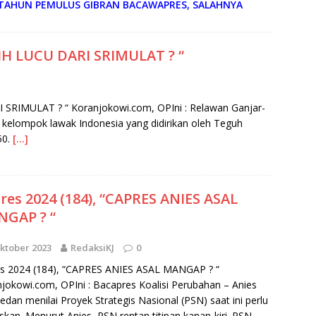
 23 TAHUN PEMULUS GIBRAN BACAWAPRES, SALAHNYA
EBIH LUCU DARI SRIMULAT ? “
I SRIMULAT ? “ Koranjokowi.com, OPIni : Relawan Ganjar-
 kelompok lawak Indonesia yang didirikan oleh Teguh
50.
[…]
pres 2024 (184), “CAPRES ANIES ASAL
GAP ? “
ktober 2023
RedaksiKJ
0
es 2024 (184), “CAPRES ANIES ASAL MANGAP ? “
jokowi.com, OPIni : Bacapres Koalisi Perubahan – Anies
dan menilai Proyek Strategis Nasional (PSN) saat ini perlu
uskan. Menurut Anies, PSN rentan titipan kanan-kiri. PSN