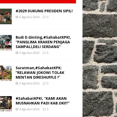
#2029 DUKUNG PRESIDEN SIPIL!
6 Agustus 2026
0
Budi D.Ginting,#SahabatKPK!,
“PANGLIMA KRAKEN PENJAGA
SAMPALI,DELI SERDANG”
5 Agustus 2026
0
Suratman,#SahabatKPK:
“RELAWAN JOKOWI TOLAK
MENTAN DIRESHUFFLE !”
5 Agustus 2026
0
#SahabatKPK!, “KAMI AKAN
MUSNAHKAN PADI KAB.OKI!?”
4 Agustus 2026
0