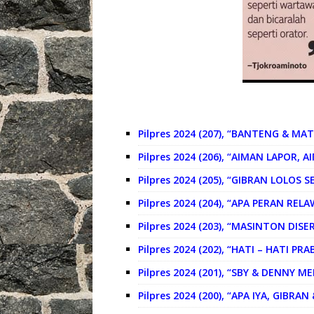
Pilpres 2024 (207), “BANTENG & MAT
Pilpres 2024 (206), “AIMAN LAPOR, 
Pilpres 2024 (205), “GIBRAN LOLOS S
Pilpres 2024 (204), “APA PERAN REL
Pilpres 2024 (203), “MASINTON DIS
Pilpres 2024 (202), “HATI – HATI P
Pilpres 2024 (201), “SBY & DENNY
Pilpres 2024 (200), “APA IYA, GIB