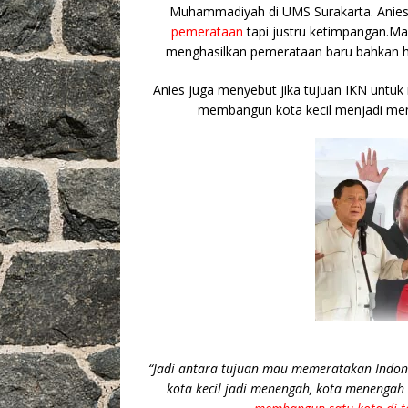
k
Muhammadiyah di UMS Surakarta. Ani
pemerataan
tapi justru ketimpangan.Ma
menghasilkan pemerataan baru bahkan 
Anies juga menyebut jika tujuan IKN untu
membangun kota kecil menjadi men
“Jadi antara tujuan mau memeratakan Indon
kota kecil jadi menengah, kota menengah 