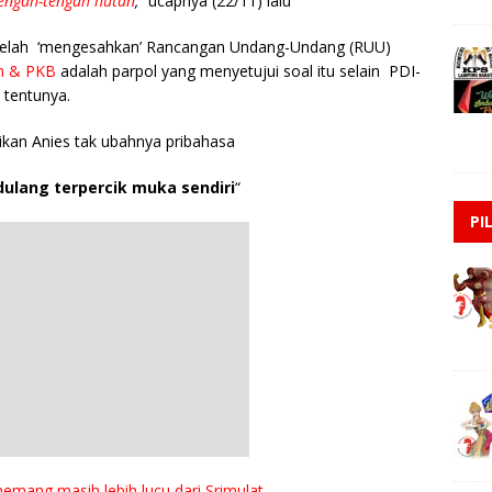
engah-tengah hutan
,”
ucapnya (22/11) lalu
RI telah ‘mengesahkan’ Rancangan Undang-Undang (RUU)
 & PKB
adalah parpol yang menyetujui soal itu selain PDI-
 tentunya.
ikan Anies tak ubahnya pribahasa
dulang terpercik muka sendiri
“
PI
emang masih lebih lucu dari Srimulat.