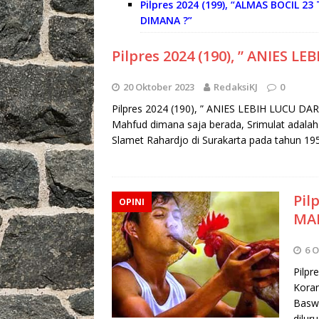
Pilpres 2024 (199), “ALMAS BOCIL
DIMANA ?”
Pilpres 2024 (190), ” ANIES L
20 Oktober 2023
RedaksiKJ
0
Pilpres 2024 (190), ” ANIES LEBIH LUCU DAR
Mahfud dimana saja berada, Srimulat adalah
Slamet Rahardjo di Surakarta pada tahun 19
Pil
OPINI
MAN
6 O
Pilpr
Koran
Baswe
dilur