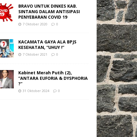
BRAVO UNTUK DINKES KAB.
SINTANG DALAM ANTISIPASI
PENYEBARAN COVID 19
7 Oktober 2020
0
KACAMATA GAYA ALA BPJS
KESEHATAN, “UHUY !”
7 Oktober 2021
0
Kabinet Merah Putih (2),
“ANTARA EUFORIA & DYSPHORIA
?”
31 Oktober 2024
0