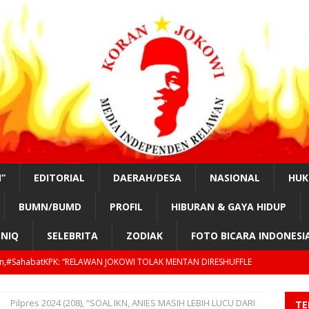
”
EDITORIAL
DAERAH/DESA
NASIONAL
HU
BUMN/BUMD
PROFIL
HIBURAN & GAYA HIDUP
NIQ
SELEBRITA
ZODIAK
FOTO BICARA INDONESI
n,#SahabatKPK: “RELAWAN JOKOWI TOLAK MENTAN DIRESHUFFLE
Pilpres 2024 (208), “SOAL IKN, ANIES MASIH LEBIH LUCU DARI
TE
tKPK!, “KAMI AKAN MUSNAHKAN PADI KAB.OKI!?”
DAERAH/DESA