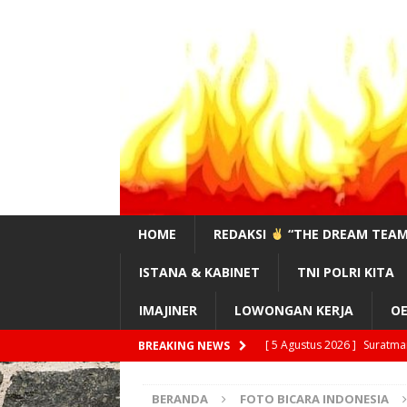
HOME
REDAKSI
“THE DREAM TEAM
ISTANA & KABINET
TNI POLRI KITA
IMAJINER
LOWONGAN KERJA
OE
[ 5 Agustus 2026 ]
Suratma
BREAKING NEWS
!”
DAERAH/DESA
BERANDA
FOTO BICARA INDONESIA
[ 4 Agustus 2026 ]
#Sahaba