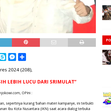
PO
i
S
M
S
n
k
e
h
pres 2024 (208),
e
y
ss
ar
p
e
e
SIH LEBIH LUCU DARI SRIMULAT”
e
n
njokowi.com, OPIni :
g
e
n, sepertinya kurang ‘bahan materi kampanye, ini terbukti
nan Ibu Kota Nusantara (IKN) saat acara dialog terbuka