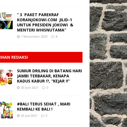
“ 3 PAKET PAREKRAF
KORANJOKOWI.COM JILID-1
UNTUK PRESIDEN JOKOWI &
MENTERI WHISNUTAMA“
7 November 2020
8
LIHAN REDAKSI
SUMUR DRILING DI BATANG HARI
JAMBI TERBAKAR, KENAPA
KADUS KABUR !?, “KEJAR !!”
30 Juni 2021
0
#BALI TERUS SEHAT , MARI
KEMBALI KE BALI !
30 Juli 2021
0