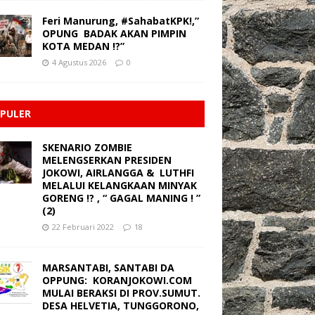
Feri Manurung, #SahabatKPK!,”
OPUNG BADAK AKAN PIMPIN
KOTA MEDAN !?”
4 Agustus 2026
0
PULER
SKENARIO ZOMBIE
MELENGSERKAN PRESIDEN
JOKOWI, AIRLANGGA & LUTHFI
MELALUI KELANGKAAN MINYAK
GORENG !? , “ GAGAL MANING ! ”
(2)
22 Februari 2022
18
MARSANTABI, SANTABI DA
OPPUNG: KORANJOKOWI.COM
MULAI BERAKSI DI PROV.SUMUT.
DESA HELVETIA, TUNGGORONO,