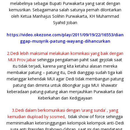
melabelinya sebagai Bupati Purwakarta yang sarat dengan
kemusrikan. Sebagaimana salah satunya pernah dilontarkan
oleh Ketua Manhajus Solihin Purwakarta, KH Muhammad
Syahid Joban
https://video.okezone.com/play/2011/09/19/22/16553/dian
ggap-musyrik-patung-wayang-dihancurkan
2.Dedi lebih maksimal melakukan kominkasi yang baik dengan
MUI Prov.Jabar
sehingga pengalaman pahit saat gejolak saat
itu tidak terjadi, karena yang kita ketahui alasan mereka
membakar patung – patung itu, Dedi dianggap sudah tiga kali
melanggar kehendak MUI agar Dedi tidak membangun patung
patung dan diminta untuk dibongkar juga MUI khawatir
keberadaan patung-patung akan menjauhkan Purwakarta dari
Keberkahan dan Kedigjayaan
3.Dedi dalam berkomunikasi dengan ‘urang sunda’ , yang
kemudian diupload by sosmed,
tidak show of force sehingga
meminimalkan ketersinggungan kelompok kelompok anti-Dedi
, juga anti Presiden Prabowo-Gibran saat ini dan mendatang