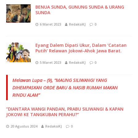
BENUA SUNDA, GUNUNG SUNDA & URANG
SUNDA
6 Maret 2023
RedaksiKJ
0
Eyang Dalem Dipati Ukur, Dalam ‘Catatan
Putih’ Relawan Jokowi-Ahok Jawa Barat.
5 Maret 2023
RedaksiKJ
0
Melawan Lupa – (9), “MAUNG SILIWANGI YANG
DIHEMPASKAN ORDE BARU & NASIB RUMAH MAKAN
RINDU ALAM”
“DIANTARA WANGI PANDAN, PRABU SILIWANGI & KAPAN
JOKOWI KE TANGKUBAN PERAHU?”
20 Agustus 2024
RedaksiKJ
0