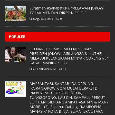
Suratman,#SahabatKPK: “RELAWAN JOKOWI
TOLAK MENTAN DIRESHUFFLE !”
5 Agustus 2026
0
POPULER
SKENARIO ZOMBIE MELENGSERKAN
PRESIDEN JOKOWI, AIRLANGGA & LUTHFI
MELALUI KELANGKAAN MINYAK GORENG !? , “
GAGAL MANING ! ” (2)
22 Februari 2022
18
MARSANTABI, SANTABI DA OPPUNG:
KORANJOKOWI.COM MULAI BERAKSI DI
PROV.SUMUT. DESA HELVETIA,
TUNGGORONO, LAU CIH, SAMPALI, PERCUT
SEI TUAN, SIMPANG AMPAT ASAHAN & MANY
MORE – (2), Selamat Datang ,”KAMPOENG
MANASIK” KOTA BINJAI SUMATERA UTARA.