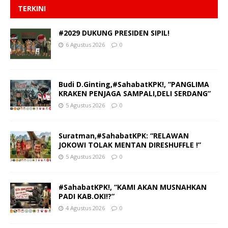
TERKINI
#2029 DUKUNG PRESIDEN SIPIL!
6 Agustus 2026
0
Budi D.Ginting,#SahabatKPK!, “PANGLIMA
KRAKEN PENJAGA SAMPALI,DELI SERDANG”
5 Agustus 2026
0
Suratman,#SahabatKPK: “RELAWAN
JOKOWI TOLAK MENTAN DIRESHUFFLE !”
5 Agustus 2026
0
#SahabatKPK!, “KAMI AKAN MUSNAHKAN
PADI KAB.OKI!?”
4 Agustus 2026
0