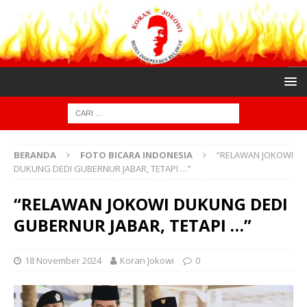
BERANDA
FOTO BICARA INDONESIA
“RELAWAN JOKOWI
DUKUNG DEDI GUBERNUR JABAR, TETAPI …”
“RELAWAN JOKOWI DUKUNG DEDI
GUBERNUR JABAR, TETAPI …”
18 November 2024
Koran Jokowi
0