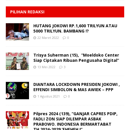
PILIHAN REDAKSI
HUTANG JOKOWI RP.1,600 TRILYUN ATAU
5000 TRILYUN. BAMBANG !?
22 Maret 2022
0
Trisya Suherman (15), “Moeldoko Center
Siap Ciptakan Ribuan Pengusaha Digital”
13 Mei 2022
3
DIANTARA LOCKDOWN PRESIDEN JOKOWI ,
EFFENDI SIMBOLON & MAS AWIEK – PPP
1 Agustus 2021
0
Pilpres 2024 (139), “GANJAR CAPRES PDIP,
FADLI ZON SIAP DILEMPAR ASBAK
PRABOWO. INDONESIA BERMARTABAT
TH.2024-2029.’EHEHEH !”