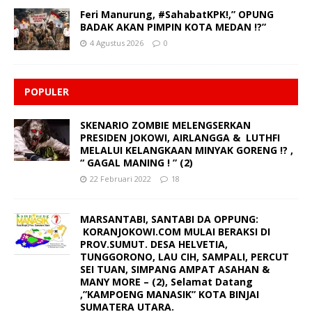
Feri Manurung, #SahabatKPK!,” OPUNG
BADAK AKAN PIMPIN KOTA MEDAN !?”
4 Agustus 2026
0
POPULER
SKENARIO ZOMBIE MELENGSERKAN
PRESIDEN JOKOWI, AIRLANGGA & LUTHFI
MELALUI KELANGKAAN MINYAK GORENG !? ,
“ GAGAL MANING ! ” (2)
22 Februari 2022
18
MARSANTABI, SANTABI DA OPPUNG:
KORANJOKOWI.COM MULAI BERAKSI DI
PROV.SUMUT. DESA HELVETIA,
TUNGGORONO, LAU CIH, SAMPALI, PERCUT
SEI TUAN, SIMPANG AMPAT ASAHAN &
MANY MORE – (2), Selamat Datang
,”KAMPOENG MANASIK” KOTA BINJAI
SUMATERA UTARA.