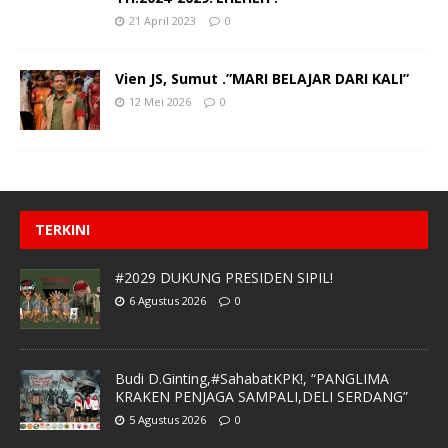
21 April 2023
0
Vien JS, Sumut .”MARI BELAJAR DARI KALI”
12 Mei 2026
0
TERKINI
#2029 DUKUNG PRESIDEN SIPIL!
6 Agustus 2026
0
Budi D.Ginting,#SahabatKPK!, “PANGLIMA
KRAKEN PENJAGA SAMPALI,DELI SERDANG”
5 Agustus 2026
0