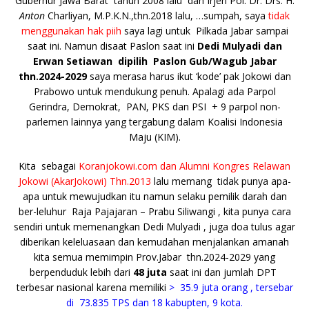
o
p
n
g
Gubernur Jawa Barat tahun 2008 lalu dan Irjen Pol. Dr. Drs. H.
Anton
Charliyan, M.P.K.N.,thn.2018 lalu, …sumpah, saya
tidak
o
p
k
e
menggunakan hak piih
saya lagi untuk Pilkada Jabar sampai
k
r
saat ini. Namun disaat Paslon saat ini
Dedi Mulyadi dan
Erwan Setiawan dipilih Paslon Gub/Wagub Jabar
thn.2024-2029
saya merasa harus ikut ‘kode’ pak Jokowi dan
Prabowo untuk mendukung penuh. Apalagi ada Parpol
Gerindra, Demokrat, PAN, PKS dan PSI + 9 parpol non-
parlemen lainnya yang tergabung dalam Koalisi Indonesia
Maju (KIM).
Kita sebagai
Koranjokowi.com dan Alumni Kongres Relawan
Jokowi (AkarJokowi) Thn.2013
lalu memang tidak punya apa-
apa untuk mewujudkan itu namun selaku pemilik darah dan
ber-leluhur Raja Pajajaran – Prabu Siliwangi , kita punya cara
sendiri untuk memenangkan Dedi Mulyadi , juga doa tulus agar
diberikan keleluasaan dan kemudahan menjalankan amanah
kita semua memimpin Prov.Jabar thn.2024-2029 yang
berpenduduk lebih dari
48 juta
saat ini dan jumlah DPT
terbesar nasional karena memiliki
> 35.9 juta orang , tersebar
di 73.835 TPS dan 18 kabupten, 9 kota.