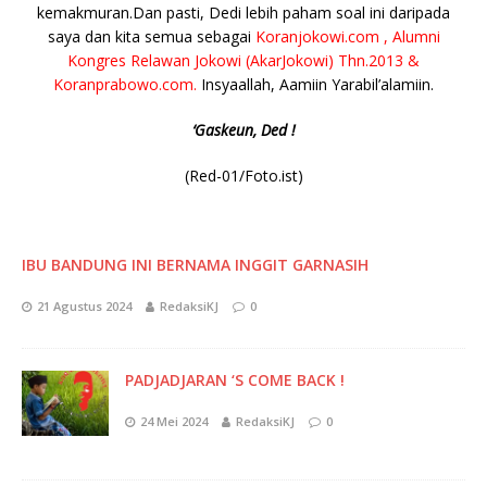
kemakmuran.Dan pasti, Dedi lebih paham soal ini daripada
saya dan kita semua sebagai
Koranjokowi.com , Alumni
Kongres Relawan Jokowi (AkarJokowi) Thn.2013 &
Koranprabowo.com.
Insyaallah, Aamiin Yarabil’alamiin.
‘Gaskeun, Ded !
(Red-01/Foto.ist)
IBU BANDUNG INI BERNAMA INGGIT GARNASIH
21 Agustus 2024
RedaksiKJ
0
PADJADJARAN ‘S COME BACK !
24 Mei 2024
RedaksiKJ
0