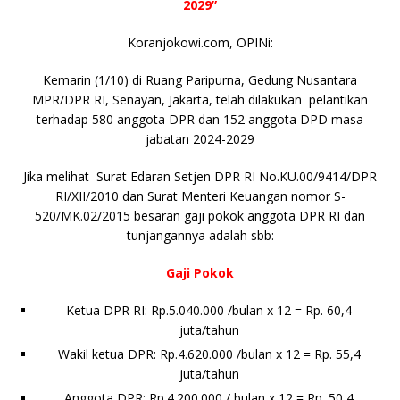
2029”
b
r
A
Li
o
e
n
o
p
n
g
Koranjokowi.com, OPINi:
o
p
k
e
Kemarin (1/10) di Ruang Paripurna, Gedung Nusantara
k
r
MPR/DPR RI, Senayan, Jakarta, telah dilakukan pelantikan
terhadap 580 anggota DPR dan 152 anggota DPD masa
jabatan 2024-2029
Jika melihat Surat Edaran Setjen DPR RI No.KU.00/9414/DPR
RI/XII/2010 dan Surat Menteri Keuangan nomor S-
520/MK.02/2015 besaran gaji pokok anggota DPR RI dan
tunjangannya adalah sbb:
Gaji Pokok
Ketua DPR RI: Rp.5.040.000 /bulan x 12 = Rp. 60,4
juta/tahun
Wakil ketua DPR: Rp.4.620.000 /bulan x 12 = Rp. 55,4
juta/tahun
Anggota DPR: Rp.4.200.000 / bulan x 12 = Rp. 50,4