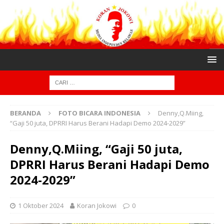
BERANDA
FOTO BICARA INDONESIA
Denny,Q.Miing,
“Gaji 50 juta, DPRRI Harus Berani Hadapi Demo 2024-2029”
Denny,Q.Miing, “Gaji 50 juta,
DPRRI Harus Berani Hadapi Demo
2024-2029”
1 Oktober 2024
Koran Jokowi
0