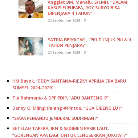
Anggiat BM. Manalu, SH,MH. “DALAM
KASUS FUFUFAFA, ROY SURYO BISA
DIPENJARA 4 TAHUN”
24 September 2024
0
SATRIA BERGITAR , “PKI TUNJUK PKI & 4
TAHUN PENJARA?”
24 September 2024
0
HM.Bayok, “EDDY SANTANA-RIEZKY APRILIA ERA BARU
SUMSEL 2024-2029”
Tia Rahmania & DPP.PDIP, “ADU BANTENG !?”
Denny Q.’Miing: Palang @Pintoe, “GUA GIBENG LU !”
“SIAPA PEMANDU JENDERAL SUDIRMAN?”
SETELAH TAPERA, IKN & SEDIMEN PASIR LAUT.
“GORENGAN APA LAGI UNTUK LENGSERKAN JOKOWI ?”