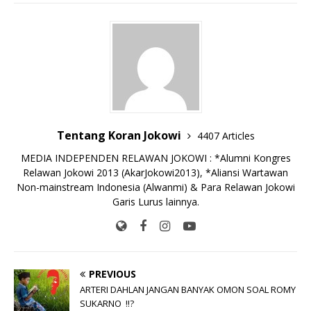
e
te
l
s
y
a
p
e
e
b
r
A
Li
o
e
n
o
p
n
g
o
p
k
e
k
r
Tentang Koran Jokowi
4407 Articles
MEDIA INDEPENDEN RELAWAN JOKOWI : *Alumni Kongres
Relawan Jokowi 2013 (AkarJokowi2013), *Aliansi Wartawan
Non-mainstream Indonesia (Alwanmi) & Para Relawan Jokowi
Garis Lurus lainnya.
PREVIOUS
ARTERI DAHLAN JANGAN BANYAK OMON SOAL ROMY
SUKARNO !!?