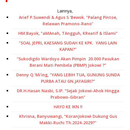
Lainnya,
Arief P.Suwendi & Agus S ‘Bewok. “Palang Pintoe,
Relawan Pramono-Rano”
HM.Bayok, “aMAnah, TAngguh, KReatif & ISlami”
“SOAL JEPRI, KAESANG SUDAH KE KPK. YANG LAIN
KAPAN?”
“Sukodigdo Wardoyo Akan Pimpin 20.000 Pasukan
Berani Mati Pembela (PBMP) Jokowi ?”
Denny Q.’Mi’ing, “YANG LEBIH TUA, GUNUNG SUNDA
PURBA ATAU GN.JAYAGIRI?”
DR.H.Hasan Nasbi, S.IP. “Sejak Jokowi-Ahok Hingga
Prabowo-Gibran”
HAYO KE IKN !!
Khrisna, Banyuwangi, “KoranJokowi Dukung Gus
Makki-Ruchi Th.2024-2029?”