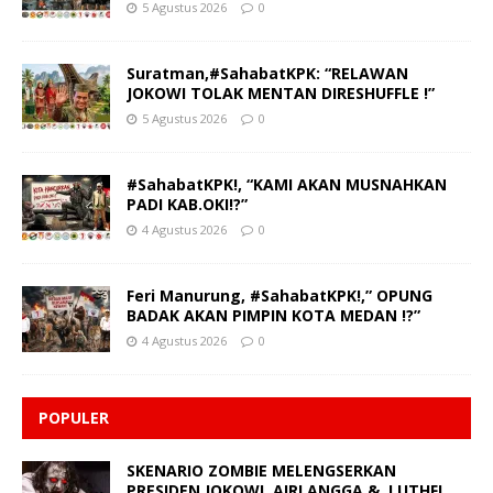
5 Agustus 2026
0
Suratman,#SahabatKPK: “RELAWAN
JOKOWI TOLAK MENTAN DIRESHUFFLE !”
5 Agustus 2026
0
#SahabatKPK!, “KAMI AKAN MUSNAHKAN
PADI KAB.OKI!?”
4 Agustus 2026
0
Feri Manurung, #SahabatKPK!,” OPUNG
BADAK AKAN PIMPIN KOTA MEDAN !?”
4 Agustus 2026
0
POPULER
SKENARIO ZOMBIE MELENGSERKAN
PRESIDEN JOKOWI, AIRLANGGA & LUTHFI